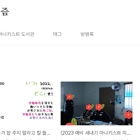
키즘
아나키스트 도서관
태그
방명록
명건아, 누가 밥 주지 말라고 칼 들고 협박함?―세종호텔의 ‘우리들의 상호부조’, 말랑키즘 동지 고소 규탄문
〈2023 예비 새내기 아나키스트 미리배움터〉 활동 보고