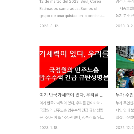
12 de marzo del 2023, Seúl, Corea
명건아, 누가
Estimades camaradas: Somos el
―세종호텔의
grupo de anarquistas en la península
동지 고소 규
coreana trabajando bajo el nombre
오늘 아침, 
2023. 3. 12.
2023. 3. 2.
“Nuestra Ayuda Mutua:
지는 출근길
Malanquismo”. Actualmente,
전화를 받았
nosotres en “Nuestra Ayuda Mutua:
운데 한 사
Malanquismo” estamos trabajando
그 내용인즉
con el Sindicato de Industrias del
거침입을 했
Turismo y Ocio, de la Confederación
조’, 말랑키
Coreana de Sindicatos, ramo Hotel
세종호텔에 ‘
Sejong, para la retracción de los
성급 호텔이
despidos ..
세종호텔이 
여기 반국가세력이 있다, 우리를 잡아가라- 국정원의 민주노총 압수수색 긴급 규탄 성명문
다는 사실을 
숙객들에게 
여기 반국가세력이 있다, 우리를 잡아가라 -
누가 주인인
히 일했다는
국정원의 민주노총 압수수색 긴급 규탄 성명
페인 연대 
식사를 ..
문 국정원이 또 '국정원'했다, 정부가 또 '정
있겠다 싶었
부'했다. 오늘 2023년 1월 18일, 국가정보
직원을 싹 
2023. 1. 18.
2022. 12. 2
원이 민주노총이 북한과 내통 의혹이 있는 간
이라는 간판