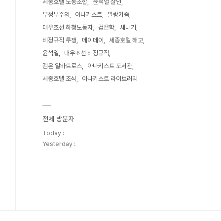
세종호텔 노동조합
윤석열 살인
무정부주의
아나키스트
말랑키즘
대우조선 하청노동자
검은학
새내기
비정규직 투쟁
메이데이
세종호텔 해고
윤석열
대우조선 비정규직
검은 알바트로스
아나키스트 도서관
세종호텔 조식
아나키스트 라이브러리
전체 방문자
Today :
Yesterday :