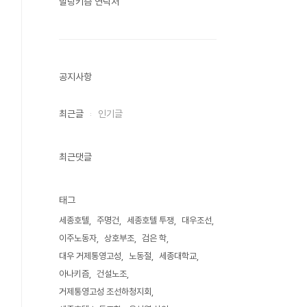
말랑키즘 연락처
공지사항
최근글
인기글
최근댓글
태그
세종호텔
주명건
세종호텔 투쟁
대우조선
이주노동자
상호부조
검은 학
대우 거제통영고성
노동절
세종대학교
아나키즘
건설노조
거제통영고성 조선하청지회