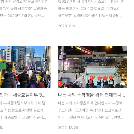
 밥 주지 말라고 칼 들고 협박함?
〈2023 예비 새내기 아나키스트 미리배움터〉
 ‘우리들의 상호부조’, 말랑키즘
활동 보고 지난 2월 4일 토요일, ‘우리들의
탄문 2023년 3월 2일 목요일
상호부조’, 말랑키즘은 작년 11월부터 준비해
‘우리들의 상호부조’, 말랑키즘 동
온 사업이자 올해의 첫 기획사업인 〈2023
2023. 2. 6.
에 남대문경찰서로부터 한 통의
예비 새내기 아나키스트 미리배움터〉(이하 미
다. 세종호텔이 말랑키즘 동지 가
리배움터)를 진행했습니다. 미리배움터는 총
람을 고소했다는 전화였다. 그리고
3부로 구성하였습니다. 1부에서는 ‘우리에
, 말랑키즘 동지가 세종호텔에 주
대하여’를 함께 보며 말랑키즘이 어떤 조직인
다는 것이었다. ‘우리들의 상호부
가를 살펴보고, 2022년에 어떤 활동을 해왔
즘은 지난 2022년 12월 24일,
는가를 훑어보았습니다. 2부는 정회원들이
돈을 내고’ 숙박했다. 그리고 4
강연자가 되어 강연식으로 풀어냈습니다. ‘아
라며 역사와 전통을 자랑한다는
나키스트와 사회혁명’ 파트에서는 아나키즘
조식 서비스조차 제공하지 않는
혁명의 대중적 이미지를 비판적으로 검토하
누가 주인인가―세종호텔지부 3차 조식 캠페인 연대 보고
나는 나의 소확행을 위해 연대합니다―강북구 도시관리공단분회 파업 투쟁 연대 보고
알고 주린 배를 움켜쥘 호텔 투
며 우리가 생각하는 아나키즘 혁명과 이상은
다음 날 아침, 세종호텔에서 열심
무엇인지, 그리고 이를 우리의 일상과 어떻게
가 ―세종호텔지부 3차 조식 캠
나는 나의 소확행을 위해 연대합니다 ―강북
 이유로 해고된 노동자들이 아침
연관 지을 수 있을지 살펴보았습니다. ‘그 능
보고 직접 눈으로 확인할 필요가
구도시관리공단 파업 투쟁 연대 보고 4호선
력주의는 틀렸다’..
다. 세종호텔이 그 많던 정규직
의 긴 터널을 빠져나오자, 강북이었다. 연말
다 해고하고서 어떻게 4성급 호텔
의 한파를 뚫고 ‘우리들의 상호부조’, 말랑키
5.
2022. 12. 25.
을 내걸고 운영을 할 수 있는지
즘은 단식투쟁과 농성을 병행 중인 민주노총