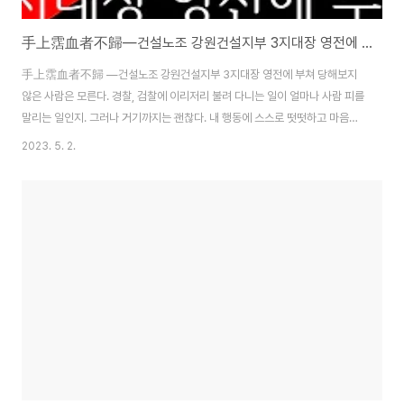
手上霑血者不歸―건설노조 강원건설지부 3지대장 영전에 부쳐
手上霑血者不歸 ―건설노조 강원건설지부 3지대장 영전에 부쳐 당해보지
않은 사람은 모른다. 경찰, 검찰에 이리저리 불려 다니는 일이 얼마나 사람 피를
말리는 일인지. 그러나 거기까지는 괜찮다. 내 행동에 스스로 떳떳하고 마음에
거리낌이 없다면, 그따위 것쯤 곁의 동지들과 한 잔 술에 안줏거리 삼아 비웃어
2023. 5. 2.
넘길 수 있다. 하지만 내가 하지도 않은 일로, 심지어 전혀 말도 되지 않는 혐의
를 뒤집어쓰게 되면 그 억울함은 이루 말로 다 할 수 없다. 그 억울함은 그 어떤
말로도, 심지어 사랑한다는 말로도 위로가 되지 않는 아득함이다. 유명을 달리
하신 동지의 심정에 눈앞이 어두워질 따름이다. 삼가 고인의 명복을 빈다.
2023년 5월 1일, 세계노동절을 맞이하던 와중 건설노조 강원건설지부 3지대
장이 구속영장 실질심..