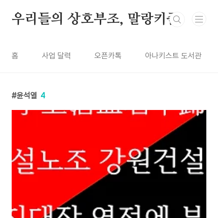
본문 바로가기
우리들의 상호부조, 말랑키즘
홈
사업 달력
오픈카톡
아나키스트 도서관
윤석열
4