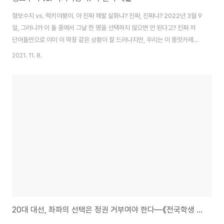
형보수지 vs. 럭키야붕이. 아 진짜 제발 실화냐? 진짜, 진짜냐? 2022년 3월 9
일, 그러니까 이 둘 중에서 그날 한 명을 선택하지 않으면 안 된다고? 진짜 저
단어들만으로 이미 이 막장 같은 상황이 잘 드러나지만, 우리는 이 똥맛카레와
카레맛똥의 싸움이라는 구도를 벗어나 새로운 방향으로 나아가자고 이야기하
2021. 11. 8.
고 싶다. 그리고 그러기 위해서 인상비평에 그치는 것이 아니라, 그러면 어쩌자
는 것인지, 우리가 무얼 할 수 있는지를 이야기하고자 한다. 우선 윤석열, 이재
명 두 대선후보의 그간 행보에 관해서는 굳이 더 언급하지 않아도 되리라 생각
한다. 우리가 굳이 하나하나 짚고 넘어가지 않아도 매일같이 이 둘이 보여준 행
보는 모두가 잘 알고 있기 때문이다. 윤석열의 검찰 고발사주 의혹, 옵티머스 사
건 무마 의혹..
20대 대선, 좌파의 선택은 정권 거부여야 한다―《전국학생 행진》의 파산에 부쳐