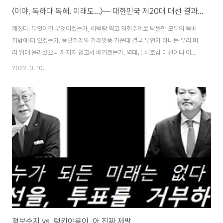
〈이야, 독하다 독해. 이래도…〉― 대한민국 제20대 대선 결과에 부쳐
깨졌다. 무엇이긴 무엇이겠는가, 어택땅 찍고 의회주의로 닥돌한 모두의 뚝배
기밖에 더 있겠는가. 똥맛카레와 카레맛똥 가운데 결국 무언가 하나는 우리 머
리 위에 올라섰으니 깨지지 않고서 배기겠는가. 역대급 비호감 대선이니 어쩌
니 하는 말이 많았다. ‘우리들의 상호부조’, 말랑키즘의 대선 거부 프로젝트 역
2022. 3. 10.
시 이러한 정치 지형과 맞물려 온오프라인을 망라해 여러 관심을 받았다. 물론
호의적인 관심만 있던 것은 아니다. 대선 거부 프로젝트 스티커를 부착하며 돌
아다니는 와중에는 누군가 그 옆에 있던 경찰에게 우리를 가리키며 저놈들이
저거 붙였다고 신고하는 모습을 보기도 했으며, 온라인에서는 민주당 프락치도
되었다가 국민의힘 프락치가 되기도 하였고, 선거법 위반 운운한 고소 고발 이
야기는 한두 차례가 아니었으니 굳이 ..
형보수지 vs. 럭키야붕이. 아 진짜 제발