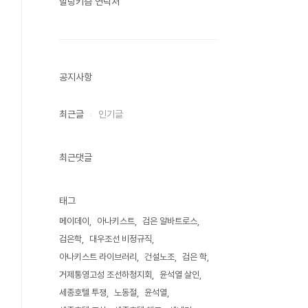
말랑키즘 연락처
공지사항
최근글
인기글
최근댓글
태그
메이데이
아나키스트
검은 알바트로스
검은학
대우조선 비정규직
아나키스트 라이브러리
건설노조
검은 학
거제통영고성 조선하청지회
윤석열 살인
세종호텔 투쟁
노동절
윤석열