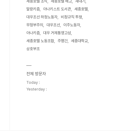
세종호텔 조식
세종호텔 해고
새내기
말랑키즘
아나키스트 도서관
세종호텔
대우조선 하청노동자
비정규직 투쟁
무정부주의
대우조선
이주노동자
아나키즘
대우 거제통영고성
세종호텔 노동조합
주명건
세종대학교
상호부조
전체 방문자
Today :
Yesterday :