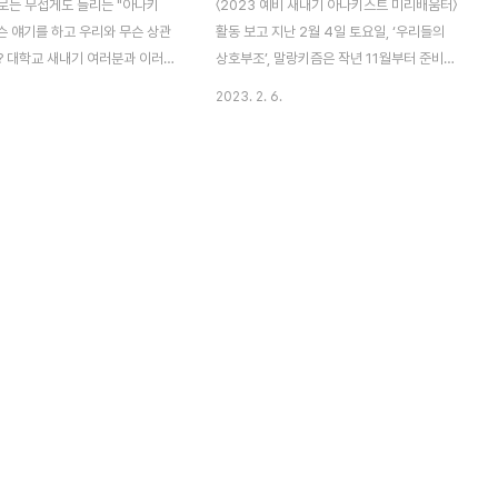
로는 무섭게도 들리는 "아나키
〈2023 예비 새내기 아나키스트 미리배움터〉
무슨 얘기를 하고 우리와 무슨 상관
활동 보고 지난 2월 4일 토요일, ‘우리들의
? 대학교 새내기 여러분과 이러
상호부조’, 말랑키즘은 작년 11월부터 준비해
나누기 위해, 2024년 새학기를
온 사업이자 올해의 첫 기획사업인 〈2023
2023. 2. 6.
리들의 상호부조', 말랑키즘은 '아
예비 새내기 아나키스트 미리배움터〉(이하 미
배움터'를 준비했습니다. 그동안
리배움터)를 진행했습니다. 미리배움터는 총
웠고, 그렇기에 많은 오해를 가질
3부로 구성하였습니다. 1부에서는 ‘우리에
던 아나키즘에 대해 바로 알고,
대하여’를 함께 보며 말랑키즘이 어떤 조직인
서 급변하는 시대를 어떻게 살
가를 살펴보고, 2022년에 어떤 활동을 해왔
 고민하는 시간이 되길 바랍니다.
는가를 훑어보았습니다. 2부는 정회원들이
--------------------------
강연자가 되어 강연식으로 풀어냈습니다. ‘아
----------------- 행사 순서 I.
나키스트와 사회혁명’ 파트에서는 아나키즘
 사회혁명 아나키즘과 상호부조
혁명의 대중적 이미지를 비판적으로 검토하
사회혁명 II. 공정과 "누칼협"
며 우리가 생각하는 아나키즘 혁명과 이상은
라는 유행어로서의 의미 ㆍ 개인
무엇인지, 그리고 이를 우리의 일상과 어떻게
규직과 ..
연관 지을 수 있을지 살펴보았습니다. ‘그 능
력주의는 틀렸다’..