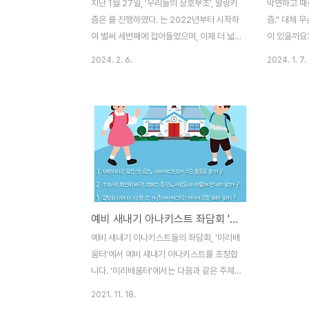
지난 1월 27일, '우리들의 상호부조', 말랑키
막연하고 때
즘은 를 진행하였다. 는 2022년부터 시작하
즘." 대체 
여 벌써 세번째에 접어들었으며, 이제 더 넓
이 있을까요
은 세상을 만나게 될 새내기들이 아나키즘을
한 이야기를 
2024. 2. 6.
2024. 1. 7.
바로 알고 세상을 아나키즘적으로 바라볼 수
앞두고, '우
있도록 돕는 말랑키즘의 기획사업이다. 작년
나키즘 미리
미리배움터와 비슷하게 '아나키즘과 사회혁
접하기 어려
명', '공정 담론'을 주제로 한 발제를 보강하여
수밖에 없었
진행하는 한편, '이주노동자'를 주제로 새롭
아나키스트로
게 발제하였다. 발제에서는 한국과 해외 각각
아갈 것인지
에서의 아나키즘의 역사를 개괄적으로 다루
----------
고 아나키즘이 실제로 추구하는 바를 이야기
---------
했다. 발제에서는 한국 사회를 지배하고 있는
아나키스트와
예비 새내기 아나키스트 좌담회 '미리배움터'
'공정' 담론의 역사를 살펴보고 정치권에서
ㆍ아나키즘적 
말하는 공정이 과연 정말로 공정한지 점검하
"누칼협"이
예비 새내기 아나키스트들의 좌담회, '미리배
였다. 발제에서는 한국의 노동인구 감소로 피
주의 ㆍ 비정
움터'에서 예비 새내기 아나키스트를 초청합
할 수 없게 된 이주..
니다. '미리배움터'에서는 다음과 같은 주제
들로 대학에 진학해 아나키스트로 나는 어떻
2021. 11. 18.
게 살아가고 싶은지, 살아가야 할지 함께 모