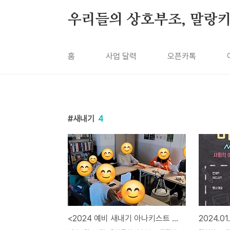
본문 바로가기
우리들의 상호부조, 말랑
홈
사업 달력
오픈카톡
새내기
4
<2024 예비 새내기 아나키스트 미리배움터> 보고