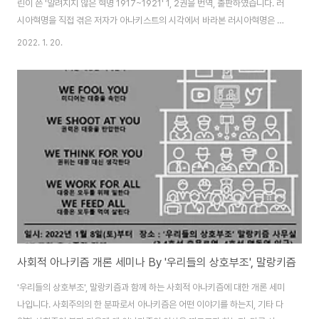
린이 쓴 '알려지지 않은 혁명 1917~1921' 1, 2권을 번역, 출판하였습니다. 러
시아혁명을 직접 겪은 저자가 아나키스트의 시각에서 바라본 러시아혁명은 어
떤 것이었는지, 아나키스트는 러시아혁명에 관해 어떻게 접근할 수 있고 또 무
2022. 1. 20.
엇을 배울 수 있는지에 대한 귀한 자료가 되리라 생각합니다. 알려지지 않은 혁
명 1917~1921은 총 3권으로 이루어진 서적으로, 3권은 2022년 봄 추가로
출판될 예정입니다. 아울러 '상호부조'의 모든 출판 서적은 교보문고를 통해 인
터넷으로 구매가 가능하오니 아래 링크를 통해 구매하여 주시기 바랍니다. '알
려지지 않은 혁명 1권 : 혁명의 탄생, 성장, 그리고 승리' 구매 링크 : http:/..
사회적 아나키즘 개론 세미나 By '우리들의 상호부조', 말랑키즘
'우리들의 상호부조', 말랑키즘과 함께 하는 사회적 아나키즘에 대한 개론 세미
나입니다. 사회주의의 한 분파로서 아나키즘은 어떤 이야기를 하는지, 기타 다