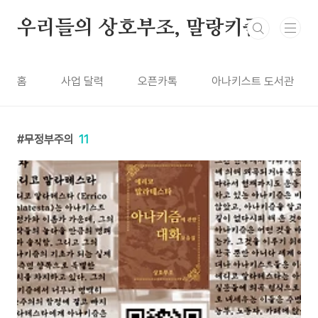
본문 바로가기
우리들의 상호부조, 말랑키즘
홈
사업 달력
오픈카톡
아나키스트 도서관
무정부주의
11