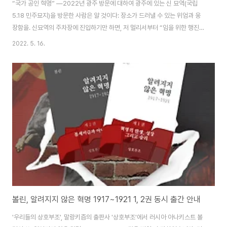
“국가 공인 혁명” ―2022년 광주 방문에 대하여 광주에 있는 신 묘역(국립
5.18 민주묘지)을 방문한 사람은 알 것이다: 장소가 드러낼 수 있는 위엄과 웅
장함을. 신묘역의 주차장에 진입하기만 하면, 저 멀리서부터 “임을 위한 행진
곡”이 들린다. 한국 양식으로 지어진 “민주의 문”이라는 팻말이 걸린 거대한
2022. 5. 16.
입구 너머에 있는 묘지는 그 규모 자체로, 방문자로 하여금 정숙을 요구한다. 묘
지 한 가운데에는 큰 석제 관문이 있고, 그 뒤에는 하늘을 향해 솟구친 두 개의
심지어 더 높은 기둥이 비늘로 뒤덮인 거대한 석제 알을 지탱하고 있다. 가까이
갈 수록 알을 품은 기둥은 커지고 석제 관문은 상대적으로 작아지게 하는 착시
는 방문자의 마음을 뒤흔들어 놓는다. '우리들의 상호부조', 말랑키즘은 서울대
학교 아나키..
볼린, 알려지지 않은 혁명 1917~1921 1, 2권 동시 출간 안내
'우리들의 상호부조', 말랑키즘의 출판사 '상호부조'에서 러시아 아나키스트 볼