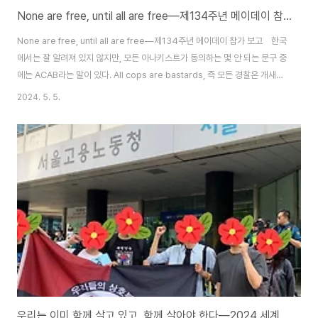
None are free, until all are free―제134주년 메이데이 참가 보고
None are free, until all are free―제134주년 메이데이 참가 보고 한국
에서는 잘 알려져 있지 않지만, 모든 아나키스트가 동의하는 몇 안 되는 문구 중
에는 ACAB라는 말이 있다. All cops are bastards, 즉 모든 경찰은 개새끼
라는 말이다. ‘우리들의 상호부조’, 말랑키즘 역시 비단 작년 세종호텔의 고소에
2024. 5. 5.
의한 국가권력의 수사 등을 예시로 들지 않더라도, 이 말에 전적으로 동의한다.
그나마 경찰의 장점 아닌 장점을 꼽으라고 한다면, 그것은 어쩌면 일관성이 아
닐까 싶다. 이번 역시 경찰은 기대를 저버리지 않고 일관되게 개새끼의 모습을
보여주었다. 이미 적지 않은 동지들이 이에 대해 이야기를 접한 듯 하지만, 우리
는 다시 한번 이곳에 이를 적어둔다. 전국..
우리는 이미 함께 살고 있고, 함께 살아야 한다―2024 세계노동절 이주노동자 메이데이 집회 참가 보고문