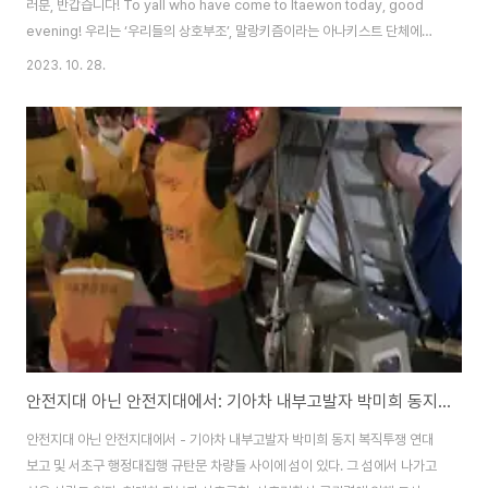
러분, 반갑습니다! To yall who have come to Itaewon today, good
evening! 우리는 ‘우리들의 상호부조’, 말랑키즘이라는 아나키스트 단체에서
활동하고 있는 회원들입니다. We’re members of the anarchist group
2023. 10. 28.
“Mutual Aid of Ours: Malangchism.” 할로윈을 맞아 이렇게 많은 분들을
만나게 되어 진심으로 반갑습니다. We’re all very glad to see yall this
Halloween. 이럴 줄 알았습니다. We knew this would happen. 홍대입
구가 있는 마포구는 안전사고가 우려된다며, 할로윈에 사람들이 모이는 ..
안전지대 아닌 안전지대에서: 기아차 내부고발자 박미희 동지 복직투쟁 연대 보고 및 서초구 행정대집행 규탄문
안전지대 아닌 안전지대에서 - 기아차 내부고발자 박미희 동지 복직투쟁 연대
보고 및 서초구 행정대집행 규탄문 차량들 사이에 섬이 있다. 그 섬에서 나가고