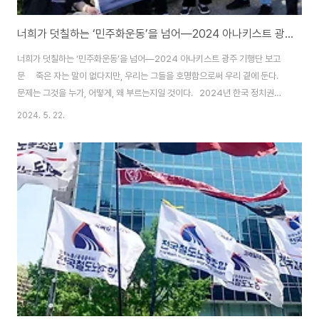
너희가 덧칠하는 ‘민주화운동’을 넘어―2024 아나키스트 광주 기행단 보고문
너희가 덧칠하는 ‘민주화운동’을 넘어―2024 아나키스트 광주 기행단 보고
문 죽은 자는 말이 없다지만, 우리는 그들을 호명함으로써 우리 곁에 둔다.
문제는 그것을 누가, 어떻게, 왜 부르는지일 것이다. 2024년 한국 정치권의
광주에 대한 트렌드는 ‘덮어쓰기’라는 생각을 지울 수 없다. ‘젊은’ 보수 정치인
2024. 5. 22.
들이 발언하고 행동하는 광주에 대한 것들이 5.18 기간 동안 언론을 가득 채웠
다. 개혁신당 이준석 대표는 ‘영남에서 기른 국화 1천 송이’를 가져가 1천 번 헌
화하는 묘기를 보여주었고, 서울 도봉 갑 선거구에서 새로 국회의원이 된 국민
의힘 김재섭 당선인은 4호선 쌍문역 인근에 ‘5.18정신이 민주주의의 초석입니
다’라는 현수막을 게재하기도 했다. 젊은 정치인들뿐만 아니라 여야 각층에서
나란히..