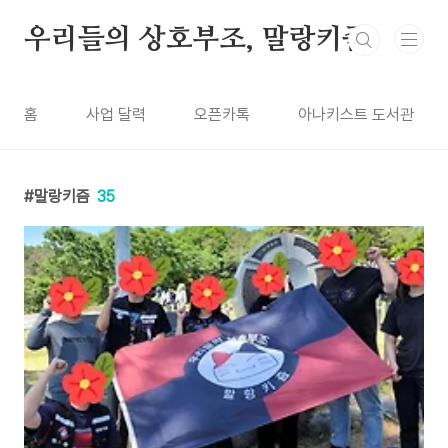
본문 바로가기
우리들의 상호부조, 말랑키즘
홈
사업 달력
오픈카톡
아나키스트 도서관
말랑키즘
35