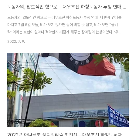
노동자의, 압도적인 힘으로―대우조선 하청노동자 투쟁 연대, 세 번째 연대를 마치고
노동자의, 압도적인 힘으로 ―대우조선 하청노동자 투쟁 연대, 세 번째 연대를
마치고 7월 8일 오늘, 비가 오지 않으면 숨이 막힐 듯 덥고, 비가 오면 “물벼
락”이라는 표현이 얼마나 적확한지 깨닫게 해주는 장마철이 한창이었다. ‘우리
들의 상호부조’, 말랑키즘은 이번에도 거제통영고성 조선하청지회(이하 거통
2022. 7. 9.
고)에 연대하고자 민주노총 주관 결의대회에 합류했다. 이것으로 3주째 거제로
향했다. 대우조선 하청노동자 동지들의 파업은 32일 차에 들어섰고, 부지회장
인 유최안 동지가 스스로를 감금한 투쟁은 17일이나 지속되었다는 이야기다.
그런데도 비는커녕 달아오르는 쇳바닥의 더위조차 피할 수 없는 우리에 갇힌
유최안 동지를 비롯한 일곱 명의 조합원 동지들의 힘겨운 싸움에는 변함이 없
는 채다. 계절은 모두에게 공평하게..
2022년 아나르코 생디칼리즘 최전선―대우조선 하청노동자 투쟁 연대, 두 번째 연대를 마치고