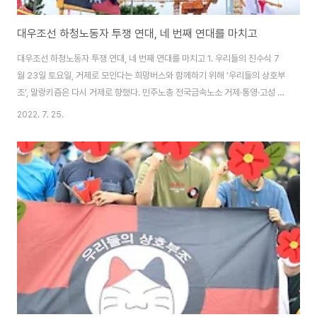
대우조선 하청노동자 투쟁 연대, 네 번째 연대를 마치고
대우조선 하청노동자 투쟁 연대, 네 번째 연대를 마치고 1. 우리들의 진수식 7
월 23일 토요일, 거제로 모인다는 희망버스와 함께하기 위해 ‘우리들의 상호부
조’, 말랑키즘은 다시 거제로 향했다. 민주노총 전국금속노소 거제·통영·고성 조
선하청지회의 파업을 응원하기 위한 희망버스. 2011년 부산 한진중공업 복직
2022. 7. 25.
투쟁 당시 35m 상공의 크레인에서 고공농성을 하던 김진숙(현 민주노총 부산
본부 지도위원)을 살리기 위한 희망버스와 같은 버스. 그동안 말랑키즘은 대우
조선 하청노동자들의 파업에 연대하기 위해 세 차례(6/25, 7/2, 7/8) 거제로
향했었다. 파업 상황을 예의주시하며 23일 거제행을 준비하고 있던 중, 22일
오후께 하청 노사 간의 협상이 타결되었다는 소식을 들었다. 협상 결과는 일견
실망스럽다고..