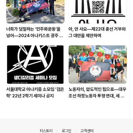
너희가 덧칠하는 ‘민주화운동’을
아, 안 사요―제22대 총선 거부와
넘어―2024 아나키스트 광주 기
그 대안을 제안하며
행단 보고문
서울대학교 아나키즘 소모임 '검은
노동자의, 압도적인 힘으로―대우
학' 22년 2학기 세미나 공지
조선 하청노동자 투쟁 연대, 세 번
째 연대를 마치고
의안내
티스토리
로그인
고객센터