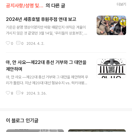
더보기
공지사항/성명 및 활동
의 다른 글
2024년 세종호텔 후원주점 연대 보고
글 내용
기온은 분명 영상이었지만 바람 때문인지 아직은 겨울이
가시지 않은 것 같았던 3월 14일, ‘우리들의 상호부조’, 말
랑키즘은 한강 잠두봉 선착장에서 한강을 배경 삼은 세종
0
0
2024. 4. 2.
호텔 정리해고 노동자의 후원주점에 연대했다. 식권, 뱃지
구매 이외에도 후원주점 준비를 위한 봉사활동에 역시 참
여했다. 가장 먼저 했던 식당 내 탁자에 보를 깔고 수저와
아, 안 사요―제22대 총선 거부와 그 대안을
휴지를 비치하는 식의 일은 학교 축제 때 누구나 해보았을
법한 일이다. 별로 어렵지도, 힘들지도 않은, 그냥 말 그대
제안하며
글 내용
로의 ‘잡무’이다. 하지만 뒤따른 주방 일은 규모가 남달랐
아, 안 사요 ―제22대 총선 거부와 그 대안을 제안하며 우
다. 주방은 각 요리를 준비하는 구역으로 나뉘어져 있었고,
리가 틀렸다. 지난 제20대 대선 형보수지 vs. 럭키야붕이
우리는 파스타 면을 삶는 일을 맡았다. 후원주점에 연대하
격돌이야말로 국가주의의, 의회주의의 막장 민낯을 더할
기 위해 찾아온 수많은 동지들의 주문을 소화하기 위해서
8
9
2024. 3. 26.
나위 없이 또렷이 드러내는 끔찍한 선거라고 생각했지만,
는 보통의 후라이팬에서 면을 삶..
그것을 비웃기라도 하듯 이렇게 더한 상황에 놓일 줄은 차
마 몰랐다. 아무리 비현실은 현실을 이길 수 없고, 바닥 밑
에는 지하실이 있다지만, 이건 좀 해도 해도 너무 하지 않은
가. 몇몇 정당만의 문제가 아니다. 그냥 총체적 난국이다.
이 블로그 인기글
여당인 국민의힘은 대통령을 위시해 당내 도처에 널린 문
제점들을 이 악물고 못 본 척하며 외면하고, 스스로 정한 기