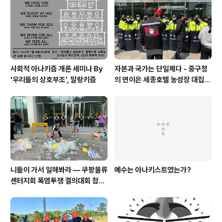
준에 미달하는 후보들을 쳐내고도 무소속 출마하는 꼬락서
니들을 막을 능력도, 의지도 아무것도 없다. 그러니까, 고작
이 정도 기준과 능력으로..
사회적 아나키즘 개론 세미나 By
자본과 국가는 단일체다 - 중구청
'우리들의 상호부조', 말랑키즘
의 연이은 세종호텔 농성장 대집행
을 규탄하며
니들이 가서 일해봐라 — 쿠팡물류
예수는 아나키스트였는가?
센터지회 폭염투쟁 결의대회 참가
보고