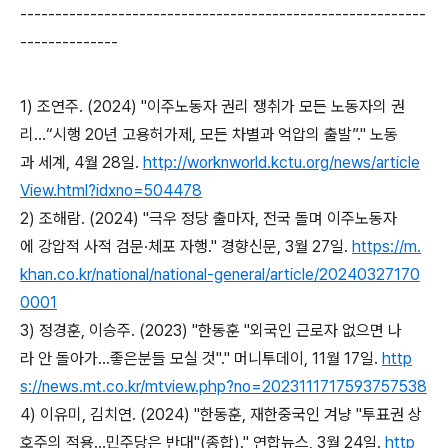
----------------------------------------------------------
--------------
1) 조연주. (2024) "이주노동자 권리 쟁취가 모든 노동자의 권
리…“시행 20년 고용허가제, 모든 차별과 억압의 출발”." 노동
과 세계, 4월 28일.
http://worknworld.kctu.org/news/article
View.html?idxno=504478
2) 조해람. (2024) "극우 정당 출마자, 전국 돌며 이주노동자
에 강압적 사적 검문·체포 자행." 경향신문, 3월 27일.
https://m.
khan.co.kr/national/national-general/article/20240327170
0001
3) 정경훈, 이승주. (2023) "한동훈 "외국인 근로자 없으면 나
라 안 돌아가…좋은분들 모실 것"." 머니투데이, 11월 17일.
http
s://news.mt.co.kr/mtview.php?no=2023111717593757538
4) 이유미, 김치연. (2024) "한동훈, 재한중국인 겨냥 "투표권 상
호주의 적용…민주당은 반대"(종합)." 연합뉴스, 3월 24일.
http