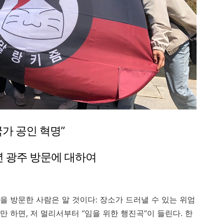
국가 공인 혁명
”
년 광주 방문에 대하여
)을 방문한 사람은 알 것이다
:
장소가 드러낼 수 있는 위엄
만 하면
,
저 멀리서부터
“
임을 위한 행진곡
”
이 들린다
.
한