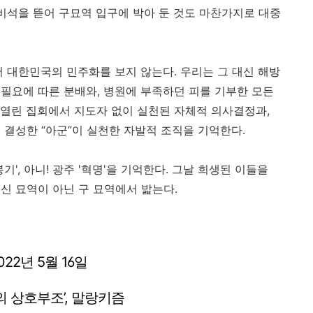
비석을 뜯어 구묘역 입구에 박아 둔 것도 마찬가지로 대중
서 대한민국의 민주화를 보지 않는다
.
우리는 그 대신 해방
 필요에 따른 분배와
,
병원에 부족하던 피를 기부한 모든
열린 집회에서 지도자 없이 실천된 자체적 의사결정과
,
해 결성한
“
아군
”
이 실천한 자발적 조직을 기억한다
.
봉기'
,
아니
!
광주 '혁명'을 기억한다
.
그날 희생된 이들을
신 묘역이 아닌 구 묘역에서 밟는다
.
022
년
5
월
16
일
의 상호부조
’,
말랑키즘