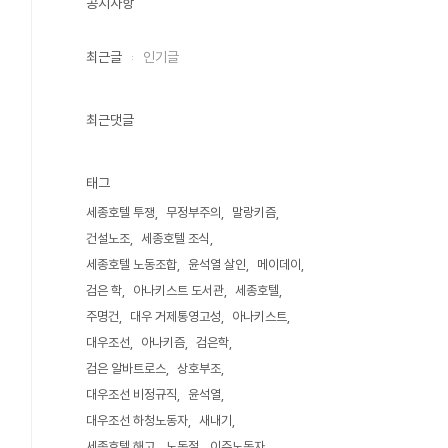
공지사항
최근글
인기글
최근댓글
태그
세종호텔 투쟁
무정부주의
말랑키즘
건설노조
세종호텔 조식
세종호텔 노동조합
윤석열 살인
메이데이
검은 학
아나키스트 도서관
세종호텔
주명건
대우 거제통영고성
아나키스트
대우조선
아나키즘
검은학
검은 알바트로스
상호부조
대우조선 비정규직
윤석열
대우조선 하청노동자
새내기
세종호텔 해고
노동절
이주노동자