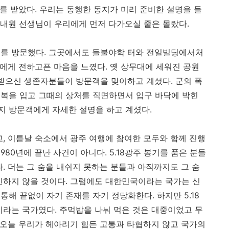
를 받았다
.
우리는 동행한 동지가 미리 준비한 설명을 들
내원 선생님이 우리에게 먼저 다가오실 줄은 몰랐다
.
대를 방문했다
.
그곳에서도 들불야학 터와 전일빌딩에서처
두에게 전하고픈 마음을 느꼈다
.
옛 상무대에 세워진 공원
 받으신 생존자분들이 방문객을 맞이하고 계셨다
.
군의 폭
복을 입고 그때의 상처를 직면하면서 입구 바닥에 박힌
지 방문객에게 자세한 설명을 하고 계셨다
.
고
,
이튿날 숙소에서 광주 여행에 참여한 모두와 함께 진행
1980
년에 끝난 사건이 아니다
. 5.18
광주 봉기를 품은 분들
다
.
더는 그 숨을 내쉬지 못하는 분들과 아직까지도 그 숨
인하지 않을 것이다
.
그럼에도 대한민국이라는 국가는 신
 통해 끝없이 자기 존재를 자기 정당화한다
.
하지만
5.18
이라는 국가였다
.
주먹밥을 나눠 먹은 것은 대중이었고 무
 오늘 우리가 헤아리기 힘든 고통과 타협하지 않고 국가의