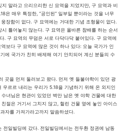
잊지 말라고 으리으리한 신 묘역을 지었지만
,
구 묘역과 비
.18
은 매우 특정한
, “
공인된
”
일부일 뿐이라는 것을 너무
 웅장함이 없다
.
구 묘역에는 거대한 기념 조형물이 없다
.
상시 틀어놓지 않는다
.
구 묘역은 올바른 참배를 하는 순서
롭다
.
구 묘역의 무덤은 서로 다닥다닥 붙어있다
.
구 묘역에
묘역보다 구 묘역에 많은 것이 하나 있다
:
오늘 국가가 인
기에 국가가 친히 배제해 여기 안치되어 계신 분들의 수
러 곳을 먼저 둘러보고 왔다
.
먼저 옛 들불야학이 있던 광
서 우르르 내리는 우리가
5.18
을 기념하기 위해 온 외지인
 수녀님은 현관이 있었던 벽만 남은 옛 야학 건물에 대한
 친절은 거기서 그치지 않고
,
헐린 건물 옆에 놓인 아이스
 과자를 가져가라고까지 말씀하셨다
.
는 전일빌딩에 갔다
.
전일빌딩에서는 전두환 정권에 남동