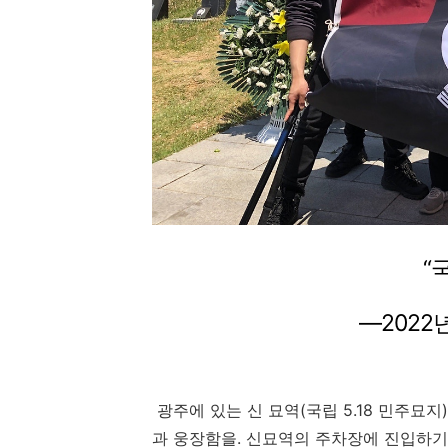
“
―
2022
광주에 있는 신 묘역(국립 5.18 민주묘지
과 웅장함을
.
신묘역의 주차장에 진입하기