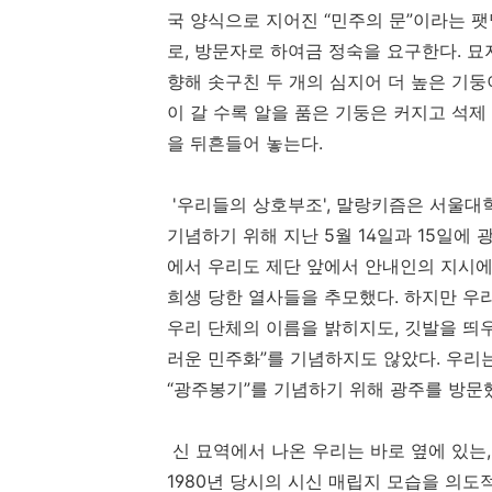
국 양식으로 지어진
“
민주의 문
”
이라는 팻
로
,
방문자로 하여금 정숙을 요구한다
.
묘
향해 솟구친 두 개의 심지어 더 높은 기
이 갈 수록 알을 품은 기둥은 커지고 석
을 뒤흔들어 놓는다
.
'우리들의 상호부조', 말랑키즘은 서울대학
기념하기 위해 지난
5
월
14
일과
15
일에 
에서 우리도 제단 앞에서 안내인의 지시에
희생 당한 열사들을 추모했다
.
하지만 우
우리 단체의 이름을 밝히지도
,
깃발을 띄
러운 민주화
”
를 기념하지도 않았다
.
우리
“
광주봉기
”
를 기념하기 위해 광주를 방문
신 묘역에서 나온 우리는 바로 옆에 있는
1980
년 당시의 시신 매립지 모습을 의도