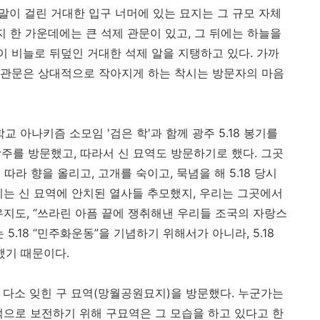
말이 걸린 거대한 입구 너머에 있는 묘지는 그 규모 자체
지 한 가운데에는 큰 석제 관문이 있고
,
그 뒤에는 하늘을
둥이 비늘로 뒤덮인 거대한 석제 알을 지탱하고 있다
.
가까
제 관문은 상대적으로 작아지게 하는 착시는 방문자의 마음
교 아나키즘 소모임 '검은 학'과 함께 광주
5.18
봉기를
광주를 방문했고
,
따라서 신 묘역도 방문하기로 했다
.
그곳
 따라 향을 올리고
,
고개를 숙이고
,
묵념을 해
5.18
당시
리는 신 묘역에 안치된 열사들 추모했지
,
우리는 그곳에서
우지도
, “
쓰라린 아픔 끝에 쟁취해낸 우리들 조국의 자랑스
는
5.18 “
민주화운동
”
을 기념하기 위해서가 아니라
, 5.18
했기 때문이다
.
,
다소 잊힌 구 묘역(망월공원묘지)을 방문했다
.
누군가는
적으로 보전하기 위해 구묘역은 그 모습을 하고 있다고 한