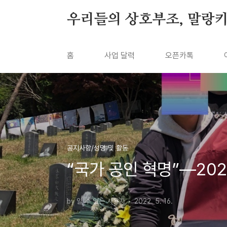
본문 바로가기
우리들의 상호부조, 말랑
홈
사업 달력
오픈카톡
공지사항/성명 및 활동
“국가 공인 혁명”―20
by 알 수 없는 사용자
2022. 5. 16.