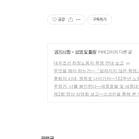
공감
구독하기
'
공지사항
>
성명 및 활동
' 카테고리의 다른 글
대우조선 하청노동자 투쟁 연대 보고
(0)
무엇을 해야 하는가―『알려지지 않은 혁명』
후퇴의 시대, 쟁취로 나아가자―132주년 노동
주명건, 너를 봉인한다―세종호텔 및 세종대
제2회 영상 상영회 보고―스크린을 통해 본 
관련글