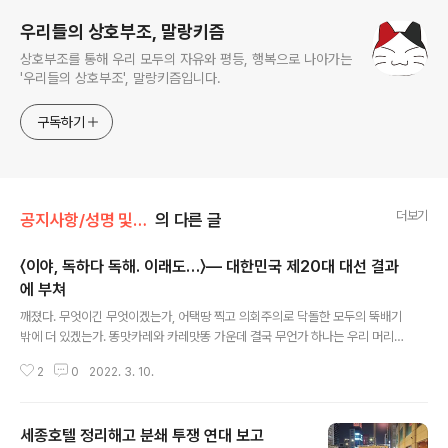
우리들의 상호부조, 말랑키즘
상호부조를 통해 우리 모두의 자유와 평등, 행복으로 나아가는
'우리들의 상호부조', 말랑키즘입니다.
구독하기
더보기
공지사항/성명 및 활동
의 다른 글
〈이야, 독하다 독해. 이래도…〉― 대한민국 제20대 대선 결과
에 부쳐
글 내용
깨졌다. 무엇이긴 무엇이겠는가, 어택땅 찍고 의회주의로 닥돌한 모두의 뚝배기
밖에 더 있겠는가. 똥맛카레와 카레맛똥 가운데 결국 무언가 하나는 우리 머리
위에 올라섰으니 깨지지 않고서 배기겠는가. 역대급 비호감 대선이니 어쩌니 하
2
0
2022. 3. 10.
는 말이 많았다. ‘우리들의 상호부조’, 말랑키즘의 대선 거부 프로젝트 역시 이러
한 정치 지형과 맞물려 온오프라인을 망라해 여러 관심을 받았다. 물론 호의적
인 관심만 있던 것은 아니다. 대선 거부 프로젝트 스티커를 부착하며 돌아다니
세종호텔 정리해고 분쇄 투쟁 연대 보고
는 와중에는 누군가 그 옆에 있던 경찰에게 우리를 가리키며 저놈들이 저거 붙
글 내용