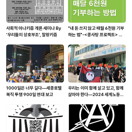
사회적 아나키즘 개론 세미나 By
"내 돈 쓰지 않고 매월 6천원 기부
'우리들의 상호부조', 말랑키즘
하는 법"-<콩사탕 프로젝트> 안
내
1000일은 너무 길다―세종호텔
우리는 이미 함께 살고 있고, 함께
복직 투쟁 900일 연대 보고
살아야 한다―2024 세계노동절
이주노동자 메이데이 집회 참가 보
고문