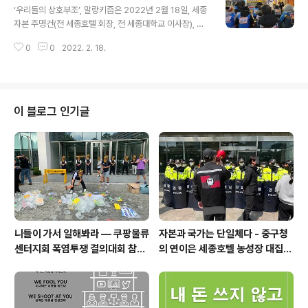
였다고 신고하는 모습을 보기도 했으며, 온라인에서는 민주당 프락치도 되었다
‘우리들의 상호부조’, 말랑키즘은 2022년 2월 18일, 세종
가 국민의힘 프락치가 되기도 하였고, 선거법 위반 운운한 고소 고발 이야기는
자본 주명건(전 세종호텔 회장, 전 세종대학교 이사장), 그
한두 차례가 아니었으니 굳이 ..
아들 주대성(용품센터 KTSC)에 맞서 투쟁하는 관광레저
0
0
2022. 2. 18.
산업노동조합 세종호텔지부의 투쟁에 연대했다. 세종호텔
은 작년 12월, 코로나를 핑계로 경영 악화가 우려된다며 식
음사업부를 폐지, 12명의 노동자를 부당해고했다. 아는 이
들은 이미 익히 알고 있겠지만, 세종 자본의 이러한 막 돼먹
은 짓거리는 비단 어제오늘의 일이 아니다. 벌써 10년째 세
이 블로그 인기글
종 자본은 민주노조를 와해하기 위해 갖가지 방법으로 조
합원을 괴롭히고, 해고해 왔으며, 세종호텔지부 조합원들
은 이에 맞서 끈질긴 투쟁을 전개하고 있다. 특히 그 주범
주명건의 악명은 세종호텔뿐 아니라 세종대학교 이사장 시
절의 그것까지 합해 셀 수없..
니들이 가서 일해봐라 — 쿠팡물류
자본과 국가는 단일체다 - 중구청
센터지회 폭염투쟁 결의대회 참가
의 연이은 세종호텔 농성장 대집행
보고
을 규탄하며