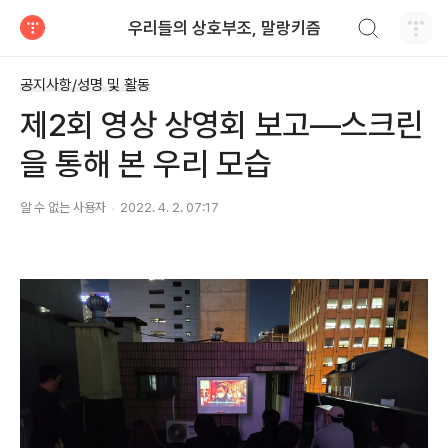
검색하기
우리들의 상호부조, 말랑키즘
티스토리
공지사항/성명 및 활동
제2회 영상 상영회 보고―스크린
을 통해 본 우리 모습
알 수 없는 사용자
2022. 4. 2. 07:17