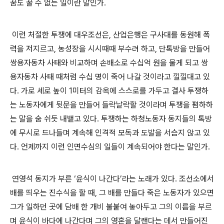
꿈도 꿀 수 없는 일이란 말인가
.
이런 처절한 투쟁에 대우조선은
,
산업은행은 구사대를 동원해 폭
력을 저지르고
,
농성장을 시시때때 부수려 하고
,
단톡방을 만들어
쌍용자동차 사태와 비교하며 손배소로 수십억 원을 물게 되고 쌍
용자동차 사태 때처럼 수십 명이 죽어 나갈 것이라고 낄낄대고 있
다
.
가로 세로 높이
1
미터의 감옥에 스스로를 가두고 결사 투쟁하
는 노동자에게 뒷문을 만들어 들락날락할 것이라며 투쟁을 폄하하
는 말을 숨 쉬듯 내뱉고 있다
.
투쟁하는 하청노동자 동지들의 톡방
에 무시로 드나들며 계속해 인격적 모독과 도발을 서슴지 않고 있
다
.
언제까지 이런 인면수심의 일들이 계속되어야 한다는 말인가
.
연영석 동지가 부른
‘
윤식이 나간다
’
라는 노래가 있다
.
조선소에서
배를 띄우는 진수식을 할 때
,
그 배를 만들다 죽은 노동자가 있으면
그가 일하던 곳에 담배 한 개비 불붙여 놓아두고 그의 이름을 부르
며 윤식이 바다에 나간다며 그의 영혼을 달랜다는 데서 만들어진