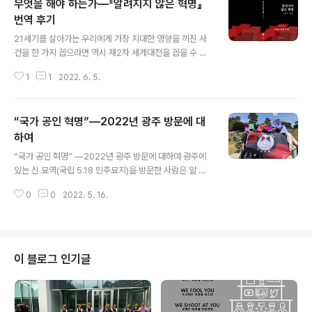
무엇을 해야 하는가―『알려지지 않은 혁명』
번역 후기
글 내용
21세기를 살아가는 우리에게 가장 지대한 영향을 끼친 사
건을 한 가지 꼽으라면 역시 제2차 세계대전을 꼽을 수 있
을 것입니다. 지금 우리가 살아가고 있는 이 한국 땅 역시
1
1
2022. 6. 5.
참혹했던 그 세계대전의 틈바구니에서 각축의 결과, 지금
의 모습을 띠게 되었으니, 그 영향은 무시할 수 있는 수준의
것이 아닐 것입니다. 그 제2차 세계대전을 만든 것은 두말
“국가 공인 혁명”―2022년 광주 방문에 대
할 것 없이 그 이전의 사건들입니다. 물론 세계 각지의 모든
상황이 뒤엉켜 거대한 흐름을 만들어냈습니다만, 그럼에도
하여
글 내용
그 흐름을 주도하던 이른바 제국주의 세력들의 영향력을
“국가 공인 혁명” ―2022년 광주 방문에 대하여 광주에
우리는 간과할 수 없습니다. 이 제국주의는 또 산업혁명이
있는 신 묘역(국립 5.18 민주묘지)을 방문한 사람은 알 것
라는 생산력 증가를 바탕으로 한 자본주의와 뗄 수 없는 관
이다: 장소가 드러낼 수 있는 위엄과 웅장함을. 신묘역의 주
계를 맺고 있고, 이 자본주의가 결국 노동으로부터의 소외
0
0
2022. 5. 16.
차장에 진입하기만 하면, 저 멀리서부터 “임을 위한 행진
를 만들어내 절대다수의 노동자를..
곡”이 들린다. 한국 양식으로 지어진 “민주의 문”이라는 팻
말이 걸린 거대한 입구 너머에 있는 묘지는 그 규모 자체로,
방문자로 하여금 정숙을 요구한다. 묘지 한 가운데에는 큰
석제 관문이 있고, 그 뒤에는 하늘을 향해 솟구친 두 개의
이 블로그 인기글
심지어 더 높은 기둥이 비늘로 뒤덮인 거대한 석제 알을 지
탱하고 있다. 가까이 갈 수록 알을 품은 기둥은 커지고 석제
관문은 상대적으로 작아지게 하는 착시는 방문자의 마음을
뒤흔들어 놓는다. '우리들의 상호부조', 말랑키즘은 서울대