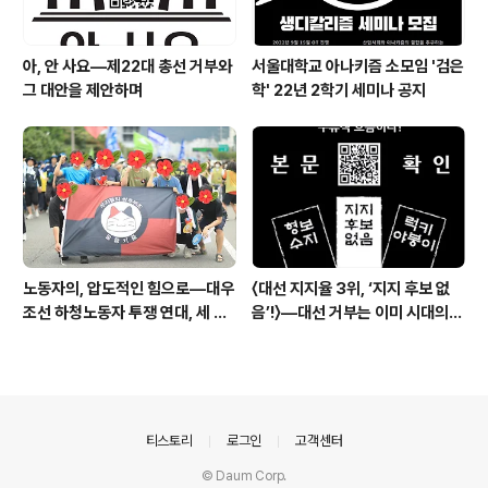
아, 안 사요―제22대 총선 거부와
서울대학교 아나키즘 소모임 '검은
그 대안을 제안하며
학' 22년 2학기 세미나 공지
노동자의, 압도적인 힘으로―대우
〈대선 지지율 3위, ‘지지 후보 없
조선 하청노동자 투쟁 연대, 세 번
음’!〉―대선 거부는 이미 시대의
째 연대를 마치고
주류적 흐름이다
의안내
티스토리
로그인
고객센터
© Daum Corp.