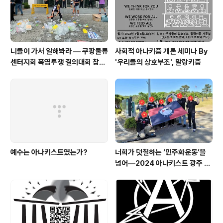
학교 아나키..
니들이 가서 일해봐라 — 쿠팡물류
사회적 아나키즘 개론 세미나 By
센터지회 폭염투쟁 결의대회 참가
'우리들의 상호부조', 말랑키즘
보고
예수는 아나키스트였는가?
너희가 덧칠하는 ‘민주화운동’을
넘어―2024 아나키스트 광주 기
행단 보고문