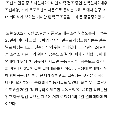
조선소 건물 중 하나일까
?
아니면 아직 건조 중인 선박일까
?
대우
조선해양
,
거제 옥포조선소 서문으로 통하는 다리 위에서 입구 너
머 희미하게 보이는 거대한 흰색 구조물을 보며 든 궁금증이었다
.
오늘
2022
년
6
월
25
일을 기준으로 대우조선 하청노동자 파업은
23
일째 이어지고 있다
.
파업 전략의 일부로 하청노동자들은 같은
날로 예정된
1
도크 진수를 막기 위해 움직였다
.
그 전날인
24
일에
는 조선소 서문 다리 위에서 금속노조 결의대회가 개최됐다
.
이에
연대하기 위해
“
비정규직 이제그만 공동투쟁
”
은 금속노조 결의대
회 이후
1
박
2
일에 걸친 결의대회를 이어갔다
.
투쟁에 연대하기 위
해 방방곡곡에서 여러 단체가 찾아왔고
,
그중에는 낯익은 아시아
나케이오지부와 세종호텔지부 동지들도 있었다
.
물론 우리 말랑키
즘도
6
월
20
일
“
비정규직 이제그만 공동투쟁
”
이 공표한 입장문을
읽고 하루 앞선 목요일 저녁에 거제로 향해
1
박
2
일 결의대회에 참
여했다
.