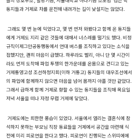
들의 상호부조
’,
말랑키즘
,
서울대학교 아나키즘 소모임
‘
검은 학
’
동지들과 거제로 차를 운전해 내려가는 길이 낯설지는 않았다
.
그래도 몇 번 눈에 익었다고
,
몇 번 먼저 와봤다고 함께 온 동지들
에게 거제도 지리 같은 것들에 대해서 너스레를 떨기도 했다
.
비정
규직이제그만공동행동에서 연대 버스를 조직하고 있다는 소식을
접했지만
,
괜히 마음이 급했다
.
하루라도 빨리
,
아니 단 몇 시간이
라도 먼저 도착해 파업 투쟁의 한가운데를 온몸으로 견디고 있는
거제통영고성 조선하청지회
(
이하 거통고
)
동지들의 대우조선에서
의 파업에 함께하지 않으면 마음을 넘어 몸까지 아플 것만 같았다
.
그래서 급하게 함께 거제로 향할 수 있는 동지들을 조직해 목요일
저녁 서울을 떠나 자정 무렵 거제에 닿았다
.
거제도에는 희한한 풍습이 있었다
.
서울에서 열리는 결혼식에 참
석하지 못하는 부모님 직장 동료들을 거제에서 공간을 마련해 식
전에 미리 피로연을 한다고 했다
.
피로연이 진행되는 스위띠에에