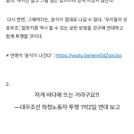
같다
.
하지만 결코 그럴 일은 없으리라 믿어 의심치 않는다
.
다시 한번
,
그때까지는
,
윤식이 절대로 나갈 수 없다
. ‘
우리들의 상
호부조
’,
말랑키즘 역시 할 수 있는 모든 방법을 강구해 연대하고
함께 투쟁할 것이다
.
※ 연영석 '윤식이 나간다' :
https://youtu.be/wyx0dZgxUso
2.
저게 바다에 뜨는 거라구요
?!
―
대우조선 하청노동자 투쟁
1
박
2
일 연대 보고