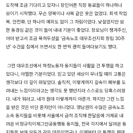
도착해 조금 기다리고 있자니 장인어른 직장 동료들이 하나하나
모이기 시작했다
.
무슨 양복이나 사복 같은 옷은 없었다
.
회색 작업
복
.
안전화
.
단 하나의 예외도 없이 그 차림이었다
.
낯설었지만 묘
한 동경심 같은 것이 들어 내내 기분이 좋았다
.
장모님이 챙겨주신
,
아마 받고서 조금 묵혀두셨을
‘
금속노조 대우조선지회 창립
30
주
년
’
수건을 집에서 쓰면서도 한 번씩 괜히 들여다보기도 했다
.
그런 대우조선에서 하청노동자 동지들이 사활을 건 투쟁을 하고
있다니
,
아찔한 기분이었다
.
믿고 있던 세상이 무너질 때의 고통은
생각보다 더 깊이 와닿았다
.
솔직히
,
이렇게까지 깊숙이 폐부를 도
려내는 느낌이리라고는 생각도 못 했던지라 스스로도 당혹스러웠
다
.
내가 뭐라고
.
내가 뭔데 이렇게까지 아픈가
.
하지만 그런 느낌
을 받은 것은 비단 혼자만이 아니었다
.
영남권의 수많은 금속노조
소속 동지들을 비롯해 서울에서 급히 조직해 한달음에 거제로 내
려온 비정규직이제그만공동행동 동지들
,
전국 각지에서 달려온 동
지들을 보며 모두가 같은 마음이었구나
,
이제부터 이 투쟁은 제대