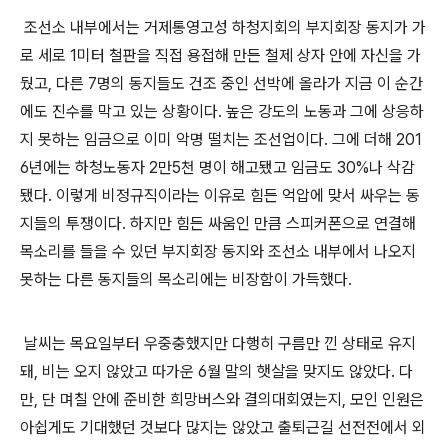
조선소 내부에서는 거제통영고성 하청지회의 부지회장 동지가 가
로 세로
1
미터 철판을 직접 용접해 만든 철제 상자 안에 자신을 가
뒀고
,
다른
7
명의 동지들도 건조 중인 선박에 올라가 지금 이 순간
에도 진수를 막고 있는 상황이다
.
높은 강도의 노동과 그에 상응하
지 못하는 임금으로 이미 악명 떨치는 조선업이다
.
그에 더해
201
6
년에는 하청노동자
2
만
5
천 명이 해고됐고 임금도
30%
나 삭감
됐다
.
이렇게 비정규직이라는 이유로 힘든 억압에 맞서 싸우는 동
지들의 투쟁이다
.
하지만 힘든 싸움인 만큼 스피커폰으로 연결해
목소리를 들을 수 있던 부지회장 동지와 조선소 내부에서 나오지
못하는 다른 동지들의 목소리에는 비장함이 가득했다
.
날씨는 목요일부터 우중충했지만 다행히 구름만 낀 상태로 유지
돼
,
비는 오지 않았고 따가운
6
월 말의 햇살을 맞지도 않았다
.
다
만
,
단 며칠 안에 준비한 희망버스와 결의대회였는지
,
모인 인원은
아쉽게도 기대했던 것보다 많지는 않았고 출퇴근길 선전전에서 외