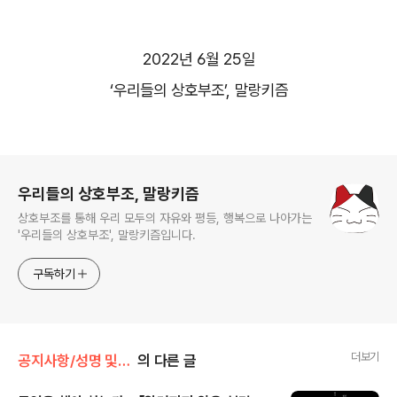
2022
년
6
월
25
일
‘
우리들의 상호부조
’,
말랑키즘
로그 정보
우리들의 상호부조, 말랑키즘
상호부조를 통해 우리 모두의 자유와 평등, 행복으로 나아가는
'우리들의 상호부조', 말랑키즘입니다.
구독하기
더보기
공지사항/성명 및 활동
의 다른 글