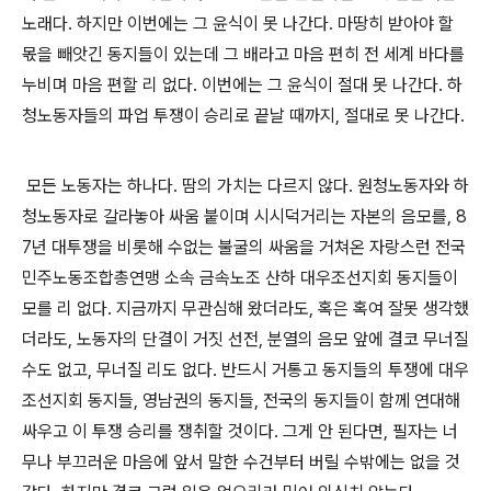
노래다
.
하지만 이번에는 그 윤식이 못 나간다
.
마땅히 받아야 할
몫을 빼앗긴 동지들이 있는데 그 배라고 마음 편히 전 세계 바다를
누비며 마음 편할 리 없다
.
이번에는 그 윤식이 절대 못 나간다
.
하
청노동자들의 파업 투쟁이 승리로 끝날 때까지
,
절대로 못 나간다
.
모든 노동자는 하나다
.
땀의 가치는 다르지 않다
.
원청노동자와 하
청노동자로 갈라놓아 싸움 붙이며 시시덕거리는 자본의 음모를
, 8
7
년 대투쟁을 비롯해 수없는 불굴의 싸움을 거쳐온 자랑스런 전국
민주노동조합총연맹 소속 금속노조 산하 대우조선지회 동지들이
모를 리 없다
.
지금까지 무관심해 왔더라도
,
혹은 혹여 잘못 생각했
더라도
,
노동자의 단결이 거짓 선전
,
분열의 음모 앞에 결코 무너질
수도 없고
,
무너질 리도 없다
.
반드시 거통고 동지들의 투쟁에 대우
조선지회 동지들
,
영남권의 동지들
,
전국의 동지들이 함께 연대해
싸우고 이 투쟁 승리를 쟁취할 것이다
.
그게 안 된다면
,
필자는 너
무나 부끄러운 마음에 앞서 말한 수건부터 버릴 수밖에는 없을 것