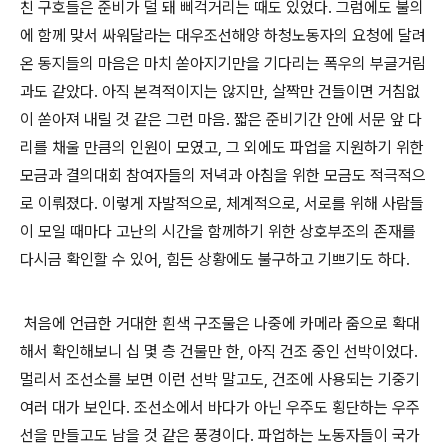
친 구호들은 준비가 덜 돼 삐걱거리는 때도 있었다
.
그럼에도 불의
에 함께 맞서 싸워달라는 대우조선해양 하청노동자의 요청에 달려
온 동지들의 마음은 마치 쏟아지기만을 기다리는 폭우의 부글거림
과도 같았다
.
아직 본격적이지는 않지만
,
살짝만 건들이면 거침없
이 쏟아져 내릴 것 같은 그런 마음
.
짧은 준비기간 안에 서문 앞 다
리를 채울 만큼의 인원이 모였고
,
그 외에도 파업을 지원하기 위한
모금과 결의대회 참여자들의 저녁과 아침을 위한 모금도 적극적으
로 이뤄졌다
.
이렇게 자발적으로
,
체계적으로
,
서로를 위해 사람들
이 모일 때마다 고난의 시간을 함께하기 위한 상호부조의 존재를
다시금 확인할 수 있어
,
힘든 상황에도 불구하고 기쁘기도 하다
.
처음에 언급한 거대한 흰색 구조물은 나중에 카메라 줌으로 확대
해서 확인해보니 십 몇 층 건물만 한
,
아직 건조 중인 선박이었다
.
멀리서 조선소를 보면 이런 선박 말고도
,
건조에 사용되는 기중기
여러 대가 보인다
.
조선소에서 바다가 아닌 우주도 횡단하는 우주
선을 만들고도 남을 것 같은 풍경이다
.
파업하는 노동자들이 국가