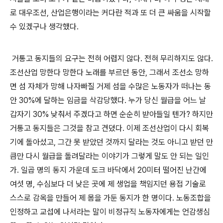
로 대우조선
,
산업은행이라는 커다란 적과 또 더 큰 싸움을 시작할
수 있겠구나 생각했다
.
거통고 동지들의 요구는 전혀 어렵지 않다
.
전혀 무리하지도 않다
.
조선산업 망한다 망한다 노래를 부르던 동안
,
그래서 조선소 망하
면 섬 자체가 망해 나자빠질 거제 섬을 수많은 노동자가 떠나는 동
안
30%
에 달하는 임금을 삭감당했다
.
누가 당신 월급을 어느 날
갑자기
30%
낮춰서 주겠다고 하면 순순히 받아들일 텐가
?
하지만
거통고 동지들은 그것을 참고 견뎠다
.
이제 조선산업이 다시 회복
기에 돌아섰고
,
그간 못 받았던 것까지 달라는 것도 아니고 받던 만
큼만 다시 월급을 돌려달라는 이야기가 그렇게 말도 안 되는 일인
가
.
일곱 명의 동지 가운데 도크 바닥에서
20
미터 떨어진 난간에
여섯 명
,
수심보다 더 낮은 곳에 제 생업을 책임지던 용접 기술로
스스로 감옥을 만들어 제 몸을 가둔 동지가 한 명이다
.
노동조합을
인정하고 교섭에 나서라는 말이 비정규직 노동자에게는 언감생심