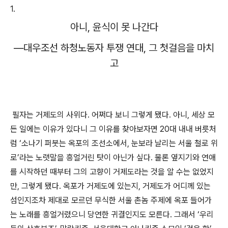
1.
아니
,
윤식이 못 나간다
―
대우조선 하청노동자 투쟁 연대
,
그 첫걸음을 마치
고
필자는 거제도의 사위다
.
어쩌다 보니 그렇게 됐다
.
아니
,
세상 모
든 일에는 이유가 있다니 그 이유를 찾아보자면
20
대 내내 버릇처
럼
‘
소나기 퍼붓는 옥포의 조선소에서
,
눈보라 날리는 서울 철로 위
로
’
라는 노랫말을 흥얼거린 탓이 아닌가 싶다
.
물론 옆지기와 연애
를 시작하던 때부터 그의 고향이 거제도라는 것을 알 수는 없었지
만
,
그렇게 됐다
.
옥포가 거제도에 있는지
,
거제도가 어디께 있는
섬인지조차 제대로 모르던 무식한 서울 촌놈 주제에 옥포 들어가
는 노래를 흥얼거렸으니 당연한 귀결인지도 모른다
.
그래서
‘
우리