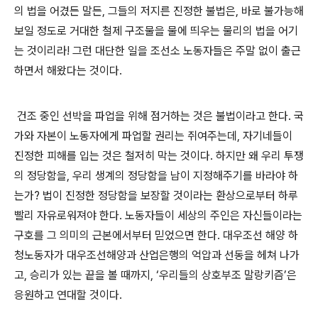
의 법을 어겼든 말든
,
그들의 저지른 진정한 불법은
,
바로 불가능해
보일 정도로 거대한 철제 구조물을 물에 띄우는 물리의 법을 어기
는 것이리라
!
그런 대단한 일을 조선소 노동자들은 주말 없이 출근
하면서 해왔다는 것이다
.
건조 중인 선박을 파업을 위해 점거하는 것은 불법이라고 한다
.
국
가와 자본이 노동자에게 파업할 권리는 쥐여주는데
,
자기네들이
진정한 피해를 입는 것은 철저히 막는 것이다
.
하지만 왜 우리 투쟁
의 정당함을
,
우리 생계의 정당함을 남이 지정해주기를 바라야 하
는가
?
법이 진정한 정당함을 보장할 것이라는 환상으로부터 하루
빨리 자유로워져야 한다
.
노동자들이 세상의 주인은 자신들이라는
구호를 그 의미의 근본에서부터 믿었으면 한다
.
대우조선 해양 하
청노동자가 대우조선해양과 산업은행의 억압과 선동을 헤쳐 나가
고
,
승리가 있는 끝을 볼 때까지
, ‘
우리들의 상호부조 말랑키즘
’
은
응원하고 연대할 것이다
.