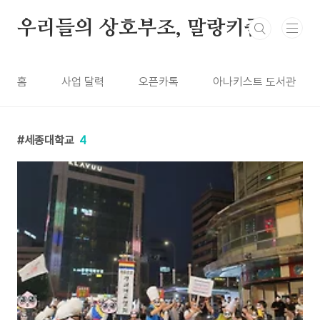
본문 바로가기
우리들의 상호부조, 말랑키즘
홈
사업 달력
오픈카톡
아나키스트 도서관
세종대학교
4