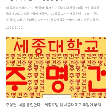
왜 함께 축제하는가? ―명‘동행’ 참가 보고 꽹과리의 울음소리를 신호 삼아 풍
물패가 거리의 북적거림에 가담했다. 그 뒤를 따르는 세종호텔 노조와 민주노
총 동지, 그리고 '우리들의 상호부조', 말랑키즘을 포함한 여러 단체로 이뤄진
연대 행진은 화창한 겨울 하늘 아래 명동 거리로 스며들었다. 익살 넘치는 풍물
2022. 11. 29.
패의 박자에 맞춰서 우리는 사전에 나눠 받은 국자를 양손에 쥔 채 부딪혀 소리
내며 행진했다. 주변 가게에서는 가사를 알아듣기 힘든 노랫소리가 나왔고, 노
점상에서는 달콤한 향기가 풍겼고, 행렬을 에워싼 행인들은 가던 길을 멈추고
흥미에 찬 눈빛으로 우리를 관찰했다. 소란스럽고 정신이 없기도 했지만, 그만
큼 즐겁다는 말이기도 했다. 왜냐하면, 이것은 축제였기 때문이다. 지난 11월
26일, '우리들의 상호..
주명건, 너를 봉인한다―세종호텔 및 세종대학교 투쟁에 부쳐