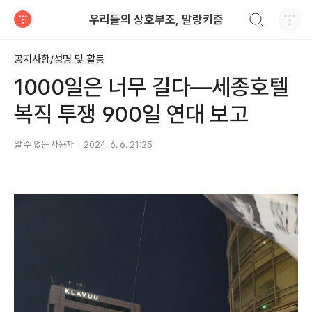
검색하기
우리들의 상호부조, 말랑키즘
티스토리
공지사항/성명 및 활동
1000일은 너무 길다―세종호텔
복직 투쟁 900일 연대 보고
알 수 없는 사용자
2024. 6. 6. 21:25