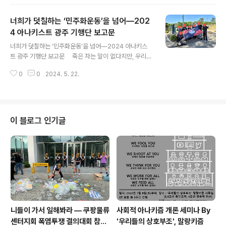
이 팔레스타인 가자 지구를 향해 집단학살을 벌인지 8개월
이 넘어가고 있으며, 이번 ‘전쟁’을 제외하더라도 이스라엘
너희가 덧칠하는 ‘민주화운동’을 넘어―202
군은 지속적으로 가자 지구를 억압했었다. 이런 천인공노
할 참사를 벌인 이스라엘군과 이를 용인하는 이스라
4 아나키스트 광주 기행단 보고문
글 내용
엘 및 각 세계의 정부를 향해 은 6월 1일 토요일 서울퀴어
너희가 덧칠하는 ‘민주화운동’을 넘어―2024 아나키스
문화 축제에 동참하며 16차 집회를 개최했다. 역시 이스라
트 광주 기행단 보고문 죽은 자는 말이 없다지만, 우리는
엘군의 만행에 분개하며 해당 집회에 연대했다. 요즘 세상
그들을 호명함으로써 우리 곁에 둔다. 문제는 그것을 누가,
을 돌아보면 ‘비인도적인 이슬람’이라느니, ‘폭력적인 하마
0
0
2024. 5. 22.
어떻게, 왜 부르는지일 것이다. 2024년 한국 정치권의
스에 동조하는 예비 테러리스트’라느니,..
광주에 대한 트렌드는 ‘덮어쓰기’라는 생각을 지울 수 없다.
‘젊은’ 보수 정치인들이 발언하고 행동하는 광주에 대한 것
들이 5.18 기간 동안 언론을 가득 채웠다. 개혁신당 이준석
대표는 ‘영남에서 기른 국화 1천 송이’를 가져가 1천 번 헌
이 블로그 인기글
화하는 묘기를 보여주었고, 서울 도봉 갑 선거구에서 새로
국회의원이 된 국민의힘 김재섭 당선인은 4호선 쌍문역 인
근에 ‘5.18정신이 민주주의의 초석입니다’라는 현수막을
게재하기도 했다. 젊은 정치인들뿐만 아니라 여야 각층에
서 나란히..
니들이 가서 일해봐라 — 쿠팡물류
사회적 아나키즘 개론 세미나 By
센터지회 폭염투쟁 결의대회 참가
'우리들의 상호부조', 말랑키즘