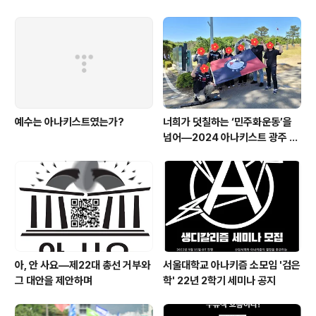
보고
예수는 아나키스트였는가?
너희가 덧칠하는 ‘민주화운동’을
넘어―2024 아나키스트 광주 기
행단 보고문
아, 안 사요―제22대 총선 거부와
서울대학교 아나키즘 소모임 '검은
그 대안을 제안하며
학' 22년 2학기 세미나 공지