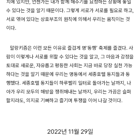
치에 있지만
,
언젠가는 내가 함께 해주기를 요청하는 상황에 놓일
수 있다는 것을 알기 때문이다
.
그렇게 서로가 서로를 필요로 하고
,
서로 엮여 있다는 상호부조의 원칙에 의해서 우리는 움직이는 것
이다
.
말랑키즘은 이런 모든 이유로 즐겁게 명
‘
동행
’
축제를 즐겼다
.
사
람이 이렇게나 서로를 위할 수 있다는 것을 알고
,
그 마음과 감정을
토대로 새로운
,
자유롭고 평등한 사회는 지금 바로 당장 실천 가능
하다는 것을 알기 때문에 우리는 명동에서 세종호텔 동지들과 동
행했다
.
세종호텔 동지들이 하루빨리 일터로 돌아가는 날까지
,
나
아가 우리 모두의 해방을 쟁취해내는 날까지
,
우리는 가끔은 슬퍼
할지라도
,
의지로 기뻐하고 즐기며 투쟁을 이어 나갈 것이다
.
2022
년
11
월
29
일