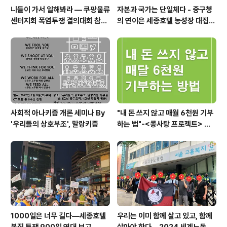
니들이 가서 일해봐라 — 쿠팡물류
자본과 국가는 단일체다 - 중구청
센터지회 폭염투쟁 결의대회 참가
의 연이은 세종호텔 농성장 대집행
보고
을 규탄하며
사회적 아나키즘 개론 세미나 By
"내 돈 쓰지 않고 매월 6천원 기부
'우리들의 상호부조', 말랑키즘
하는 법"-<콩사탕 프로젝트> 안
내
1000일은 너무 길다―세종호텔
우리는 이미 함께 살고 있고, 함께