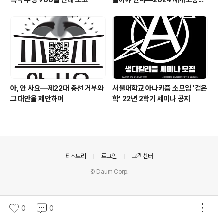
복직 투쟁 900일 연대 보고
살아야 한다―2024 세계노동절
이주노동자 메이데이 집회 참가 보
고문
아, 안 사요―제22대 총선 거부와
서울대학교 아나키즘 소모임 '검은
그 대안을 제안하며
학' 22년 2학기 세미나 공지
의안내
티스토리
로그인
고객센터
© Daum Corp.
0
0