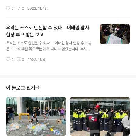
말랑키즘은 전태일 열사 기일에 즈음하여 개최되는 전국노
0
0
2022. 11. 13.
동자대회에 함께 했다. 작년에 이어 두 번째 참가로, 지난번
보다 훨씬 많은 동지들과 함께 전태일 열사의 정신을 되새
길 수 있게 되어 감사한 시간이었다. 특히나 이번에는 서울
우리는 스스로 안전할 수 있다―이태원 참사
대학교 아나키즘 소모임 ‘검은 학’ 동지들의 깃발로 말랑키
즘 깃발 아래 함께 걸고 참가해 더욱 뜻깊은 시간이었다. 더
현장 추모 방문 보고
글 내용
욱더 많은 현장에서, 더욱더 많은 학교에서 말랑키즘과 뜻
우리는 스스로 안전할 수 있다 ―이태원 참사 현장 추모 방
을 함께하는 이들을 모아낼 수 있도록 이후로도 끊임없이
문 보고 이태원 쪽으로는 자주 다니지 않았습니다. 녹사평
박차를 가하겠다는 의지를 되새긴다. 말랑키즘의 이번 노
역 방면으로 가면 커다란 신발을 파는 가게들이 있기에, 제
동자대회는 사실 노동자대회 당일인 11월 12일에만 국한
0
0
2022. 11. 6.
발에 맞는 제품이 있나 기웃거린 것이 대부분입니다. 그러
된 것이 아니었다. 한 주 전인 ..
나 지난 목요일에는 다른 이유로 이태원을 찾았습니다. 말
랑키즘 안의 분과인 서울대학교 아나키즘 소모임 "검은 학"
명의로 학내에 붙인 대자보를, 사건 현장에도 게재하기 위
해서였습니다. 몇 번 방문하지 않아 본 제게도, 참사가 일어
이 블로그 인기글
난 이태원역 1번 출구는 익숙한 길거리였습니다. 수도권에
서는 누구나 한 번쯤 가본 적 있는 곳, 이태원은 그런 장소
인가 봅니다. 그러나 그 풍경을 낯설게 하는 것은 역시 수북
하게 쌓인 국화꽃과 추모의 글귀, 울음을 터뜨리는 사람들,
그리고 섬뜩하게 뻗은 골..