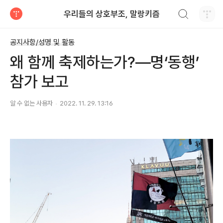
검색하기
우리들의 상호부조, 말랑키즘
티스토리
공지사항/성명 및 활동
왜 함께 축제하는가?―명‘동행’
참가 보고
알 수 없는 사용자
2022. 11. 29. 13:16