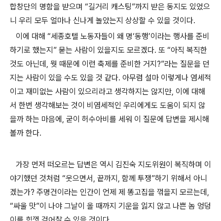
합창단의 명함을 받으며
“
길거리 캐스팅
”
까지 받은 동지도 있었으
니 우리 모두 얼마나 신나게 놀았는지 상상할 수 있을 것이다
.
이에 대해
“
세종호텔 노동자들이 왜 명
‘
동행
’
이라는 행사를 준비
하기로 했는지
”
묻는 사람이 있을지도 모르겠다
.
또
“
아직 복직한
것도 아닌데
,
뭣 때문에 이런 축제를 준비한 거지
?”
라는 질문을 던
지는 사람이 있을 수도 있을 것 같다
.
아무렴 설마 이렇게나 염세적
이고 재미없는 사람이 있으리라고 생각하지는 않지만
,
이에 대해
서 한번 생각해보는 것이 비염세적인 우리에게도 도움이 되지 않
을까 하는 마음에
,
굳이 허수아비를 세워 이 질문에 답변을 제시해
볼까 한다
.
가장 먼저 떠오르는 답변은 역시 김진숙 지도위원이 복직하며 이
야기했던 것처럼
“
웃으면서
,
끝까지
,
함께 투쟁
”
하기 위해서 아니
겠는가
?
주명건이라는 인간이 언제 제 똥고집을 꺾을지 모르는데
,
“
싸울 맛
”
이 나야 그날이 올 때까지 기운을 잃지 않고 나쁜 놈 엉덩
이를 힘껏 걷어찰 수 있을 것이다
.