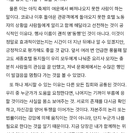
물론 이는 아직 축제의 여운에서 빠져나오지 못한 사람이 하는
말이다
.
코로나 이후 돌아온 관광객에게 돌아오지 못한 호텔 노동
자의 상황을 사람들에게 알리고 함께 해달라고 선전하는 것이 공
식적인 이유다
.
행사 이름이 괜히 명
‘
동행
’
인 것이 아니다
.
이것이
정말로 효과적이었는지는 시간이 더 지난 뒤에나 알 수 있겠지만
,
긍정적으로 평가해도 좋을 것 같다
.
앞서 여러 번 언급한 풍물패 말
고도 세종호텔 동지들이 우리 모두에게 나눠준 요리사 모자는 충
분히 사람들의 관심을 끌 만했고
,
저녁 문화제에서는 수많은 행인
이 발걸음을 멈췄다 가는 것을 볼 수 있었다
.
또 하나 제시할 수 있는 이유는 다른 모든 집회와 공통된 것이다
.
우리 중 누군가가 도움을 요청한다면
,
나머지는 기꺼이 부름에 응
할 것이라는 사실을 몸소 보여주는 것
.
서로의 존재를 다시금 확인
하고
,
자신감을 얻어 투쟁을 이어가는 것이다
.
자본주의 논리 또는
법률이라는 강압에 의해 움직이는 것이 아니라
,
단지 누군가 나를
필요로 한다는 것을 알기 때문이다
.
지금 당장은 내가 함께하는 위