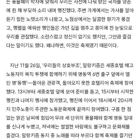
는 풍물패의 박자에 맞춰서 우리는 사전에 나눠 받은 국자를 양손
에 쥔 채 부딪혀 소리 내며 행진했다
.
주변 가게에서는 가사를 알아
듣기 힘든 노랫소리가 나왔고
,
노점상에서는 달콤한 향기가 풍겼
고
,
행렬을 에워싼 행인들은 가던 길을 멈추고 흥미에 찬 눈빛으로
우리를 관찰했다
.
소란스럽고 정신이 없기도 했지만
,
그만큼 즐겁
다는 말이기도 했다
.
왜냐하면
,
이것은 축제였기 때문이다
.
지난
11
월
26
일
, '
우리들의 상호부조'
,
말랑키즘
은 세종호텔 해고
노동자의 복직 투쟁에 함께하기 위해 명동역
6
번 출구 앞에서 열
린 명
‘
동행
’
―
돌아온 관광객
,
돌아오지 못한 호텔리어 축제에 참여
했다
. 13
시부터 세종호텔 앞에 모여 준비를 돕고
, 15
시부터 시작한
행진과 나머지 행사에 참가했고
,
행진에 이어서
18
시에서
20
시까
지 민주노총이 주관한 노동문화제에 끝까지 참여했다
.
구름 한 점
없는 맑은 날씨에 힘입어 무려 세 단위의 풍물패와 함께 명동 일대
를 신나게 누볐고
,
저녁에는 쌀쌀한 바람에도 불구하고 문화제를
즐겼다
.
말랑키즘 동지 중 노래를 따라 부르다 함께 축제를 즐기던