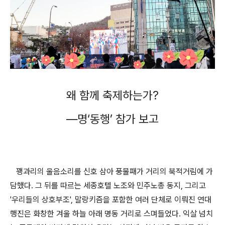
왜 함께 축제하는가
?
―
명
‘
동행
’
참가 보고
꽹과리의 울음소리를 신호 삼아 풍물패가 거리의 북적거림에 가
담했다
.
그 뒤를 따르는 세종호텔 노조와 민주노총 동지
,
그리고
'우리들의 상호부조'
,
말랑키즘
을 포함한 여러 단체로 이뤄진 연대
행진은 화창한 겨울 하늘 아래 명동 거리로 스며들었다
.
익살 넘치