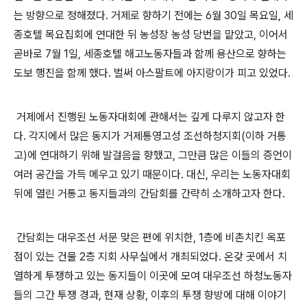
는 방향으로 정해졌다
.
거제로 향하기 전에는
6
월
30
일 목요일
,
세
종호텔 목요집회에 연대한 뒤 농성장 농성 당번을 맡았고
,
이어서
곧바로
7
월
1
일
,
세종호텔 해고노동자들과 함께 용산으로 향하는
도보 행진을 함께 했다
.
벌써 아스팔트에 아지랑이가 피고 있었다
.
거제에서 진행된 노동자대회에 관해서는 깊게 다루지 않고자 한
다
.
각지에서 많은 동지가 거제통영고성 조선하청지회
(
이하 거통
고
)
에 연대하기 위해 발걸음을 향했고
,
그만큼 많은 이들의 증언이
여러 공간을 가득 메우고 있기 때문이다
.
대신
,
우리는 노동자대회
뒤에 열린 거통고 동지들과의 간담회를 간략히 소개하고자 한다
.
간담회는 대우조선 서문 맞은 편에 위치한
, 1
층에 비촌치킨 옥포
점이 있는 건물
2
층 지회 사무실에서 개최되었다
.
온갖 곳에서 치
열하게 투쟁하고 있는 동지들이 이곳에 모여 대우조선 하청노동자
들의 그간 투쟁 경과
,
현재 상황
,
이후의 투쟁 향방에 대해 이야기