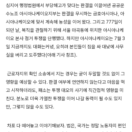
심지어 행정법원에서 부당해고가 맞다는 판결을 이끌어낸 공공운
수노조 아시아나케이오지부는 판결을 무시하는 금호아시아나
,
아
시아나케이오에 맞서 계속해 농성을 이어 왔다
.
그리고
777
일이
되던 날
,
복직을 관철하기 위해 서울 마곡동에 위치한 아시아나케
이오 본사 점거 투쟁을 단행했다
.
하지만 아시아나케이오는
7
월
3
일 지금까지도 대화는커녕
,
오히려 본인들이 짐을 싸 대낮에 사무
실을 버리고 도주했다
(
아래 기사 참조
)
.
근로자지위 확인 소송에서 지는 경우는 굳이 두말할 것도 없이 그
영향을 예상할 수 있다
.
판결 여부에 연연하지 않는다고 마음을 먹
고 시작하더라도
,
패소는 투쟁 대오의 사기에 직간접적 영향을 미
친다
.
분노로 더욱 가열찬 투쟁을 이어 나갈 동력이 될 수도 있지
만
,
그렇지 않을 수도 있다
.
차포 다 떼어놓고 이야기해보자
.
법은
,
국가는 정말 노동자의 편인