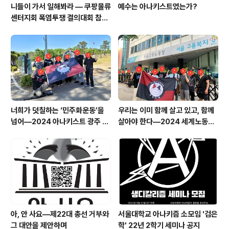
니들이 가서 일해봐라 — 쿠팡물류
예수는 아나키스트였는가?
센터지회 폭염투쟁 결의대회 참가
보고
너희가 덧칠하는 ‘민주화운동’을
우리는 이미 함께 살고 있고, 함께
넘어―2024 아나키스트 광주 기
살아야 한다―2024 세계노동절
행단 보고문
이주노동자 메이데이 집회 참가 보
고문
아, 안 사요―제22대 총선 거부와
서울대학교 아나키즘 소모임 '검은
그 대안을 제안하며
학' 22년 2학기 세미나 공지