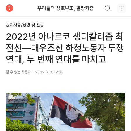
검색하기
우리들의 상호부조, 말랑키즘
티스토리
공지사항/성명 및 활동
2022년 아나르코 생디칼리즘 최
전선―대우조선 하청노동자 투쟁
연대, 두 번째 연대를 마치고
알 수 없는 사용자
2022. 7. 3. 19:33