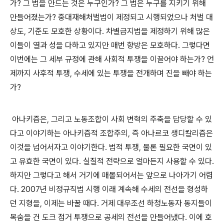
가
?
그 법을 만드는 것은 누구인가
?
그 법은 누구를 지키기 위해
만들어졌는가
?
중대재해처벌법이 제정되고 시행되었으나 처벌 대
상도
,
기준도 모호한 상황이다
.
차별금지법을 제정하기 위해 많은
이들이 열과 성을 다하고 있지만 매번 향방은 모호하다
.
그렇다면
이번에는 그 세부 규정에 관해 사회적 투쟁을 이끌어야 하는가
?
언
제까지 사후적 투쟁
,
수세에 있는 투쟁을 전개하며 진을 빼야 하는
가
?
아나키즘은
,
그리고 노동조합이 사회 변혁의 주축을 담당할 수 있
다고 이야기하는 아나키즘적 조합주의
,
즉 아나르코 생디칼리즘은
이것을 넘어서자고 이야기한다
.
법적 투쟁
,
물론 필요한 국면이 있
고 유효한 국면이 있다
.
실질적 전략으로 얼마든지 사용할 수 있다
.
하지만 그렇다고 해서 거기에 매몰되어서는 앞으로 나아가기 어렵
다
. 2007
년 비정규직법 시행 이래 계속해 수세의 전선을 형성하
던 지형을
,
이제는 바꿀 때다
.
거제 대우조선 하청노동자 동지들이
목숨을 건 도크 점거 투쟁으로 공세의 전선을 만들어냈다
.
이에 호