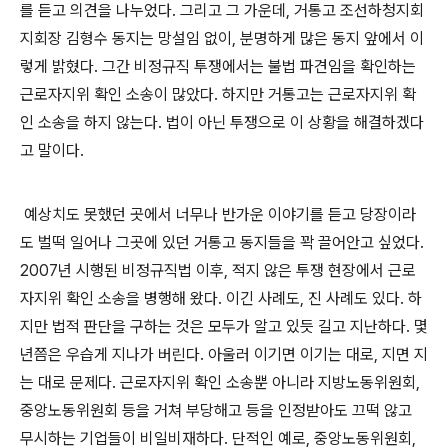
를 듣고 의견을 나누었다
.
그리고 그 가운데
,
거통고 조선하청지회
지회장 김형수 동지는 망설임 없이
,
분명하게 많은 동지 앞에서 이
렇게 밝혔다
.
그간 비정규직 투쟁에서는 불법 파견임을 확인하는
근로자지위 확인 소송이 많았다
.
하지만 거통고는 근로자지위 확
인 소송을 하지 않는다
.
법이 아닌 투쟁으로 이 상황을 해결하겠다
고 말이다
.
예상치도 못했던 곳에서 너무나 반가운 이야기를 듣고 당장이라
도 벌떡 일어나 그곳에 있던 거통고 동지들을 꽉 끌어안고 싶었다
.
2007
년 시행된 비정규직법 이후
,
적지 않은 투쟁 현장에서 근로
자지위 확인 소송을 병행해 왔다
.
이긴 사례도
,
진 사례도 있다
.
하
지만 법적 판단을 구하는 것은 모두가 알고 있듯 길고 지난하다
.
몇
년쯤은 우습게 지나가 버린다
.
아울러 이기면 이기는 대로
,
지면 지
는 대로 문제다
.
근로자지위 확인 소송뿐 아니라 지방노동위원회
,
중앙노동위원회 등을 거쳐 부당해고 등을 인정받아도 끄떡 않고
무시하는 기업들이 비일비재하다
.
단적인 예로
,
중앙노동위원회
,