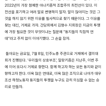
2022
년의 가장 첨예한 아나키즘적 조합주의 최전선이 있다
.
이
전선을 포기하고 여러 말로 변명하지 말자
.
말이 많아지는 것은 그
것을 하지 않기 위한 이유를 필사적으로 찾기 때문이다
.
그 이유를
찾는 대신
,
거제로 가자
.
간담회에서 김형수 지회장은 지금의 투쟁
에 가장 필요한 것이 무엇이냐는 질문에
“
동지들의 직접적 연
대
”
라고 주저 없이 이야기했다
.
그 손을 잡자
.
돌아오는 금요일
, 7
월
8
일
,
민주노총 주관으로 거제에서 결의대
회가 진행된다
. ‘
우리들의 상호부조
’,
말랑키즘은 지난주
,
이번 주
에 이어 또다시 거제로 향한다
.
함께 하고자 하는 모든 동지와 같이
향하고자 한다
.
더욱 많은 연대로
,
더욱 많은 조직으로 나아가 대우
조선 하청노동자 동지들의 투쟁을 누구도 감히 의심할 수 없는 승
리로 만들자
.