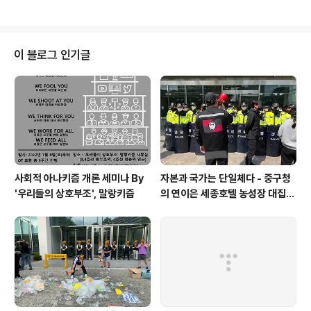
려가는 길이 낯설..
의 모습을 띠게 되었으니, 그 영향은 무시할 수 있는 수준의
것이 아닐 것입니다. 그 제2차 세계대전을 만든 것은 두말
할 것 없이 그 이전의 사건들입니다. 물론 세계 각지의 모든
상황이 뒤엉켜 거대한 흐름을 만들어냈습니다만, 그럼에도
이 블로그 인기글
그 흐름을 주도하던 이른바 제국주의 세력들의 영향력을
우리는 간과할 수 없습니다. 이 제국주의는 또 산업혁명이
라는 생산력 증가를 바탕으로 한 자본주의와 뗄 수 없는 관
계를 맺고 있고, 이 자본주의가 결국 노동으로부터의 소외
를 만들어내 절대다수의 노동자를..
사회적 아나키즘 개론 세미나 By
자본과 국가는 단일체다 - 중구청
'우리들의 상호부조', 말랑키즘
의 연이은 세종호텔 농성장 대집행
을 규탄하며