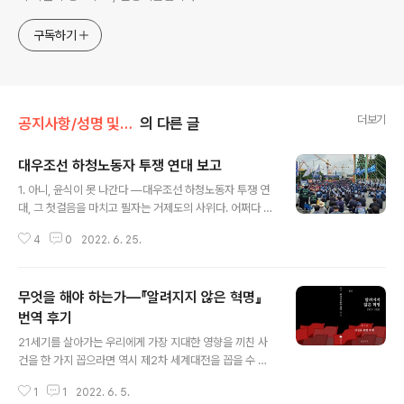
구독하기
더보기
공지사항/성명 및 활동
의 다른 글
대우조선 하청노동자 투쟁 연대 보고
글 내용
1. 아니, 윤식이 못 나간다 ―대우조선 하청노동자 투쟁 연
대, 그 첫걸음을 마치고 필자는 거제도의 사위다. 어쩌다 보
니 그렇게 됐다. 아니, 세상 모든 일에는 이유가 있다니 그
4
0
2022. 6. 25.
이유를 찾아보자면 20대 내내 버릇처럼 ‘소나기 퍼붓는 옥
포의 조선소에서, 눈보라 날리는 서울 철로 위로’라는 노랫
말을 흥얼거린 탓이 아닌가 싶다. 물론 옆지기와 연애를 시
무엇을 해야 하는가―『알려지지 않은 혁명』
작하던 때부터 그의 고향이 거제도라는 것을 알 수는 없었
지만, 그렇게 됐다. 옥포가 거제도에 있는지, 거제도가 어디
번역 후기
글 내용
께 있는 섬인지조차 제대로 모르던 무식한 서울 촌놈 주제
21세기를 살아가는 우리에게 가장 지대한 영향을 끼친 사
에 옥포 들어가는 노래를 흥얼거렸으니 당연한 귀결인지도
건을 한 가지 꼽으라면 역시 제2차 세계대전을 꼽을 수 있
모른다. 그래서 ‘우리들의 상호부조’, 말랑키즘, 서울대학교
을 것입니다. 지금 우리가 살아가고 있는 이 한국 땅 역시
아나키즘 소모임 ‘검은 학’ 동지들과 거제로 차를 운전해 내
1
1
2022. 6. 5.
참혹했던 그 세계대전의 틈바구니에서 각축의 결과, 지금