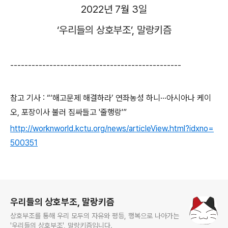
2022
년
7
월
3
일
‘
우리들의 상호부조
’,
말랑키즘
------------------------------------------------
참고 기사
: “‘
해고문제 해결하라
’
연좌농성 하니
···
아시아나 케이
오
,
포장이사 불러 짐싸들고
'
줄행랑
'”
http://worknworld.kctu.org/news/articleView.html?idxno=
500351
로그 정보
우리들의 상호부조, 말랑키즘
상호부조를 통해 우리 모두의 자유와 평등, 행복으로 나아가는
'우리들의 상호부조', 말랑키즘입니다.