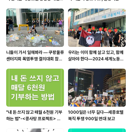
을 규탄하며
니들이 가서 일해봐라 — 쿠팡물류
우리는 이미 함께 살고 있고, 함께
센터지회 폭염투쟁 결의대회 참가
살아야 한다―2024 세계노동절
보고
이주노동자 메이데이 집회 참가 보
고문
"내 돈 쓰지 않고 매월 6천원 기부
1000일은 너무 길다―세종호텔
하는 법"-<콩사탕 프로젝트> 안
복직 투쟁 900일 연대 보고
내