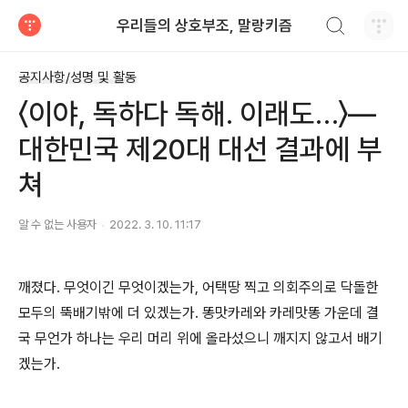
검색하기
우리들의 상호부조, 말랑키즘
티스토리
공지사항/성명 및 활동
〈이야, 독하다 독해. 이래도…〉―
대한민국 제20대 대선 결과에 부
쳐
알 수 없는 사용자
2022. 3. 10. 11:17
깨졌다
.
무엇이긴 무엇이겠는가
,
어택땅 찍고 의회주의로 닥돌한
모두의 뚝배기밖에 더 있겠는가
.
똥맛카레와 카레맛똥 가운데 결
국 무언가 하나는 우리 머리 위에 올라섰으니 깨지지 않고서 배기
겠는가
.