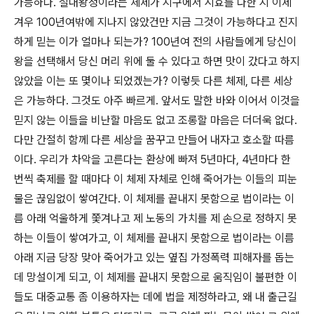
가능하다
.
절대왕정이라는 체제가 지구에서 시효를 다한 지 이제
겨우
100
년여밖에 지나지 않았건만 지금 그것이 가능하다고 진지
하게 믿는 이가 얼마나 되는가
? 100
년여 전의 사람들에게 당신이
왕을 선택해서 당신 머리 위에 둘 수 있다고 하면 맛이 갔다고 하지
않았을 이는 또 몇이나 되었겠는가
?
이렇듯 다른 체제
,
다른 세상
은 가능하다
.
그것도 아주 빠르게
.
앞서도 말한 바와 이어서 이것을
믿지 않는 이들을 비난할 마음도 없고 조롱할 마음은 더더욱 없다
.
다만 간절히 함께 다른 세상을 꿈꾸고 만들어 내자고 호소할 따름
이다
.
우리가 차악을 고른다는 환상에 빠져
5
년마다
, 4
년마다 한
번씩 축제를 할 때마다 이 체제 자체로 인해 죽어가는 이들의 피눈
물은 끊임없이 쌓여간다
.
이 체제를 끝내지 못함으로 법이라는 이
름 아래 억울하게 쫓겨나고 제 노동의 가치를 제 손으로 정하지 못
하는 이들이 쌓여가고
,
이 체제를 끝내지 못함으로 법이라는 이름
아래 지금 당장 맞아 죽어가고 있는 옆집 가정폭력 피해자를 돕는
데 망설이게 되고
,
이 체제를 끝내지 못함으로 움직임이 불편한 이
들도 대중교통 좀 이용하자는 데에 법을 제정하라고
,
왜 내 출근길