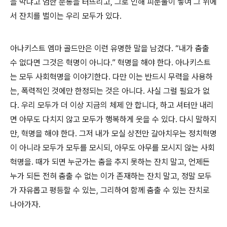
을 막냐고 엄한 분통을 터뜨리고
,
그로 인해 피눈물이 쌓여 그 위에
서 잔치를 벌이는 우리 모두가 있다
.
아나키스트 엠마 골드만은 이런 유명한 말을 남겼다
. “
내가 춤출
수 없다면 그것은 혁명이 아니다
.”
혁명을 해야 한다
.
아나키스트
는 모두 사회혁명을 이야기한다
.
다만 이는 반드시 무력을 사용하
는
,
폭력적인 것에만 한정되는 것은 아니다
.
사실 그럴 필요가 없
다
.
우리 모두가 더 이상 지금의 체제 안 합니다
,
하고 셔터만 내리
면 아무도 다치지 않고 모두가 행복하게 웃을 수 있다
.
다시 말하지
만
,
혁명을 해야 한다
.
그저 내가 모실 상전만 갈아치우는 정치혁명
이 아니라 모두가 모두를 모시되
,
아무도 아무를 모시지 않는 사회
혁명을
.
때가 되면 누군가는 춤을 추지 못하는 잔치 말고
,
언제든
누가 되든 전혀 춤출 수 없는 이가 존재하는 잔치 말고
,
정말 모두
가 자유롭고 평등할 수 있는
,
그리하여 함께 춤출 수 있는 잔치로
나아가자
.