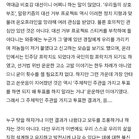
역대급 비호감 대선이니 어쩌니 하는 말이 많았다
. ‘
우리들의 상호
부조
’,
말랑키즘의 대선 거부 프로젝트 역시 이러한 정치 지형과 맞
물려 온오프라인을 망라해 여러 관심을 받았다
.
물론 호의적인 관
심만 있던 것은 아니다
.
대선 거부 프로젝트 스티커를 부착하며 돌
아다니는 와중에는 누군가 그 옆에 있던 경찰에게 우리를 가리키
며 저놈들이 저거 붙였다고 신고하는 모습을 보기도 했으며
,
온라
인에서는 민주당 프락치도 되었다가 국민의힘 프락치가 되기도 하
였고
,
선거법 위반 운운한 고소 고발 이야기는 한두 차례가 아니었
으니 굳이 횟수를 셀 필요조차 없다
.
하지만 그런 가운데 가장 안타
깝고 쓴웃음이 지어졌던 것은 역시
‘
주체적인 주관을 가지고 투표
를 하면 되지 왜 투표를 하지 말라는 거냐
’
운운하던 이야기였다
.
그래서 그 주체적인 주관을 가지고 투표한 결과가
,
음
…
.
누구 탓을 하자거나 이런 결과가 나왔다고 모두를 조롱하거나 하
자는 것이 아니다
.
다만 우리가 이번에도 우리 스스로 우리의 삶을
직접 설계하고 유지하고 발전시켜 나갈 수 있다는 데에 대한 불신