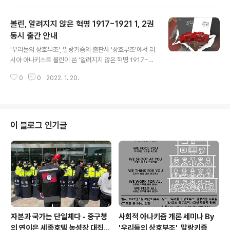
은 작년 12월, 코로나를 핑계로 경영 악화가 우려된다며 식
음사업부를 폐지, 12명의 노동자를 부당해고했다. 아는 이
볼린, 알려지지 않은 혁명 1917~1921 1, 2권
들은 이미 익히 알고 있겠지만, 세종 자본의 이러한 막 돼먹
은 짓거리는 비단 어제오늘의 일이 아니다. 벌써 10년째 세
동시 출간 안내
글 내용
종 자본은 민주노조를 와해하기 위해 갖가지 방법으로 조
'우리들의 상호부조', 말랑키즘의 출판사 '상호부조'에서 러
합원을 괴롭히고, 해고해 왔으며, 세종호텔지부 조합원들
시아 아나키스트 볼린이 쓴 '알려지지 않은 혁명 1917~19
은 이에 맞서 끈질긴 투쟁을 전개하고 있다. 특히 그 주범
21' 1, 2권을 번역, 출판하였습니다. 러시아혁명을 직접 겪
주명건의 악명은 세종호텔뿐 아니라 세종대학교 이사장 시
0
0
2022. 1. 20.
은 저자가 아나키스트의 시각에서 바라본 러시아혁명은 어
절의 그것까지 합해 셀 수없..
떤 것이었는지, 아나키스트는 러시아혁명에 관해 어떻게
접근할 수 있고 또 무엇을 배울 수 있는지에 대한 귀한 자료
가 되리라 생각합니다. 알려지지 않은 혁명 1917~1921은
총 3권으로 이루어진 서적으로, 3권은 2022년 봄 추가로
이 블로그 인기글
출판될 예정입니다. 아울러 '상호부조'의 모든 출판 서적은
교보문고를 통해 인터넷으로 구매가 가능하오니 아래 링크
를 통해 구매하여 주시기 바랍니다. '알려지지 않은 혁명 1
권 : 혁명의 탄생, 성장, 그리고 승리' 구매 링크 : http:/..
자본과 국가는 단일체다 - 중구청
사회적 아나키즘 개론 세미나 By
의 연이은 세종호텔 농성장 대집행
'우리들의 상호부조', 말랑키즘