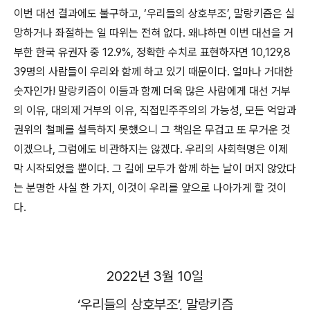
이번 대선 결과에도 불구하고
, ‘
우리들의 상호부조
’,
말랑키즘은 실
망하거나 좌절하는 일 따위는 전혀 없다
.
왜냐하면 이번 대선을 거
부한 한국 유권자 중
12.9%,
정확한 수치로 표현하자면
10,129,8
39
명의 사람들이 우리와 함께 하고 있기 때문이다
.
얼마나 거대한
숫자인가
!
말랑키즘이 이들과 함께 더욱 많은 사람에게 대선 거부
의 이유
,
대의제 거부의 이유
,
직접민주주의의 가능성
,
모든 억압과
권위의 철폐를 설득하지 못했으니 그 책임은 무겁고 또 무거운 것
이겠으나
,
그럼에도 비관하지는 않겠다
.
우리의 사회혁명은 이제
막 시작되었을 뿐이다
.
그 길에 모두가 함께 하는 날이 머지 않았다
는 분명한 사실 한 가지
,
이것이 우리를 앞으로 나아가게 할 것이
다
.
2022
년
3
월
10
일
‘
우리들의 상호부조
’,
말랑키즘