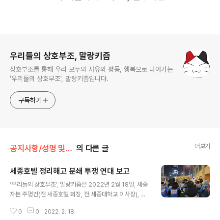
로그 정보
우리들의 상호부조, 말랑키즘
상호부조를 통해 우리 모두의 자유와 평등, 행복으로 나아가는
'우리들의 상호부조', 말랑키즘입니다.
구독하기
더보기
공지사항/성명 및 활동
의 다른 글
세종호텔 정리해고 분쇄 투쟁 연대 보고
글 내용
‘우리들의 상호부조’, 말랑키즘은 2022년 2월 18일, 세종
자본 주명건(전 세종호텔 회장, 전 세종대학교 이사장), 그
아들 주대성(용품센터 KTSC)에 맞서 투쟁하는 관광레저
0
0
2022. 2. 18.
산업노동조합 세종호텔지부의 투쟁에 연대했다. 세종호텔