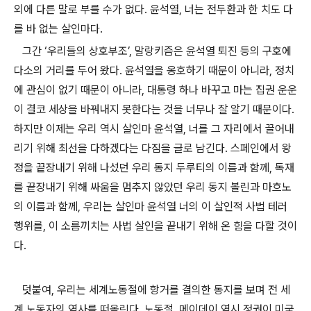
외에 다른 말로 부를 수가 없다
.
윤석열
,
너는 전두환과 한 치도 다
를 바 없는 살인마다
.
그간
‘
우리들의 상호부조
’,
말랑키즘은 윤석열 퇴진 등의 구호에
다소의 거리를 두어 왔다
.
윤석열을 옹호하기 때문이 아니라
,
정치
에 관심이 없기 때문이 아니라
,
대통령 하나 바꾸고 마는 집권 운운
이 결코 세상을 바꿔내지 못한다는 것을 너무나 잘 알기 때문이다
.
하지만 이제는 우리 역시 살인마 윤석열
,
너를 그 자리에서 끌어내
리기 위해 최선을 다하겠다는 다짐을 글로 남긴다
.
스페인에서 왕
정을 끝장내기 위해 나섰던 우리 동지 두루티의 이름과 함께
,
독재
를 끝장내기 위해 싸움을 멈추지 않았던 우리 동지 볼린과 마흐노
의 이름과 함께
,
우리는 살인마 윤석열 너의 이 살인적 사법 테러
행위를
,
이 소름끼치는 사법 살인을 끝내기 위해 온 힘을 다할 것이
다
.
덧붙여
,
우리는 세계노동절에 항거를 결의한 동지를 보며 전 세
계 노동자의 역사를 떠올린다
.
노동절
,
메이데이 역시 정권이 미국