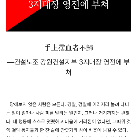
手上霑血者不歸
―
건설노조 강원건설지부
3
지대장 영전에 부
쳐
당해보지 않은 사람은 모른다
.
경찰
,
검찰에 이리저리 불려 다니
는 일이 얼마나 사람 피를 말리는 일인지
.
그러나 거기까지는 괜찮
다
.
내 행동에 스스로 떳떳하고 마음에 거리낌이 없다면
,
그따위 것
쯤 곁의 동지들과 한 잔 술에 안줏거리 삼아 비웃어 넘길 수 있다
.