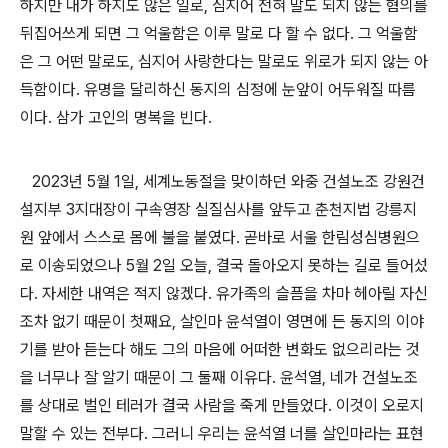
하지만 내가 하지도 않은 일로
,
심지어 전혀 말도 되지 않는 혐의를
뒤집어쓰게 되면 그 억울함은 이루 말로 다 할 수 없다
.
그 억울함
은 그 어떤 말로도
,
심지어 사랑한다는 말로도 위로가 되지 않는 아
득함이다
.
유명을 달리하신 동지의 심정에 눈앞이 어두워질 따름
이다
.
삼가 고인의 명복을 빈다
.
2023
년
5
월
1
일
,
세계노동절을 맞이하던 와중 건설노조 강원건
설지부
3
지대장이 구속영장 실질심사를 앞두고 춘천지법 강릉지
원 앞에서 스스로 몸에 불을 붙였다
.
곧바로 서울 한림성심병원으
로 이송되었으나
5
월
2
일 오늘
,
결국 돌아오지 못하는 길로 들어섰
다
.
자세한 내역은 적지 않겠다
.
유가족의 슬픔을 차마 헤아릴 자신
조차 없기 때문이 첫째요
,
살인마 윤석열이 영면에 든 동지의 이야
기를 받아 듣는다 해도 그의 마음에 어떠한 변화도 없으리라는 것
을 너무나 잘 알기 때문이 그 둘째 이유다
.
윤석열
,
네가 건설노조
를 상대로 벌인 테러가 결국 사람을 죽게 만들었다
.
이것이 오로지
말할 수 있는 전부다
.
그러니 우리는 윤석열 너를 살인마라는 표현