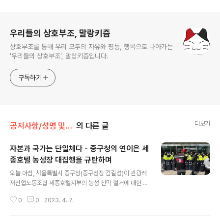
로그 정보
우리들의 상호부조, 말랑키즘
상호부조를 통해 우리 모두의 자유와 평등, 행복으로 나아가는
'우리들의 상호부조', 말랑키즘입니다.
구독하기
더보기
공지사항/성명 및 활동
의 다른 글
자본과 국가는 단일체다 - 중구청의 연이은 세
종호텔 농성장 대집행을 규탄하며
글 내용
오늘 아침, 서울특별시 중구청(중구청장 김길성)이 관광레
저산업노동조합 세종호텔지부의 농성 천막 철거에 대한 행
정대집행을 감행했다. 이 문구에서 기시감을 느꼈다면, 유
0
0
2023. 4. 7.
감스럽게도 그것은 기시감이 아니다. 4월 4일 한차례 있었
던 대집행 이후 중구청은 다시 한번 해고노동자의 천막 철