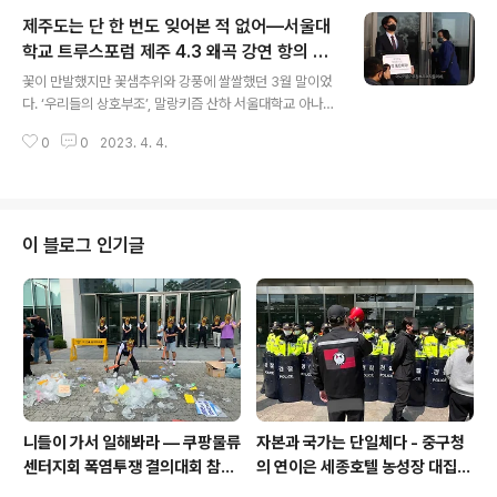
거를 대집행했다. 천막이 헐린 지 3일만에, 노동자들의 꺾
제주도는 단 한 번도 잊어본 적 없어―서울대
이지 않는 의지로 다시 천막을 친 지(시각장애인을 포함한
보행자의 통행 불편을 최소화하고자 이전보다 더 작은 규
학교 트루스포럼 제주 4.3 왜곡 강연 항의 집
글 내용
모로 설치했다.) 3일 만에 벌어진 일이다. 오전 8시 40분
회 보고
꽃이 만발했지만 꽃샘추위와 강풍에 쌀쌀했던 3월 말이었
경, 중구청 인원들 3~40여 명과 백여 명에 달하는 경찰들
다. ‘우리들의 상호부조’, 말랑키즘 산하 서울대학교 아나키
이 천막을 에워싸더니 천막 철거를 강제 집행했다. 강제 철
즘 소모임 ‘검은 학’은 서울대에서 예정된 제주 4.3 사건 왜
거 대집행 이후 3일 만에 다시 철거 대집행이라니. 듣도 보
0
0
2023. 4. 4.
곡 강연 항의 집회에 참석하였다. 강연을 주최한 서울대학
도 못한 이 사건의 실체는 행정..
교 트루스포럼도, 이들이 연 강연도 참으로 기묘하기 그지
없었다. 트루스포럼이라는 단체는 스스로 기독교 보수주의
학생단체를 표방하고 있다. 헌데 기독교에서 모시는 예수
야말로 빵과 고기를 '무상배급'하고, 환자들에게 '무상의
이 블로그 인기글
료'를 베풀고, 부자가 천국에 가는 것이 낙타가 바늘구멍을
통과하는 것보다 어렵다며 '반자본정서'를 설파하고 다닌
진성 좌파라는 사실은 차치하더라도, 회장부터가 지금은
사라진 서울대학교 법과대학의 학생 신분인 곳이다. 지금
까지 해온 행동 역시 기묘하기 그지없어서..
니들이 가서 일해봐라 — 쿠팡물류
자본과 국가는 단일체다 - 중구청
센터지회 폭염투쟁 결의대회 참가
의 연이은 세종호텔 농성장 대집행
보고
을 규탄하며