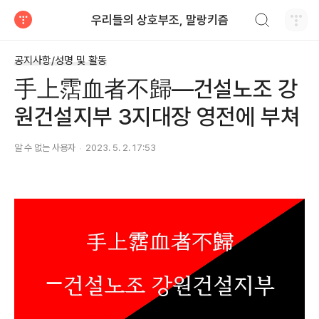
검색하기
우리들의 상호부조, 말랑키즘
티스토리
공지사항/성명 및 활동
手上霑血者不歸―건설노조 강
원건설지부 3지대장 영전에 부쳐
알 수 없는 사용자
2023. 5. 2. 17:53