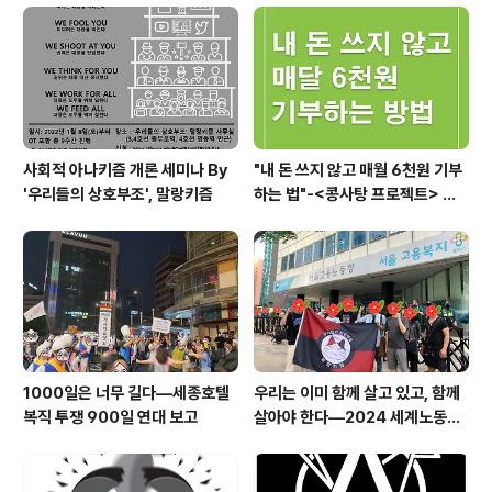
사회적 아나키즘 개론 세미나 By
"내 돈 쓰지 않고 매월 6천원 기부
'우리들의 상호부조', 말랑키즘
하는 법"-<콩사탕 프로젝트> 안
내
1000일은 너무 길다―세종호텔
우리는 이미 함께 살고 있고, 함께
복직 투쟁 900일 연대 보고
살아야 한다―2024 세계노동절
이주노동자 메이데이 집회 참가 보
고문