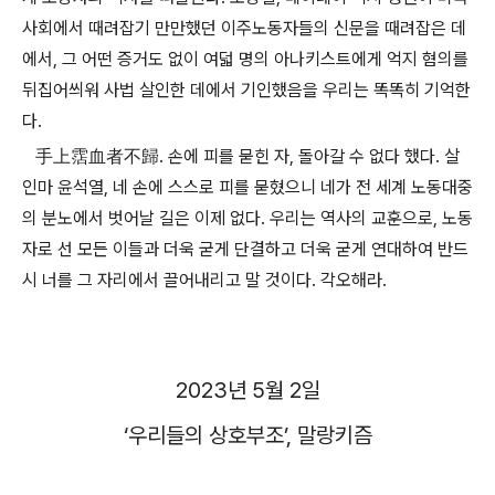
사회에서 때려잡기 만만했던 이주노동자들의 신문을 때려잡은 데
에서
,
그 어떤 증거도 없이 여덟 명의 아나키스트에게 억지 혐의를
뒤집어씌워 사법 살인한 데에서 기인했음을 우리는 똑똑히 기억한
다
.
手上霑血者不歸
.
손에 피를 묻힌 자
,
돌아갈 수 없다 했다
.
살
인마 윤석열
,
네 손에 스스로 피를 묻혔으니 네가 전 세계 노동대중
의 분노에서 벗어날 길은 이제 없다
.
우리는 역사의 교훈으로
,
노동
자로 선 모든 이들과 더욱 굳게 단결하고 더욱 굳게 연대하여 반드
시 너를 그 자리에서 끌어내리고 말 것이다
.
각오해라
.
2023
년
5
월
2
일
‘
우리들의 상호부조
’,
말랑키즘