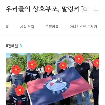
본문 바로가기
우리들의 상호부조, 말랑키즘
홈
사업 달력
오픈카톡
아나키스트 도서관
전태일
3