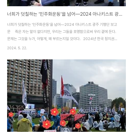
너희가 덧칠하는 ‘민주화운동’을 넘어―2024 아나키스트 광주 기행단 보고문
너희가 덧칠하는 ‘민주화운동’을 넘어―2024 아나키스트 광주 기행단 보고
문 죽은 자는 말이 없다지만, 우리는 그들을 호명함으로써 우리 곁에 둔다.
문제는 그것을 누가, 어떻게, 왜 부르는지일 것이다. 2024년 한국 정치권의
광주에 대한 트렌드는 ‘덮어쓰기’라는 생각을 지울 수 없다. ‘젊은’ 보수 정치인
2024. 5. 22.
들이 발언하고 행동하는 광주에 대한 것들이 5.18 기간 동안 언론을 가득 채웠
다. 개혁신당 이준석 대표는 ‘영남에서 기른 국화 1천 송이’를 가져가 1천 번 헌
화하는 묘기를 보여주었고, 서울 도봉 갑 선거구에서 새로 국회의원이 된 국민
의힘 김재섭 당선인은 4호선 쌍문역 인근에 ‘5.18정신이 민주주의의 초석입니
다’라는 현수막을 게재하기도 했다. 젊은 정치인들뿐만 아니라 여야 각층에서
나란히..