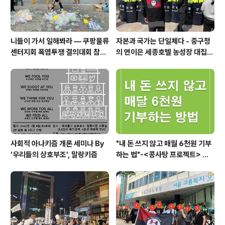
니들이 가서 일해봐라 — 쿠팡물류
자본과 국가는 단일체다 - 중구청
센터지회 폭염투쟁 결의대회 참가
의 연이은 세종호텔 농성장 대집행
보고
을 규탄하며
사회적 아나키즘 개론 세미나 By
"내 돈 쓰지 않고 매월 6천원 기부
'우리들의 상호부조', 말랑키즘
하는 법"-<콩사탕 프로젝트> 안
내