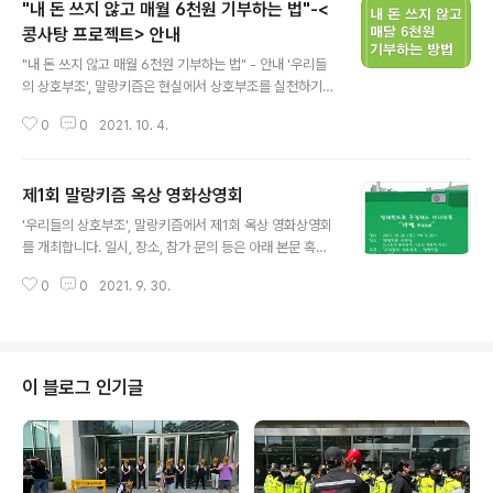
"내 돈 쓰지 않고 매월 6천원 기부하는 법"-<
콩사탕 프로젝트> 안내
글 내용
"내 돈 쓰지 않고 매월 6천원 기부하는 법" - 안내 '우리들
의 상호부조', 말랑키즘은 현실에서 상호부조를 실천하기
위한 첫 번째 프로젝트, 를 진행합니다. 란 일정 기간 동안,
0
0
2021. 10. 4.
1인당 하루 최소 200원의 네이버 해피빈을 모아 저금통에
저금한 뒤 투표를 거쳐 경제적 지원이 필요한 이웃에게 지
원을 하고자 하는 프로젝트입니다. 경제적 자립 없이는 자
제1회 말랑키즘 옥상 영화상영회
유로울 수도 없고, 평등할 수도 없기에 우리는 우리가 할 수
글 내용
있는 여러 방법 중 하나로 모두가 행복할 수 있는 사회를 만
'우리들의 상호부조', 말랑키즘에서 제1회 옥상 영화상영회
들어 나가고자 합니다. 에 여러분의 많은 동참을 부탁드립
를 개최합니다. 일시, 장소, 참가 문의 등은 아래 본문 혹은
니다 :) 네이버 카페 가입 : https://cafe.naver.com/be
포스터를 참고해 주세요! 일시 : 2021년 10월 30일(토)
ancandy 콩 사 탕 - 우리들의 상호부조 : 네이버 카페 해
0
0
2021. 9. 30.
오후 5시 30분 장소 : ‘우리들의 상호부조’, 말랑키즘 사무
피빈 모으기 등을 통해 상호부조하면서 사회를 ..
실 (3,4호선 충무로역, 4호선 명동역 인근) 영화 : 알레한
드로 곤잘레스 이냐리투, “바벨Babel” 주관 : ‘우리들의
상호부조’, 말랑키즘 참가비 : 무료 참가 신청 : https://bit.l
y/3F3MrID 참가 문의 : ‘우리들의 상호부조’ 말랑키즘 오
이 블로그 인기글
픈톡방 https://bit.ly/3F3dROS 🌑 상영회를 마친 뒤 간
단히 먹거리를 나누며 이야기를 나누는 시간을 가지고자
합니다. 각자 먹거리를 준비해 오셔도 괜찮고, 현장에서 함
께 배달 주문하셔도..