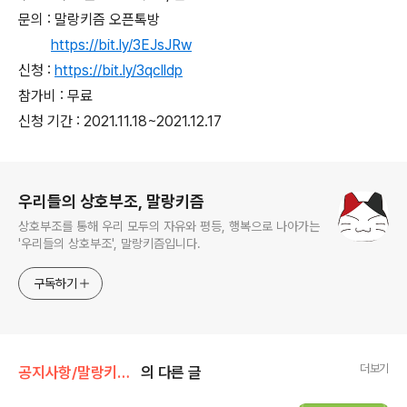
문의 : 말랑키즘 오픈톡방
https://bit.ly/3EJsJRw
신청 :
https://bit.ly/3qclldp
참가비 : 무료
신청 기간 : 2021.11.18~2021.12.17
로그 정보
우리들의 상호부조, 말랑키즘
상호부조를 통해 우리 모두의 자유와 평등, 행복으로 나아가는
'우리들의 상호부조', 말랑키즘입니다.
구독하기
더보기
공지사항/말랑키즘 사업 안내
의 다른 글