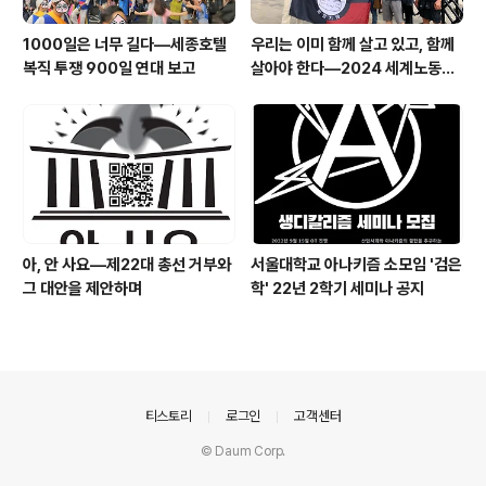
1000일은 너무 길다―세종호텔
우리는 이미 함께 살고 있고, 함께
복직 투쟁 900일 연대 보고
살아야 한다―2024 세계노동절
이주노동자 메이데이 집회 참가 보
고문
아, 안 사요―제22대 총선 거부와
서울대학교 아나키즘 소모임 '검은
그 대안을 제안하며
학' 22년 2학기 세미나 공지
의안내
티스토리
로그인
고객센터
© Daum Corp.