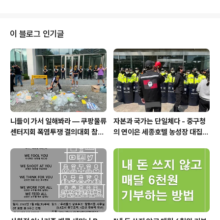
요 해고 철회 투쟁문화제 연대 후 말랑키즘 사무실로 이동
하여 진행됩니다. 많은 참여를 부탁드립니다. ☆사무실이
협소하여 인원에 제한이 있을 수 있으므로 참여를 원하시
는 분들은 사전에 참여 여부를 꼭 알려주시기 바랍니다!☆
이 블로그 인기글
일시 : 2022년 3월 31일(목) 오후 6시 30분~ (세종호텔
정리해고 철회 투쟁문화제 연대 후) 장소 : 세종호텔 투쟁문
화제(4호선 명동역 10번 출구) 이후 말랑키즘 사무실 이동
주관 : '우리들의 상호부조', 말랑키즘 참가문의 : '우리들의
상호부조',..
니들이 가서 일해봐라 — 쿠팡물류
자본과 국가는 단일체다 - 중구청
센터지회 폭염투쟁 결의대회 참가
의 연이은 세종호텔 농성장 대집행
보고
을 규탄하며