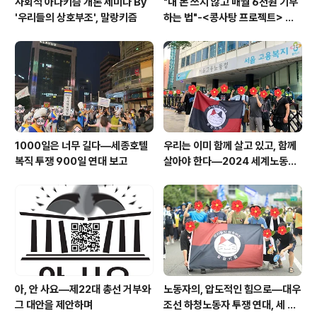
사회적 아나키즘 개론 세미나 By
"내 돈 쓰지 않고 매월 6천원 기부
'우리들의 상호부조', 말랑키즘
하는 법"-<콩사탕 프로젝트> 안
내
1000일은 너무 길다―세종호텔
우리는 이미 함께 살고 있고, 함께
복직 투쟁 900일 연대 보고
살아야 한다―2024 세계노동절
이주노동자 메이데이 집회 참가 보
고문
아, 안 사요―제22대 총선 거부와
노동자의, 압도적인 힘으로―대우
그 대안을 제안하며
조선 하청노동자 투쟁 연대, 세 번