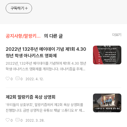
구독하기
더보기
공지사항/말랑키즘 사업 안내
의 다른 글
2022년 132주년 메이데이 기념 제1회 4.30
청년 학생 아나키스트 영화제
글 내용
2022년, 132주년 메이데이를 기념하여 제1회 4.30 청년
학생 아나키스트 영화제를 개최합니다. 아나키즘을 주제로
하는, 아나키즘과 관련된 영화를 살펴 보고 1886년 미국
0
0
2022. 4. 12.
헤이마켓 사건에서부터 시작된 메이데이, 그리고 아나키
즘, 아나키스트는 어떻게 관련되어 있는지 등 토론을 나누
는 시간을 준비했습니다. 아나키즘, 메이데이, 노동 분야에
제2회 말랑키즘 옥상 상영회
관심 있는 청년, 학생이라면 누구나 참여 가능하며 다음날
글 내용
인 5월 1일(일)에는 함께 132주년 메이데이 집회에 참여
'우리들의 상호부조', 말랑키즘에서 제2회 옥상 상영회를
하고자 합니다. 상영작, 일시, 장소 등은 아래를 참조하여
진행합니다. 금번 상영작은 유튜브 채널 '스튜디오 R' 제작
주시기 바랍니다. 상영작 안내(추후 변경될 수 있습니다) 1.
세종호텔 투쟁 관련 영상입니다. 금번 상영회는 말랑키즘
켄 로치 감독, "랜드 앤 프리덤"(1995) 2. 봉준호 감독, "설
0
0
2022. 3. 28.
사무실 인근 해고 철회 투쟁을 진행하는 세종호텔지부 목
국열차"(2013) 2. 이준익 감독, "자산어보"(2019)..