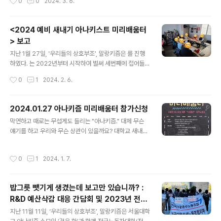
0
0
2024. 3. 6.
기에 아나키즘에 대한 몰이해가 광범위하게 퍼져 있습니
니들을 막을 능력도, 의지도 아무것도 없다. 그러니까, 고작
다. 아나키즘이 사회 자체를 거부한다거나, 폭탄 테러만을
이 정도 기준과 능력으로..
전술로 가진다는 오해 등이 대표적일 것입니다. 대학연합
<2024 예비 새내기 아나키스트 미리배움터
아나키즘 소모임에서는 사회적 아나키즘의 기초를 다루는
> 보고
'사회적 아나키즘 개론 세미나'를 열어 이 같은 오해를 풀고
글 내용
자 합니다. 본 세미나가 진정한 자유와 평등에 대해 토론하
지난 1월 27일, '우리들의 상호부조', 말랑키즘은 를 진행
며, 어떻게 그 길로 갈 수 있을지 고민하고 실천하는 시간이
하였다. 는 2022년부터 시작하여 벌써 세번째에 접어들었
되기를 바랍니다. ---------------------------------
으며, 이제 더 넓은 세상을 만나게 될 새내기들이 아나키즘
작성시간
0
1
2024. 2. 6.
------------..
을 바로 알고 세상을 아나키즘적으로 바라볼 수 있도록 돕
는 말랑키즘의 기획사업이다. 작년 미리배움터와 비슷하게
'아나키즘과 사회혁명', '공정 담론'을 주제로 한 발제를 보
2024.01.27 아나키즘 미리배움터 참가신청
강하여 진행하는 한편, '이주노동자'를 주제로 새롭게 발제
글 내용
막연하고 때로는 무섭게도 들리는 "아나키즘." 대체 무슨
하였다. 발제에서는 한국과 해외 각각에서의 아나키즘의
얘기를 하고 우리와 무슨 상관이 있을까요? 대학교 새내기
역사를 개괄적으로 다루고 아나키즘이 실제로 추구하는 바
여러분과 이러한 이야기를 나누기 위해, 2024년 새학기를
를 이야기했다. 발제에서는 한국 사회를 지배하고 있는 '공
앞두고, '우리들의 상호부조', 말랑키즘은 '아나키즘 미리배
정' 담론의 역사를 살펴보고 정치권에서 말하는 공정이 과
작성시간
0
1
2024. 1. 7.
움터'를 준비했습니다. 그동안 접하기 어려웠고, 그렇기에
연 정말로 공정한지 점검하였다. 발제에서는 한국의 노동
많은 오해를 가질 수밖에 없었던 아나키즘에 대해 바로 알
인구 감소로 피할 수 없게 된 이주..
고, 아나키스트로서 급변하는 시대를 어떻게 살아갈 것인
밥그릇 뺏기게 생겼는데 보고만 있습니까? :
지 고민하는 시간이 되길 바랍니다. ------------------
R&D 예산삭감 대응 간담회 및 2023년 전국
-------------------------------------------- 행
글 내용
노동자대회 참여 보고
사 순서 I. 아나키스트와 사회혁명 아나키즘과 상호부조 ㆍ
지난 11월 11일, ‘우리들의 상호부조’, 말랑키즘은 서울대학
아나키즘적 사회혁명 II. 공정과 "누칼협" "누칼협"이라는