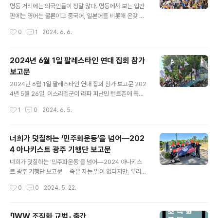
고 있는 노동자들에게 아무 관심이 없는 걸까?'하는 생각
명동 거리에는 외국인들이 정말 많다. 명동에서 보는 입간
이 들곤 했다. 그러나 이날 서울 시민들에게 투쟁하는 노동
판에는 영어는 물론이고 중국어, 일본어를 비롯해 온갖 종
자들의 이야기가 담긴 전단지를 배부하며 이 생각이 기우
류의 언어로 글귀가 적혀있는 걸 볼 수 있다. 명동 거리
작성시간
0
1
2024. 6. 6.
였음을 깨달았다. 많은 시민이 전단지를 받기만 하는 것
를 걷다 보면 우리나라는 한민족 국가라는 환상을 주입받
이 아니라 거기에 담긴 내용을 유심히 읽는 것..
은 머리로는 여기가 정말 한국이, 서울이 맞는지 의심하
게 되기도 한다. 그런 명동 한복판에서 호텔업이 얼마나 망
2024년 6월 1일 팔레스타인 연대 집회 참가
할 수 있을까. 더군다나 세종호텔처럼 크나큰 호텔이 쉽
보고문
게 경영에 어려움을 겪으리라는 것을 우리는 상상할 수 없
글 내용
다. 그러나 주명건은, 세종호텔의 자본은 코로나를 핑계
2024년 6월 1일 팔레스타인 연대 집회 참가 보고문 202
로 대며 노동자들을 해고하고 거리로 내몰았다. 그들의 코
4년 5월 26일, 이스라엘군이 라파 피난민 텐트촌에 폭격
로나로 인한 재정적 어려움이라는 핑계를 신뢰하지는 않는
을 가해 수백명의 민간인 사상자가 발생했다. 비극적인 대
작성시간
1
0
2024. 6. 5.
다. 그러나 그것이 설령 맞다고 가정하더라도, 그것이 900
참사지만 이 일은 하루이틀 있는 일이 아니다. 이스라엘
일동안이나, 그것도 자신들이 핑계로 댔던 코로나 시..
이 팔레스타인 가자 지구를 향해 집단학살을 벌인지 8개월
이 넘어가고 있으며, 이번 ‘전쟁’을 제외하더라도 이스라엘
너희가 덧칠하는 ‘민주화운동’을 넘어―202
군은 지속적으로 가자 지구를 억압했었다. 이런 천인공노
4 아나키스트 광주 기행단 보고문
할 참사를 벌인 이스라엘군과 이를 용인하는 이스라
글 내용
엘 및 각 세계의 정부를 향해 은 6월 1일 토요일 서울퀴어
너희가 덧칠하는 ‘민주화운동’을 넘어―2024 아나키스
문화 축제에 동참하며 16차 집회를 개최했다. 역시 이스라
트 광주 기행단 보고문 죽은 자는 말이 없다지만, 우리는
엘군의 만행에 분개하며 해당 집회에 연대했다. 요즘 세상
그들을 호명함으로써 우리 곁에 둔다. 문제는 그것을 누가,
작성시간
0
0
2024. 5. 22.
을 돌아보면 ‘비인도적인 이슬람’이라느니, ‘폭력적인 하마
어떻게, 왜 부르는지일 것이다. 2024년 한국 정치권의
스에 동조하는 예비 테러리스트’라느니,..
광주에 대한 트렌드는 ‘덮어쓰기’라는 생각을 지울 수 없다.
‘젊은’ 보수 정치인들이 발언하고 행동하는 광주에 대한 것
「IWW 조직화 교범」 출간