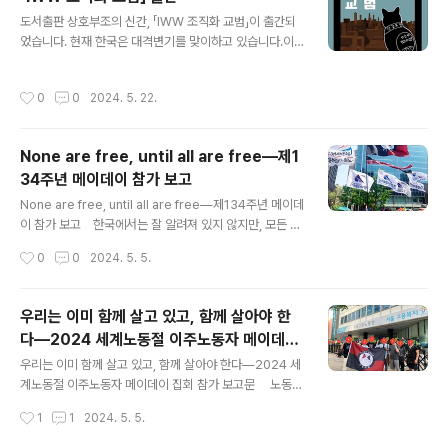
들이 5.18 기간 동안 언론을 가득 채웠다. 개혁신당 이준석
글 내용
도서출판 상호부조의 신간, 「IWW 조직화 교범」이 출간되
대표는 ‘영남에서 기른 국화 1천 송이’를 가져가 1천 번 헌
었습니다. 현재 한국은 대격변기를 맞이하고 있습니다.이
화하는 묘기를 보여주었고, 서울 도봉 갑 선거구에서 새로
주노동자의 유입이 더 이상 선택의 영역이 아닌 사회 유지
국회의원이 된 국민의힘 김재섭 당선인은 4호선 쌍문역 인
의 필수적 요소가 된 상황에서 우리는 어떻게 이주민과 관
근에 ‘5.18정신이 민주주의의 초석입니다’라는 현수막을
작성시간
0
0
2024. 5. 22.
계를 맺고, 또 같은 노동자로서 함께할 수 있을까요? 미국
게재하기도 했다. 젊은 정치인들뿐만 아니라 여야 각층에
은 긍정적인 측면과 부정적인 측면 모두를 포함해 다양한
서 나란히..
구성원이 함께 살아가고 있습니다.그리고 그 가운데 세계
None are free, until all are free―제1
산업노동자연맹(IWW)은 이미 그러한 환경에서 유의미한
34주년 메이데이 참가 보고
노동조합의 성과를 만들어 냈고, 만들어 내고 있습니다.IW
글 내용
W의 조직화 전략은 새로운 시대를 맞이하는 우리에게 다
None are free, until all are free―제134주년 메이데
양한 시사점을 제공할 것입니다. 나아가, IWW는 본문에서
이 참가 보고 한국에서는 잘 알려져 있지 않지만, 모든 아
'어용노조'와 '정부'가 조직화를 특별한 누군가가 하는 특수
나키스트가 동의하는 몇 안 되는 문구 중에는 ACAB라는
작성시간
0
0
2024. 5. 5.
한 작업이라고 여기도록 만들었다고 지적합..
말이 있다. All cops are bastards, 즉 모든 경찰은 개새
끼라는 말이다. ‘우리들의 상호부조’, 말랑키즘 역시 비단
작년 세종호텔의 고소에 의한 국가권력의 수사 등을 예시
우리는 이미 함께 살고 있고, 함께 살아야 한
로 들지 않더라도, 이 말에 전적으로 동의한다. 그나마 경
다―2024 세계노동절 이주노동자 메이데이
찰의 장점 아닌 장점을 꼽으라고 한다면, 그것은 어쩌면 일
글 내용
집회 참가 보고문
관성이 아닐까 싶다. 이번 역시 경찰은 기대를 저버리지 않
우리는 이미 함께 살고 있고, 함께 살아야 한다―2024 세
고 일관되게 개새끼의 모습을 보여주었다. 이미 적지 않은
계노동절 이주노동자 메이데이 집회 참가 보고문 노동절
동지들이 이에 대해 이야기를 접한 듯 하지만, 우리는 다시
을 앞둔 일요일인 2024년 4월 28일, 서울역 광장에는 다
작성시간
1
1
2024. 5. 5.
한번 이곳에 이를 적어둔다. 전국..
양한 언어가 다양한 사람들 사이에서 오가고 있었다. 민주
노총, 이주노조, 이주노동자평등연대, 오산이주노동자센터