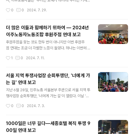
로 여기는 쿠팡이지만, 정작 그 쿠팡을 지탱하는 수많은 물
서, 이주노동자들은 "우리는 노예가 아니다! 우리는 기계
류센터의 노동자들에게는 1등 업체도 아니요, 꿈의 직장
가 아니다! 더 이상 죽이지 말라!"라고 외쳤다. 불
작성시간
0
0
2024. 7. 29.
은 더더욱 아니었다. 노동조합이 생기기 전까지 쿠팡 물류
과 두 달 뒤, 6월 24일에 일어난 아리셀 화재 참사로 23명
센터에는 휴식시설은 커녕 제대로 된 냉난방시설조..
이 숨졌다. 이 가운데 18명이 이주노동자였다. 사고 소
식 자체로도 충격적이었지만, 이후 계속해서 들려오는 소
더 많은 이들과 함께하기 위하여 — 2024년
식은 충격의 연속이었다. 참사 며칠 전에도 공장 내에서 화
이주노동자노동조합 후원주점 연대 보고
재가 있었다는 유가족의 증언이 나온데 이어, 최근 3
글 내용
년 간 4차례의 화재가 있었다는 사실이 들려왔다. '너무 당
후원주점을 찾는 것도 한두 번이 아니지만 이번 후원주
연하게도', 사망한 노동자 대부분이 파견, 하도급 노동자였
점 연대는 조금 더 각별한 느낌이 들었다. 하나는 이번에 후
으며, 노동자들이 받은 안전교육 또한 매우 부실했다는 사
원주점을 연 곳이 이주노동자노동조합(이하 이주노조)이라
작성시간
1
0
2024. 7. 11.
실 또한 밝혀졌다. 정부와 화성시는 희생자들을 추모하고,
는 점, 다른 하나는 '우리들의 상호부조', 말랑키즘의 회원
재발 방지대책을 마련하겠다고 말하지만, 우린..
들 말고도 후원주점이 처음인 사람들도 함께였기 때문
일 것이다.후원주점에서 새삼 알게 되어 놀랐던 사실은 이
서울 지역 투쟁사업장 순회투쟁단, '너에게 가
주노조는 우리의 생각보다 훨씬 더 오랫동안 현장에 나섰
는 길' 연대 보고
다는 사실이다. 지난 2000년, 고용허가제 철폐, 미등록 이
글 내용
주노동자 전면 합법화, 이주노동자 직접 조직화를 위하
지난 6월 28일, 민주노총 서울본부 주관으로 서울 지역 투
여 '이주·취업의 자유 실현과 이주노동자 노동권 완전 쟁취
쟁사업장 순회투쟁단, '너에게 가는 길'이 열렸다. 이날 '우
를 위한 투쟁본부'라는 이름으로 출범한 이주노조는 20년
리들의 상호부조', 말랑키즘은 강북구도시관리공단지회, 세
작성시간
0
0
2024. 7. 3.
이 넘게 보이지 않는 곳에서 이주노동자의 권리를 쟁취하
종호텔지부, 락앤락지회에 연대하였고, 이후 서울시청 앞
기 위해 싸워왔다. 후원주점 한가운데 펼친 스크린에..
에서 열린 오세훈 서울시장과 서울시의회 규탄문화제에
도 참여하였다. 서울 시내를 걷다 보면 투쟁하는 노동자들
1000일은 너무 길다―세종호텔 복직 투쟁 9
을 심심찮게 볼 수 있다. 수많은 행인이 무심한 듯 이들
00일 연대 보고
을 지나쳐간다. 그런 모습을 볼 때면, '저 사람들은 싸우
글 내용