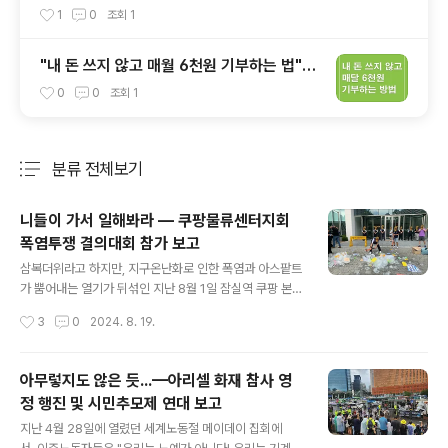
1
0
조회
1
"내 돈 쓰지 않고 매월 6천원 기부하는 법"-<
콩사탕 프로젝트> 안내
0
0
조회
1
분류 전체보기
주요 글 목록
니들이 가서 일해봐라 — 쿠팡물류센터지회
폭염투쟁 결의대회 참가 보고
글 내용
삼복더위라고 하지만, 지구온난화로 인한 폭염과 아스팥트
가 뿜어내는 열기가 뒤섞인 지난 8월 1일 잠실역 쿠팡 본
사 앞은 집회를 제대로 할 수 있을지 걱정될 지경이었다. 사
작성시간
3
0
2024. 8. 19.
람들은 행사를 위해 준비한 통얼음의 냉기를 조금이라
도 받으려 가까이 붙거나, 아니면 냉수에 의존하고 있었
다. 그러나 이날 모인 이유였던 쿠팡의 열악한 폭염대책으
아무렇지도 않은 듯...—아리셀 화재 참사 영
로 인해 고통받는 노동자들의 고생에 비하면 아무것도 아
정 행진 및 시민추모제 연대 보고
닐 것이다. "국내 1위 전자상거래 업체"라고 스스로 자랑하
글 내용
며, '네카라쿠배'의 일원으로 많은 IT인들이 꿈의 직장으
지난 4월 28일에 열렸던 세계노동절 메이데이 집회에