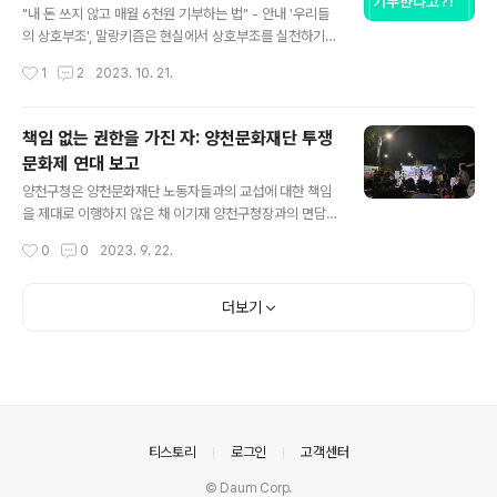
Halloween. 이럴 줄 알았습니다. We knew this woul
"내 돈 쓰지 않고 매월 6천원 기부하는 법" - 안내 '우리들
d happen. 홍대입구가 있는 마포구는 안전사고가 우려된
의 상호부조', 말랑키즘은 현실에서 상호부조를 실천하기
다며, 할로윈에 사람들이 모이는 ..
위한 첫 번째 프로젝트, 를 진행합니다. 란 일정 기간 동안,
작성시간
1
2
2023. 10. 21.
1인당 하루 최소 200원의 네이버 해피빈을 모아 저금통에
저금한 뒤 투표를 거쳐 경제적 지원이 필요한 이웃에게 지
원을 하고자 하는 프로젝트입니다. 경제적 자립 없이는 자
책임 없는 권한을 가진 자: 양천문화재단 투쟁
유로울 수도 없고, 평등할 수도 없기에 우리는 우리가 할 수
문화제 연대 보고
있는 여러 방법 중 하나로 모두가 행복할 수 있는 사회를 만
글 내용
들어 나가고자 합니다. 에 여러분의 많은 동참을 부탁드립
양천구청은 양천문화재단 노동자들과의 교섭에 대한 책임
니다 :) 네이버 카페 가입 : https://cafe.naver.com/be
을 제대로 이행하지 않은 채 이기재 양천구청장과의 면담
ancandy 문의 : '우리들의 상호부조', 말랑키즘 오픈카톡
을 요구하는 노동자들을 무력으로 연행하였다. '우리들의
작성시간
0
0
2023. 9. 22.
https://open.kakao.com/o/..
상호부조', 말랑키즘은 9월 19일 양천구청 앞에서 진행된
양천문화재단 투쟁문화제에 연대하였다. 2022년 설립된
양천문화재단 노동조합은 양천구청에 명절휴가비와 장기
더보기
근속수단을 지급할 것을 요구하였다. 이는 서울시 대부분
의 문화재단에서 지급하고 있는 것이다. 하지만 양천문화
재단은 구청의 지시 없이는 결정할 수 없다고 하였다. 한편
양천구청은 노사간에 해결할 문제라며 책임을 회피하였다.
이렇듯 진짜 사용자인 양천구청의 무책임한 태도에 노동자
들은 구청장 면담을 요구하였으나 구청은 구청 문을 걸어
의안내
티스토리
로그인
고객센터
잠궜고, 경찰은 구청 내에 진입한 노동자들을 불과 15분
만..
© Daum Corp.