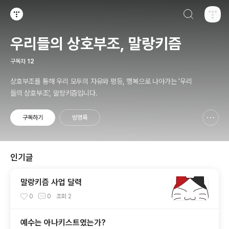
검색하기
티스토리
우리들의 상호부조, 말랑키즘
구독자
12
상호부조를 통해 우리 모두의 자유와 평등, 행복으로 나아가는 '우리
들의 상호부조', 말랑키즘입니다.
구독하기
방명록
신고하기 레이어
열기
인기글
말랑키즘 사업 달력
0
0
조회
2
예수는 아나키스트였는가?