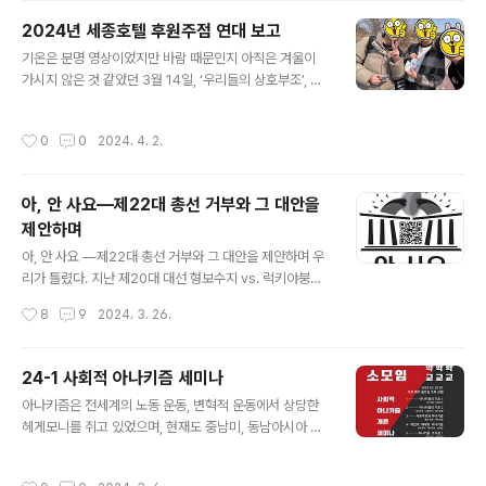
가 공동주최한 에 참여하기 위해 모인 이들이었다. '우리들
2024년 세종호텔 후원주점 연대 보고
의 상호부조', 말랑키즘 또한 노동절 일정의 일환으로 이주
글 내용
기온은 분명 영상이었지만 바람 때문인지 아직은 겨울이
노동자 메이데이 집회에 함께하였다. 왜 이주노동자들은
가시지 않은 것 같았던 3월 14일, ‘우리들의 상호부조’, 말
5월 1일이 아닌 일요일에 모였을까, 아니 모여야 했을까?
랑키즘은 한강 잠두봉 선착장에서 한강을 배경 삼은 세종
그 대답은 이날 집회에서 우다야 라이 이주노조 위원장이
호텔 정리해고 노동자의 후원주점에 연대했다. 식권, 뱃지
외친 말로 대신할 수 있을 것이다. "5월 1일 노동절에는 모
작성시간
0
0
2024. 4. 2.
구매 이외에도 후원주점 준비를 위한 봉사활동에 역시 참
든 노동자가 쉰다지만, 이주노동자들은 대부분 일하기 때
여했다. 가장 먼저 했던 식당 내 탁자에 보를 깔고 수저와
문에 쉬지 못해 오늘 ..
휴지를 비치하는 식의 일은 학교 축제 때 누구나 해보았을
아, 안 사요―제22대 총선 거부와 그 대안을
법한 일이다. 별로 어렵지도, 힘들지도 않은, 그냥 말 그대
제안하며
로의 ‘잡무’이다. 하지만 뒤따른 주방 일은 규모가 남달랐
글 내용
다. 주방은 각 요리를 준비하는 구역으로 나뉘어져 있었고,
아, 안 사요 ―제22대 총선 거부와 그 대안을 제안하며 우
우리는 파스타 면을 삶는 일을 맡았다. 후원주점에 연대하
리가 틀렸다. 지난 제20대 대선 형보수지 vs. 럭키야붕이
기 위해 찾아온 수많은 동지들의 주문을 소화하기 위해서
격돌이야말로 국가주의의, 의회주의의 막장 민낯을 더할
작성시간
8
9
2024. 3. 26.
는 보통의 후라이팬에서 면을 삶..
나위 없이 또렷이 드러내는 끔찍한 선거라고 생각했지만,
그것을 비웃기라도 하듯 이렇게 더한 상황에 놓일 줄은 차
마 몰랐다. 아무리 비현실은 현실을 이길 수 없고, 바닥 밑
24-1 사회적 아나키즘 세미나
에는 지하실이 있다지만, 이건 좀 해도 해도 너무 하지 않은
글 내용
아나키즘은 전세계의 노동 운동, 변혁적 운동에서 상당한
가. 몇몇 정당만의 문제가 아니다. 그냥 총체적 난국이다.
헤게모니를 쥐고 있었으며, 현재도 중남미, 동남아시아 등
여당인 국민의힘은 대통령을 위시해 당내 도처에 널린 문
지에서는 상당한 영향력을 보이는 사상입니다. 그러나 한
제점들을 이 악물고 못 본 척하며 외면하고, 스스로 정한 기
국에서는 아나키즘 운동의 명맥이 수차례 끊겼으며, 그렇
준에 미달하는 후보들을 쳐내고도 무소속 출마하는 꼬락서
작성시간