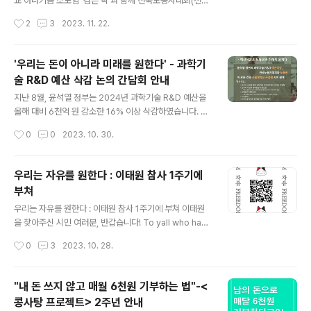
교 아나키즘 소모임 ‘검은 학’과 함께 전국노동자대회(전노
유행어로서의 의미 ㆍ 개인주의 ㆍ 비정규직과 ..
대)에 참여했다. 이는 11월 4일 ‘검은 학’이 서울대학교에
작성시간
2
3
2023. 11. 22.
서 대학원생노동조합과 함께, 지난 8월에 윤석열 정부가
발표한 삭감된 2024년 과학기술계 예산안이 대학원생과
학부생에게 끼칠 악영향을 토의하기 위해 개최한 “R&D예
'우리는 돈이 아니라 미래를 원한다' - 과학기
산 삭감 대응 간담회”의 연속선이었다. 이 삭감될 예산안이
술 R&D 예산 삭감 논의 간담회 안내
아무런 반대 없이 통과될 경우 과학기술계 전반에 악영향
글 내용
을 끼칠 것이라는 사실은 당연하다. 하지만 이번 간담회를
지난 8월, 윤석열 정부는 2024년 과학기술 R&D 예산을
통해 우리는 이 말고도, 새로 자리잡으려는 신진교수, 일자
올해 대비 6천억 원 감소한 16% 이상 삭감하였습니다. 정
리를 찾는 박사 후 연구원들, 그리고 이제 막 대학원에 진학
체는커녕 존재 여부조차 미확인된 'R&D 카르텔'을 때려잡
작성시간
0
0
2023. 10. 30.
하는 학생들이 가장 큰 피해를 볼 것이라는 사실을 확인하
겠다는 이유로 학계 및 현장의 과학기술노동자와 한 마디
였다. 복잡한 이야기이지..
논의도 없이 이뤄진 졸속 행정입니다. 서울대학교 아나키
즘 소모임 '검은 학'은 민주노총 공공운수노조 전국대학원
우리는 자유를 원한다 : 이태원 참사 1주기에
생노동조합지부와 함께 2023년 11월 4일, 윤석열 정부가
부쳐
삭감한 R&D예산이 대학원생에게 끼칠 직간접적인 영향을
글 내용
함께 진단하고, 그에 대한 대응을 고민하고 실천하고자 간
우리는 자유를 원한다 : 이태원 참사 1주기에 부쳐 이태원
담회를 준비했습니다. 그간 열악한 환경에서 과학기술 발
을 찾아주신 시민 여러분, 반갑습니다! To yall who hav
전을 위해 열악한 노동환경에서 근무해 왔음에도 처우 개
e come to Itaewon today, good evening! 우리는
작성시간
0
3
2023. 10. 28.
선조차 적극적으로 요청하지 않던 우리 대학원생이지만,
‘우리들의 상호부조’, 말랑키즘이라는 아나키스트 단체에서
금번 사태의 심각성에 관해 의견을 모으..
활동하고 있는 회원들입니다. We’re members of the
anarchist group “Mutual Aid of Ours: Malangchis
"내 돈 쓰지 않고 매월 6천원 기부하는 법"-<
m.” 할로윈을 맞아 이렇게 많은 분들을 만나게 되어 진심
콩사탕 프로젝트> 2주년 안내
으로 반갑습니다. We’re all very glad to see yall this
글 내용