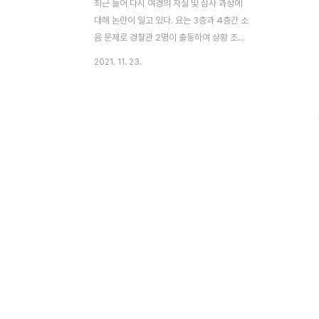
최근 들어 다시 여경의 자질 및 심사 과정에
대해 논란이 일고 있다. 요는 3층과 4층간 소
음 문제로 경찰관 2명이 출동하여 상황 조정
중이었는데 갑자기 4층의 괴한이 흉기를 휘
2021. 11. 23.
두르자 3층에 있던 여경이 같이 있던 신고자
의 부인과 딸을 내버려 두고 1층으로 도망쳤
다는 것이다. 언론들은 이에만 초점을 두고
여경이 문제냐, 아니냐 하면서 진영 싸움을
하고 있다. 정작 3층의 비명소리를 1층에서
신고자와 같이 듣고서도 따라 올라가지 않은
남경은 출입문이 닫혀서 못 따라갔다느니 하
는데 말이다. 안타깝게도 많은 사람들은 범람
하는 기사들 속에서 단편적인 모습만 보고
“남경이었으면 안 그랬을 것이다!”라고 한다.
하지만 실제 상황을 자세히 들여다보면 남경
과 여경의 위치를 바꿨어도 똑같은 결과가 나
왔을 것이다. 문 대..