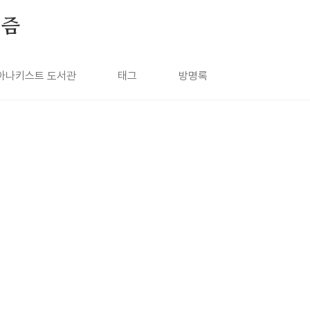
키즘
아나키스트 도서관
태그
방명록