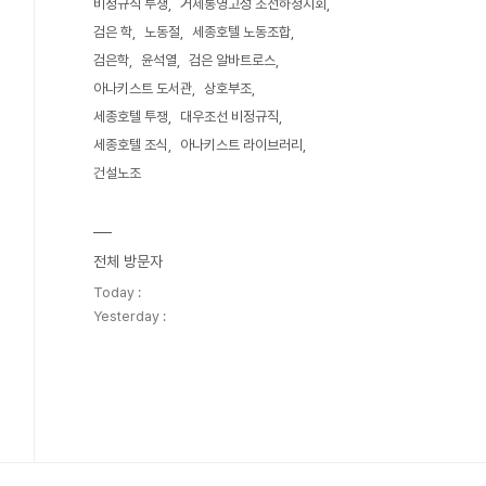
비정규직 투쟁
거제통영고성 조선하청지회
검은 학
노동절
세종호텔 노동조합
검은학
윤석열
검은 알바트로스
아나키스트 도서관
상호부조
세종호텔 투쟁
대우조선 비정규직
세종호텔 조식
아나키스트 라이브러리
건설노조
전체 방문자
Today :
Yesterday :