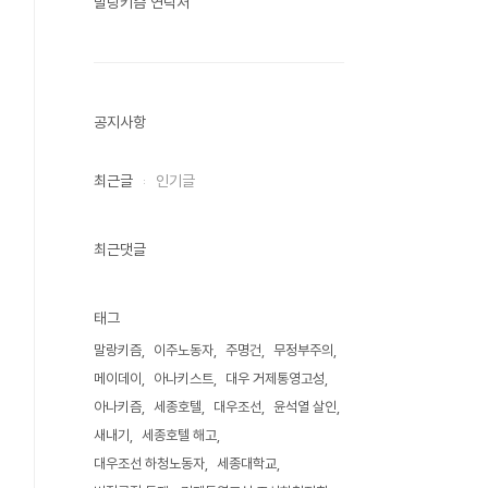
말랑키즘 연락처
공지사항
최근글
인기글
최근댓글
태그
말랑키즘
이주노동자
주명건
무정부주의
메이데이
아나키스트
대우 거제통영고성
아나키즘
세종호텔
대우조선
윤석열 살인
새내기
세종호텔 해고
대우조선 하청노동자
세종대학교