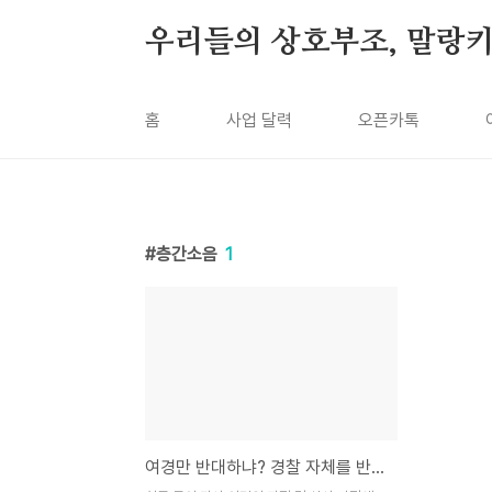
본문 바로가기
우리들의 상호부조, 말랑
홈
사업 달력
오픈카톡
층간소음
1
여경만 반대하냐? 경찰 자체를 반대하자!