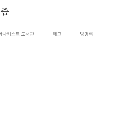
키즘
아나키스트 도서관
태그
방명록