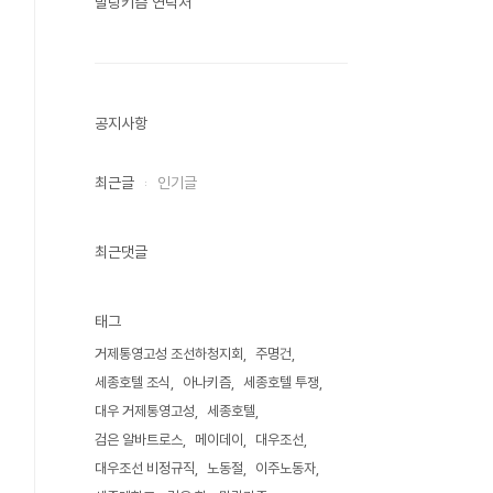
말랑키즘 연락처
공지사항
최근글
인기글
최근댓글
태그
거제통영고성 조선하청지회
주명건
세종호텔 조식
아나키즘
세종호텔 투쟁
대우 거제통영고성
세종호텔
검은 알바트로스
메이데이
대우조선
대우조선 비정규직
노동절
이주노동자