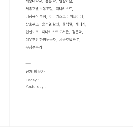
세종대학교
검은 학
말랑키즘
세종호텔 노동조합
아나키스트
비정규직 투쟁
아나키스트 라이브러리
상호부조
윤석열 살인
윤석열
새내기
건설노조
아나키스트 도서관
검은학
대우조선 하청노동자
세종호텔 해고
무정부주의
전체 방문자
Today :
Yesterday :