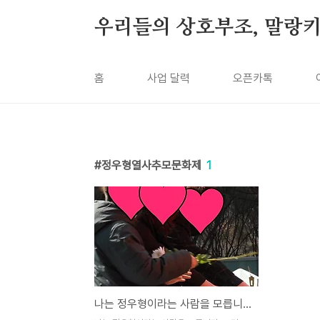
본문 바로가기
우리들의 상호부조, 말랑
홈
사업 달력
오픈카톡
정우형열사추모문화제
1
나는 정우형이라는 사람을 모릅니다, 그러나... ―삼성전자서비스 정우형 열사 추모문화제 및 영결식 연대 보고