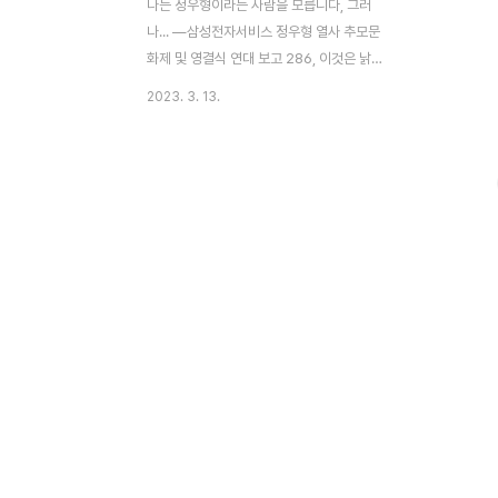
나는 정우형이라는 사람을 모릅니다, 그러
나... ―삼성전자서비스 정우형 열사 추모문
화제 및 영결식 연대 보고 286, 이것은 낡은
컴퓨터의 이름이 아니다. 삼성전자서비스 노
2023. 3. 13.
동조합에 대한 삼성 자본의 탄압에 맞서 싸우
다 스스로 목숨을 끊은 정우형 열사의 명예회
복을 보장하는 합의를 이끌어낼 때까지 걸린
시간이다. 3일장을 95번, 49재를 5번 치르
고도 남을 시간 동안 유가족과 연대 단위들은
삼성측의 노조 탄압에 대한 사죄를 받고자 싸
워왔다. '우리들의 상호부조', 말랑키즘은 거
의 1년이 지나서야 치를 수 있게 된 정우형 열
사의 장례에 부족하게나마 함께하였다. 이 투
쟁에 대해 이야기하려면 정우형 열사와 삼성
전자서비스 비정규직 노동자들의 싸움에 대
해 먼저 이야기할 필요가 있다. 삼성전자 제
품의 수리 등 서비스..