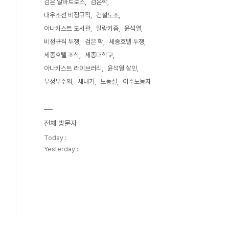
검은 알바트로스
검은학
대우조선 비정규직
건설노조
아나키스트 도서관
말랑키즘
윤석열
비정규직 투쟁
검은 학
세종호텔 투쟁
세종호텔 조식
세종대학교
아나키스트 라이브러리
윤석열 살인
무정부주의
새내기
노동절
이주노동자
전체 방문자
Today :
Yesterday :