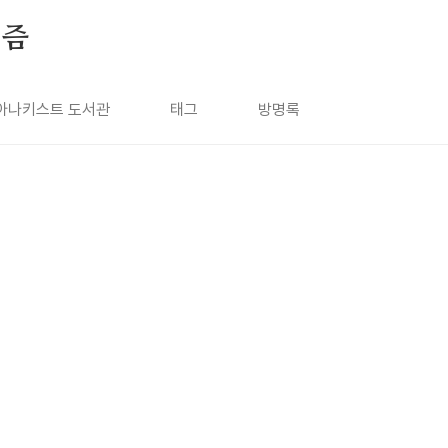
키즘
아나키스트 도서관
태그
방명록