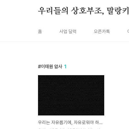
본문 바로가기
우리들의 상호부조, 말랑
홈
사업 달력
오픈카톡
이태원 압사
1
우리는 자유롭기에, 자유로워야 하기에―이태원 참사를 애도하며