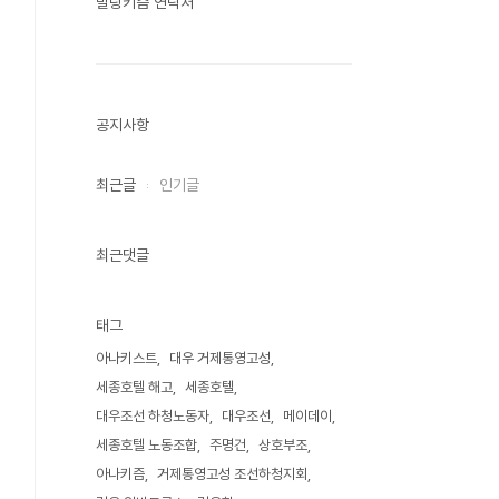
말랑키즘 연락처
공지사항
최근글
인기글
최근댓글
태그
아나키스트
대우 거제통영고성
세종호텔 해고
세종호텔
대우조선 하청노동자
대우조선
메이데이
세종호텔 노동조합
주명건
상호부조
아나키즘
거제통영고성 조선하청지회