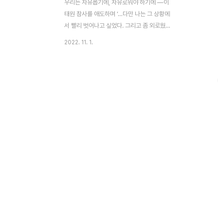
우리는 자유롭기에, 자유로워야 하기에 ―이
태원 참사를 애도하며 ‘…다만 나는 그 상황에
서 빨리 벗어나고 싶었다. 그리고 좀 외로웠
다. 아무도 내가 죽어가고 있다는 걸 모른다
2022. 11. 1.
는 고립감. 그리고 그걸 누구에게도 전하지
못하는 갑갑함이 밀려왔다. 수면 위로 아른아
른 조용하게 빛나는 여름 햇빛이 보였다. 손
내밀면 닿을 것 같은 거리에서 유혹하듯 화사
하게 출렁이던 차안의 얇고 환한 막. 나는 그
빛을 잡고 싶었다. 하지만 손에 걸리는 거라
곤 쥐자마자 이내 부서지는 몇 움큼의 강물이
전부였다. 생전 처음 겪는 공포가 밀려왔다.
아득하고 설명이 안 되는 두려움이었다. 나는
점점 가라앉고 있었다. 더 이상 버티기가 힘
들었다.’ 소설가 김애란은 그의 소설 〈너의 여
름은 어떠니〉에서 주인공이 어렸을 적 물에
빠졌을 때의..