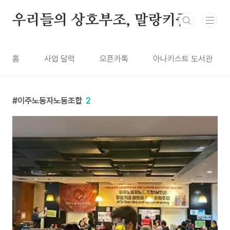
본문 바로가기
우리들의 상호부조, 말랑키즘
홈
사업 달력
오픈카톡
아나키스트 도서관
이주노동자노동조합
2