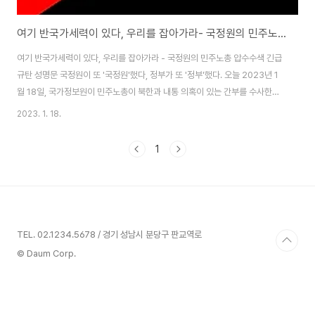
여기 반국가세력이 있다, 우리를 잡아가라- 국정원의 민주노총 압수수색 긴급 규탄 성명문
여기 반국가세력이 있다, 우리를 잡아가라 - 국정원의 민주노총 압수수색 긴급
규탄 성명문 국정원이 또 '국정원'했다, 정부가 또 '정부'했다. 오늘 2023년 1
월 18일, 국가정보원이 민주노총이 북한과 내통 의혹이 있는 간부를 수사한다
는 명목으로 민주노총 사무실에 난입했다. 같은 날 보건의료노조와 광주기아자
2023. 1. 18.
동차노조에 대해서도, 세월호 진상규명 활동가에 대해서도 같은 압수수색이 진
행되었다. 국정원을 위시한 정부의 이와 같은 행태에 우리는 전혀 놀랍지도, 두
1
렵지도 않다. 정부와 공안 당국이 지금까지 북한과 안보를 팔아 자기 권력을 유
지해온 것이 하루이틀이던가? 그리고 우리가 그것이 두려웠다면 다른 이름도
아닌 아나키즘의 이름을 내걸고 지금까지 활동을 해왔을 리가 없지 않은가? 다
만 과거의 역사와 오늘의 광..
TEL. 02.1234.5678 / 경기 성남시 분당구 판교역로
© Daum Corp.