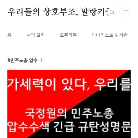
본문 바로가기
우리들의 상호부조, 말랑키즘
홈
사업 달력
오픈카톡
아나키스트 도서관
민주노총 압수
1