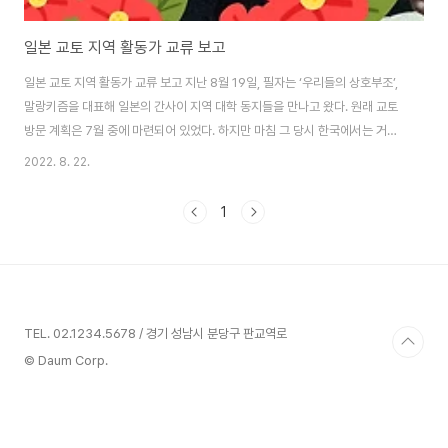
일본 교토 지역 활동가 교류 보고
일본 교토 지역 활동가 교류 보고 지난 8월 19일, 필자는 ‘우리들의 상호부조’,
말랑키즘을 대표해 일본의 간사이 지역 대학 동지들을 만나고 왔다. 원래 교토
방문 계획은 7월 중에 마련되어 있었다. 하지만 마침 그 당시 한국에서는 거제
도에서 대우조선 하청노동자들의 투쟁이 한창이었고, 그 때문에 예약해 두었던
2022. 8. 22.
항공권, 숙소 등을 전부 취소하고 새로 예약할 수밖에 없었다. 물론, 거기에는
아무런 후회도 없다. 모든 선택은 결과와 더불어 기회비용을 낳는다. 노동자로
1
서, 또 아나키스트로서 당시 내린 그 판단에는 아무런 미련이 남지 않는다. 다만
교토로 향하며 내내 마음에 걸렸던 것은 방학 기간이라 대학가가 한산해진 관
계로 애당초 준비했던 프로그램을 그대로 진행할 수 없다는 것, 그래서 아나키
즘에 대해 관심을..
TEL. 02.1234.5678 / 경기 성남시 분당구 판교역로
© Daum Corp.