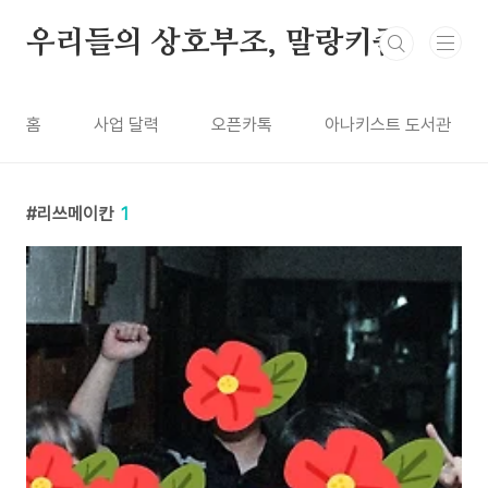
본문 바로가기
우리들의 상호부조, 말랑키즘
홈
사업 달력
오픈카톡
아나키스트 도서관
리쓰메이칸
1