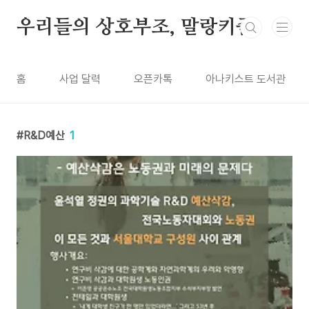
본문 바로가기
우리들의 상호부조, 말랑키즘
홈
사업 달력
오픈카톡
아나키스트 도서관
R&D예산
1