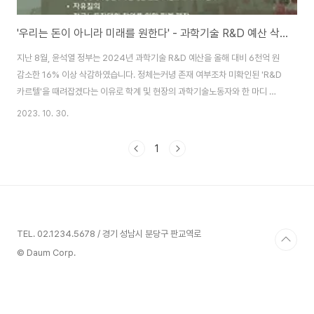
'우리는 돈이 아니라 미래를 원한다' - 과학기술 R&D 예산 삭감 논의 간담회 안내
지난 8월, 윤석열 정부는 2024년 과학기술 R&D 예산을 올해 대비 6천억 원
감소한 16% 이상 삭감하였습니다. 정체는커녕 존재 여부조차 미확인된 'R&D
카르텔'을 때려잡겠다는 이유로 학계 및 현장의 과학기술노동자와 한 마디 논
의도 없이 이뤄진 졸속 행정입니다. 서울대학교 아나키즘 소모임 '검은 학'은 민
2023. 10. 30.
주노총 공공운수노조 전국대학원생노동조합지부와 함께 2023년 11월 4일,
윤석열 정부가 삭감한 R&D예산이 대학원생에게 끼칠 직간접적인 영향을 함께
1
진단하고, 그에 대한 대응을 고민하고 실천하고자 간담회를 준비했습니다. 그
간 열악한 환경에서 과학기술 발전을 위해 열악한 노동환경에서 근무해 왔음에
도 처우 개선조차 적극적으로 요청하지 않던 우리 대학원생이지만, 금번 사태
의 심각성에 관해 의견을 모으..
TEL. 02.1234.5678 / 경기 성남시 분당구 판교역로
© Daum Corp.