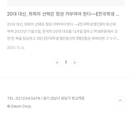
20대 대선, 좌파의 선택은 정권 거부여야 한다―《전국학생 행진》의 파산에 부쳐
20대 대선, 좌파의 선택은 정권 거부여야 한다 ―《전국학생 행진》의 파산에
부쳐 2021년 11월 5일, 한국의 20대 대선을 124일 앞두고 학생운동에서 오
랜 한 축을 담당하고 있던 《전국학생 행진》(이하 《행진》)은 좌파라면 그 누구
도 이해할 수 없는 기묘한 입장문을 발표했다. 〈20대 대선, 좌파의 선택은 정권
2021. 11. 6.
교체여야 한다 : 국민의 힘 경선 후보 윤석열 당선에 부쳐〉라는 제목의 이 입장
문은 공개되자마자 전방위적인 어그로를 끌었다. 그 내용이란 것이 결국은 “민
1
주당 재집권을 막기 위해서 윤석열 후보의 지지도 감수할 수 있다”고 직접 적어
넣은 한 문장으로 요약된다는 점이 그 이유인데, 때문에 《행진》에서 활동했거
나, 그들과 함께 운동을 해 온 모든 이들은 분노와 배신감, 모욕감으로 치를 떨
며, ..
TEL. 02.1234.5678 / 경기 성남시 분당구 판교역로
© Daum Corp.