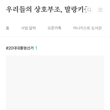
본문 바로가기
우리들의 상호부조, 말랑키즘
홈
사업 달력
오픈카톡
아나키스트 도서관
20대대통령선거
1