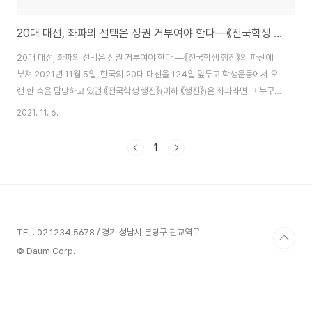
20대 대선, 좌파의 선택은 정권 거부여야 한다―《전국학생 행진》의 파산에 부쳐
20대 대선, 좌파의 선택은 정권 거부여야 한다 ―《전국학생 행진》의 파산에
부쳐 2021년 11월 5일, 한국의 20대 대선을 124일 앞두고 학생운동에서 오
랜 한 축을 담당하고 있던 《전국학생 행진》(이하 《행진》)은 좌파라면 그 누구
도 이해할 수 없는 기묘한 입장문을 발표했다. 〈20대 대선, 좌파의 선택은 정권
2021. 11. 6.
교체여야 한다 : 국민의 힘 경선 후보 윤석열 당선에 부쳐〉라는 제목의 이 입장
문은 공개되자마자 전방위적인 어그로를 끌었다. 그 내용이란 것이 결국은 “민
1
주당 재집권을 막기 위해서 윤석열 후보의 지지도 감수할 수 있다”고 직접 적어
넣은 한 문장으로 요약된다는 점이 그 이유인데, 때문에 《행진》에서 활동했거
나, 그들과 함께 운동을 해 온 모든 이들은 분노와 배신감, 모욕감으로 치를 떨
며, ..
TEL. 02.1234.5678 / 경기 성남시 분당구 판교역로
© Daum Corp.