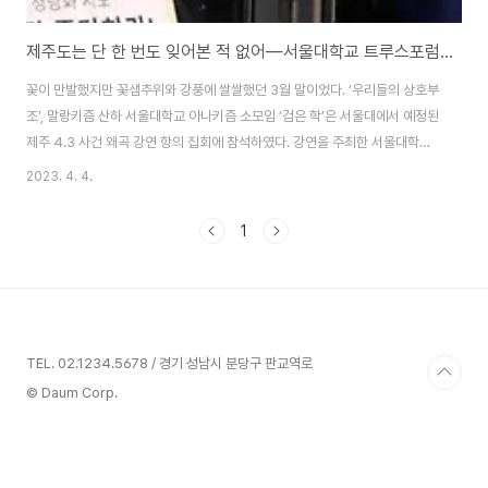
제주도는 단 한 번도 잊어본 적 없어―서울대학교 트루스포럼 제주 4.3 왜곡 강연 항의 집회 보고
꽃이 만발했지만 꽃샘추위와 강풍에 쌀쌀했던 3월 말이었다. ‘우리들의 상호부
조’, 말랑키즘 산하 서울대학교 아나키즘 소모임 ‘검은 학’은 서울대에서 예정된
제주 4.3 사건 왜곡 강연 항의 집회에 참석하였다. 강연을 주최한 서울대학교
트루스포럼도, 이들이 연 강연도 참으로 기묘하기 그지없었다. 트루스포럼이라
2023. 4. 4.
는 단체는 스스로 기독교 보수주의 학생단체를 표방하고 있다. 헌데 기독교에
서 모시는 예수야말로 빵과 고기를 '무상배급'하고, 환자들에게 '무상의료'를 베
1
풀고, 부자가 천국에 가는 것이 낙타가 바늘구멍을 통과하는 것보다 어렵다며
'반자본정서'를 설파하고 다닌 진성 좌파라는 사실은 차치하더라도, 회장부터
가 지금은 사라진 서울대학교 법과대학의 학생 신분인 곳이다. 지금까지 해온
행동 역시 기묘하기 그지없어서..
TEL. 02.1234.5678 / 경기 성남시 분당구 판교역로
© Daum Corp.