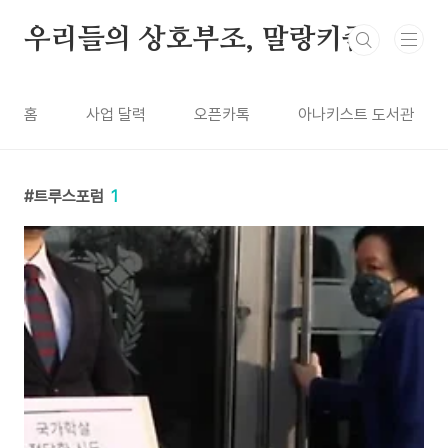
본문 바로가기
우리들의 상호부조, 말랑키즘
홈
사업 달력
오픈카톡
아나키스트 도서관
트루스포럼
1