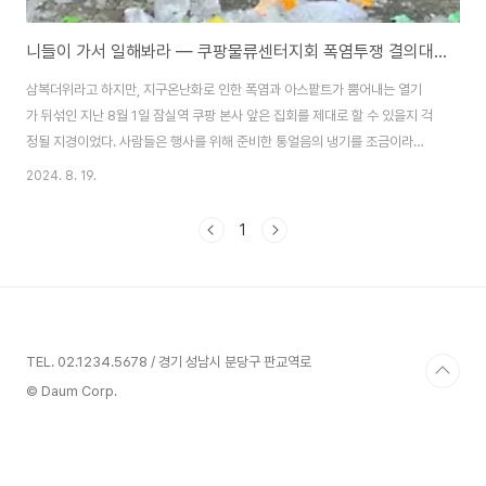
니들이 가서 일해봐라 — 쿠팡물류센터지회 폭염투쟁 결의대회 참가 보고
삼복더위라고 하지만, 지구온난화로 인한 폭염과 아스팥트가 뿜어내는 열기
가 뒤섞인 지난 8월 1일 잠실역 쿠팡 본사 앞은 집회를 제대로 할 수 있을지 걱
정될 지경이었다. 사람들은 행사를 위해 준비한 통얼음의 냉기를 조금이라
도 받으려 가까이 붙거나, 아니면 냉수에 의존하고 있었다. 그러나 이날 모인 이
2024. 8. 19.
유였던 쿠팡의 열악한 폭염대책으로 인해 고통받는 노동자들의 고생에 비하
면 아무것도 아닐 것이다. "국내 1위 전자상거래 업체"라고 스스로 자랑하
1
며, '네카라쿠배'의 일원으로 많은 IT인들이 꿈의 직장으로 여기는 쿠팡이지
만, 정작 그 쿠팡을 지탱하는 수많은 물류센터의 노동자들에게는 1등 업체도 아
니요, 꿈의 직장은 더더욱 아니었다. 노동조합이 생기기 전까지 쿠팡 물류센터
에는 휴식시설은 커녕 제대로 된 냉난방시설조..
TEL. 02.1234.5678 / 경기 성남시 분당구 판교역로
© Daum Corp.