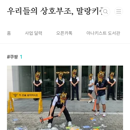
본문 바로가기
우리들의 상호부조, 말랑키즘
홈
사업 달력
오픈카톡
아나키스트 도서관
쿠팡
1