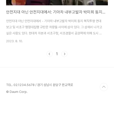
안전지대 아닌 안전지대에서: 기아차 내부고발자 박미희 동지 복직투쟁 연대 보고 및 서초구 행정대집행 규탄문
안전지대 아닌 안전지대에서 - 기아차 내부고발자 박미희 동지 복직투쟁 연대
보고 및 서초구 행정대집행 규탄문 차량들 사이에 섬이 있다. 그 섬에서 나가고
싶은 사람도 있다. 현대차 자본과 서초구청, 서초경찰서 공권력에 의해 도시 한
가운데의 섬에 갇혀 투쟁하고 있는 박미희 동지의 이야기이다. '우리들의 상호
2023. 8. 10.
부조', 말랑키즘은 박미희 동지의 복직투쟁과 농성장 침탈 규탄에 연대하고자
지난 6월부터 양재동 현대기아차 사옥 앞에서 열리는 집회에 함께하였다. 불공
1
정거래라서 불공정거래라 했을 뿐인데... 우리가 뒤늦게 함께했을 뿐, 박미희 동
지의 투쟁은 10년을 이어온 것이다. 2013년으로 되돌아 가보자. 당시 기아차
의 판매노동자로 일하던 박미희 동지는 대리점주들이 시장을 교란시키고, 이로
인해 판매노동자들이 피해..
TEL. 02.1234.5678 / 경기 성남시 분당구 판교역로
© Daum Corp.