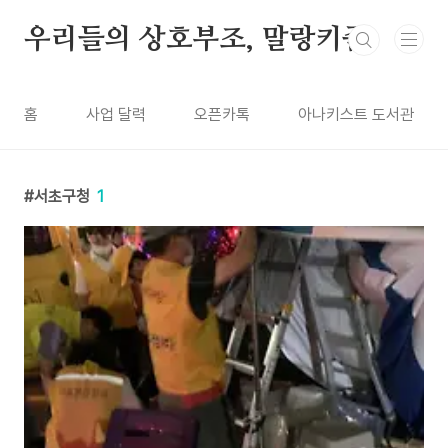
본문 바로가기
우리들의 상호부조, 말랑키즘
홈
사업 달력
오픈카톡
아나키스트 도서관
서초구청
1