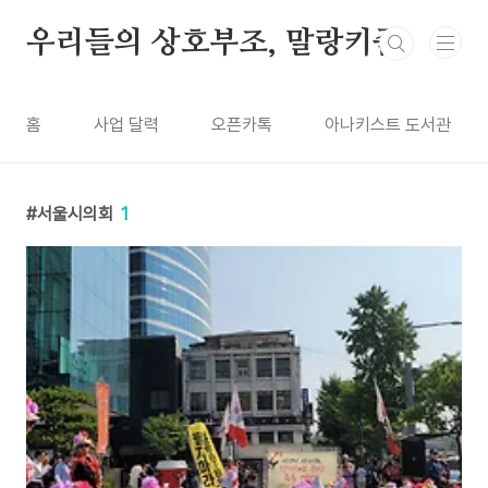
본문 바로가기
우리들의 상호부조, 말랑키즘
홈
사업 달력
오픈카톡
아나키스트 도서관
서울시의회
1