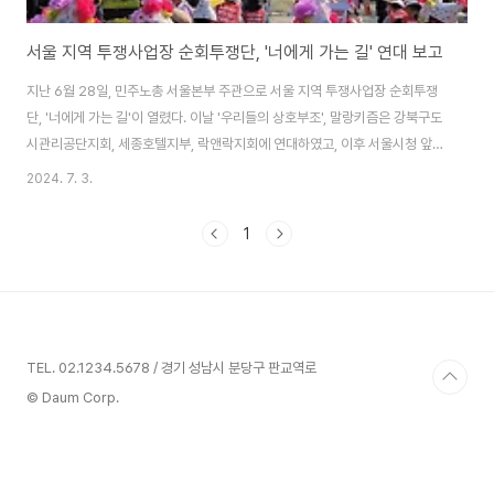
서울 지역 투쟁사업장 순회투쟁단, '너에게 가는 길' 연대 보고
지난 6월 28일, 민주노총 서울본부 주관으로 서울 지역 투쟁사업장 순회투쟁
단, '너에게 가는 길'이 열렸다. 이날 '우리들의 상호부조', 말랑키즘은 강북구도
시관리공단지회, 세종호텔지부, 락앤락지회에 연대하였고, 이후 서울시청 앞에
서 열린 오세훈 서울시장과 서울시의회 규탄문화제에도 참여하였다. 서울 시내
2024. 7. 3.
를 걷다 보면 투쟁하는 노동자들을 심심찮게 볼 수 있다. 수많은 행인이 무심
한 듯 이들을 지나쳐간다. 그런 모습을 볼 때면, '저 사람들은 싸우고 있는 노동
1
자들에게 아무 관심이 없는 걸까?'하는 생각이 들곤 했다. 그러나 이날 서울 시
민들에게 투쟁하는 노동자들의 이야기가 담긴 전단지를 배부하며 이 생각이 기
우였음을 깨달았다. 많은 시민이 전단지를 받기만 하는 것이 아니라 거기에 담
긴 내용을 유심히 읽는 것..
TEL. 02.1234.5678 / 경기 성남시 분당구 판교역로
© Daum Corp.