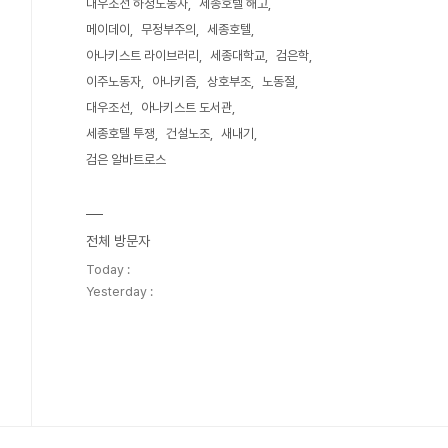
대우조선 하청노동자
세종호텔 해고
메이데이
무정부주의
세종호텔
아나키스트 라이브러리
세종대학교
검은학
이주노동자
아나키즘
상호부조
노동절
대우조선
아나키스트 도서관
세종호텔 투쟁
건설노조
새내기
검은 알바트로스
전체 방문자
Today :
Yesterday :