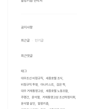
말랑키즘 연락처
공지사항
최근글
인기글
최근댓글
태그
대우조선 비정규직
세종호텔 조식
비정규직 투쟁
아나키스트
검은 학
대우 거제통영고성
세종호텔 노동조합
주명건
윤석열
거제통영고성 조선하청지회
윤석열 살인
말랑키즘