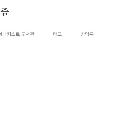
키즘
아나키스트 도서관
태그
방명록