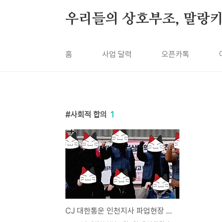
본문 바로가기
우리들의 상호부조, 말랑
홈
사업 달력
오픈카톡
사회적 합의
1
CJ 대한통운 인천지사 파업현장 연대, 참여 보고―합법이든, 불법이든, 투쟁!