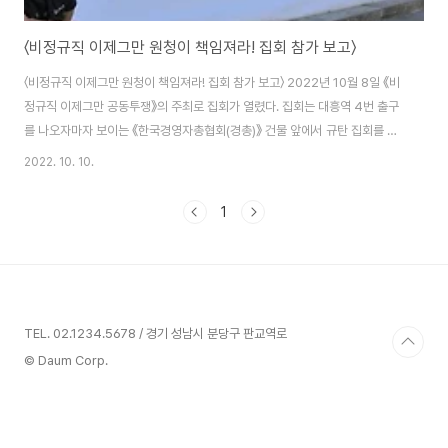
〈비정규직 이제그만 원청이 책임져라! 집회 참가 보고〉
〈비정규직 이제그만 원청이 책임져라! 집회 참가 보고〉 2022년 10월 8일 《비
정규직 이제그만 공동투쟁》의 주최로 집회가 열렸다. 집회는 대흥역 4번 출구
를 나오자마자 보이는 《한국경영자총협회(경총)》 건물 앞에서 규탄 집회를 가
진 후 광화문 광장까지 행진하는 방식으로 진행되었고, 《‘우리들의 상호부조’,
2022. 10. 10.
말랑키즘》도 여기에 함께했다. 비정규직은 정규직과 달리 노동 방식, 노동 시
간, 고용의 지속성 등을 보장받지 못하는 고용 형태이다. 딱딱해 보이는 이 말을
1
풀어놓으면 이렇게 된다. 임금은 최저임금과 큰 차이가 없는 수준인 경우가 많
고, 휴식 시간과 공간이 보장되지 않고, 동일한 노동임에도 정규직 직원과는 임
금의 차이가 있고, 휴가를 쓸 수 없기도 하고, 성과급은 정규직에 비해 적고, 경
력이 쌓이고 ..
TEL. 02.1234.5678 / 경기 성남시 분당구 판교역로
© Daum Corp.