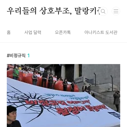
본문 바로가기
우리들의 상호부조, 말랑키즘
홈
사업 달력
오픈카톡
아나키스트 도서관
비정규직
1