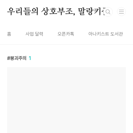
본문 바로가기
우리들의 상호부조, 말랑키즘
홈
사업 달력
오픈카톡
아나키스트 도서관
붕괴주의
1