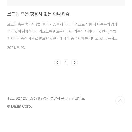
로드맵 혹은 형용사 없는 아나키즘
로드맵 혹은 형용사 없는 아나키즘 아라곤! 아나키스트 서클 내 대부분의 경향
은 무엇이 정확히 아나키스트를 만드는지, 아나키즘적 사업이 무엇인지, 어떻
게 아나키즘적 세계로 변모할 것인지에 대한 좁은 이해를 지니고 있다. 녹색이
든 적색이든, 코뮌주의자Communist든 개인주의자Individualist든, 활동가
2021. 9. 19.
든 비평가든, 아나키스트들은 다른 사람들―특히 다른 아나키스트들이 제공하
는 것을 배우는 것만큼의 많은 시간을 이러한 복잡한 문제에 관한 그들 자신의
1
이론적 입장을 방어하는 일에 낭비하고 있다. 그 결과 많은 이들이 아나키스트
서클을 벗어나서 정치적, 사회적인 사업을 하는 것을 선호한다는 것을 발견하
게 되었다. 그들은 자신들의 특정 사업이 아나키스트에게 흥미로울 것이라고
생각하지는 않지만 그럼에도 중요..
TEL. 02.1234.5678 / 경기 성남시 분당구 판교역로
© Daum Corp.