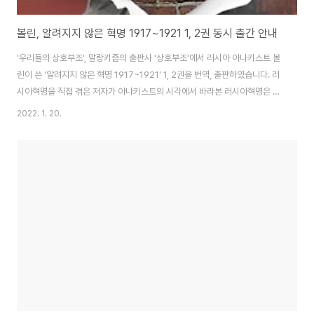
볼린, 알려지지 않은 혁명 1917~1921 1, 2권 동시 출간 안내
'우리들의 상호부조', 말랑키즘의 출판사 '상호부조'에서 러시아 아나키스트 볼
린이 쓴 '알려지지 않은 혁명 1917~1921' 1, 2권을 번역, 출판하였습니다. 러
시아혁명을 직접 겪은 저자가 아나키스트의 시각에서 바라본 러시아혁명은 어
떤 것이었는지, 아나키스트는 러시아혁명에 관해 어떻게 접근할 수 있고 또 무
2022. 1. 20.
엇을 배울 수 있는지에 대한 귀한 자료가 되리라 생각합니다. 알려지지 않은 혁
명 1917~1921은 총 3권으로 이루어진 서적으로, 3권은 2022년 봄 추가로
출판될 예정입니다. 아울러 '상호부조'의 모든 출판 서적은 교보문고를 통해 인
터넷으로 구매가 가능하오니 아래 링크를 통해 구매하여 주시기 바랍니다. '알
려지지 않은 혁명 1권 : 혁명의 탄생, 성장, 그리고 승리' 구매 링크 : http:/..