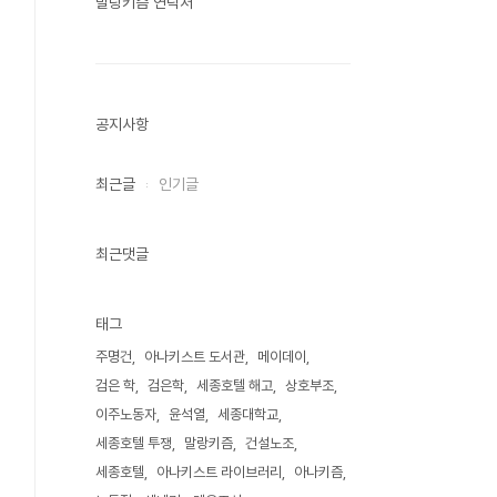
말랑키즘 연락처
공지사항
최근글
인기글
최근댓글
태그
주명건
아나키스트 도서관
메이데이
검은 학
검은학
세종호텔 해고
상호부조
이주노동자
윤석열
세종대학교
세종호텔 투쟁
말랑키즘
건설노조
세종호텔
아나키스트 라이브러리
아나키즘