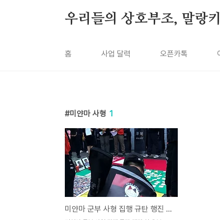
본문 바로가기
우리들의 상호부조, 말랑
홈
사업 달력
오픈카톡
미얀마 사형
1
미얀마 군부 사형 집행 규탄 행진 연대 보고