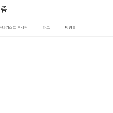
키즘
아나키스트 도서관
태그
방명록