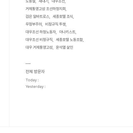
노동절
새내기
대우조선
거제통영고성 조선하청지회
검은 알바트로스
세종호텔 조식
무정부주의
비정규직 투쟁
대우조선 하청노동자
아나키스트
대우조선 비정규직
세종호텔 노동조합
대우 거제통영고성
윤석열 살인
전체 방문자
Today :
Yesterday :