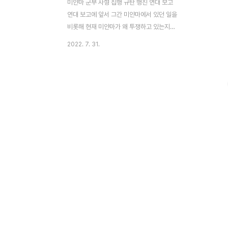
미얀마 군부 사형 집행 규탄 행진 연대 보고
연대 보고에 앞서 그간 미얀마에서 있던 일을
비롯해 현재 미얀마가 왜 투쟁하고 있는지에
대한 상황을 잠시 짚어보고자 한다. 2020년
2022. 7. 31.
11월 미얀마 총선에서 아웅 산 수 치의 《민족
민주연맹》(National League for
Democracy, 약칭 NLD)이 크게 승리하면
서 문민통제에 관한 헌법 개정 움직임이 일어
나기 시작했다. 2021년 2월, 이에 반발한 민
아웅 흘라잉 군사령관은 군부를 이용해 쿠데
타를 일으켜 독재 정권으로 미얀마를 돌려 세
워놓았고, 이를 저지하고자 하는 이들을 총칼
로 죽이고, 집단으로 체포하는 등 사태를 혼
란 한가운데로 몰아넣었다. 미얀마 대중의 이
투사들 가운데는 ‘표 제야 토’라는 전직 래퍼
이자 국회의원이 있었다. 결국 표 제야 ..