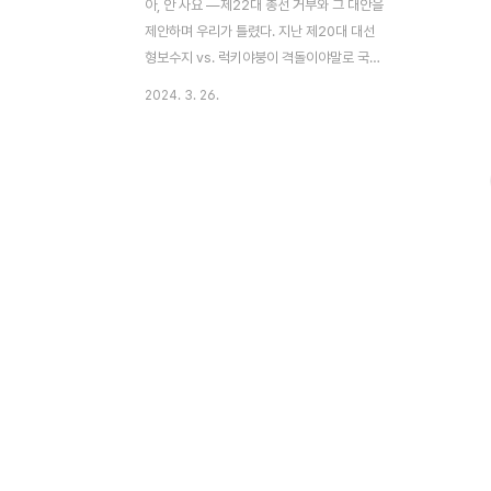
아, 안 사요 ―제22대 총선 거부와 그 대안을
제안하며 우리가 틀렸다. 지난 제20대 대선
형보수지 vs. 럭키야붕이 격돌이야말로 국가
주의의, 의회주의의 막장 민낯을 더할 나위
2024. 3. 26.
없이 또렷이 드러내는 끔찍한 선거라고 생각
했지만, 그것을 비웃기라도 하듯 이렇게 더한
상황에 놓일 줄은 차마 몰랐다. 아무리 비현
실은 현실을 이길 수 없고, 바닥 밑에는 지하
실이 있다지만, 이건 좀 해도 해도 너무 하지
않은가. 몇몇 정당만의 문제가 아니다. 그냥
총체적 난국이다. 여당인 국민의힘은 대통령
을 위시해 당내 도처에 널린 문제점들을 이
악물고 못 본 척하며 외면하고, 스스로 정한
기준에 미달하는 후보들을 쳐내고도 무소속
출마하는 꼬락서니들을 막을 능력도, 의지도
아무것도 없다. 그러니까, 고작 이 정도 기준
과 능력으로..