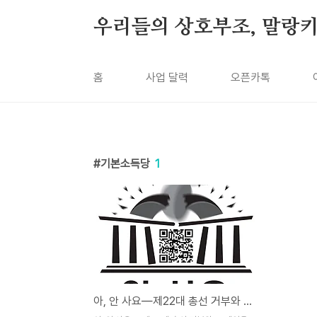
본문 바로가기
우리들의 상호부조, 말랑
홈
사업 달력
오픈카톡
기본소득당
1
아, 안 사요―제22대 총선 거부와 그 대안을 제안하며