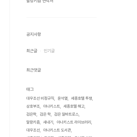
말랑키즘 연락처
공지사항
최근글
인기글
최근댓글
태그
대우조선 비정규직
윤석열
세종호텔 투쟁
상호부조
아나키스트
세종호텔 해고
검은학
검은 학
검은 알바트로스
말랑키즘
새내기
아나키스트 라이브러리
대우조선
아나키스트 도서관