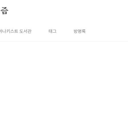
키즘
아나키스트 도서관
태그
방명록