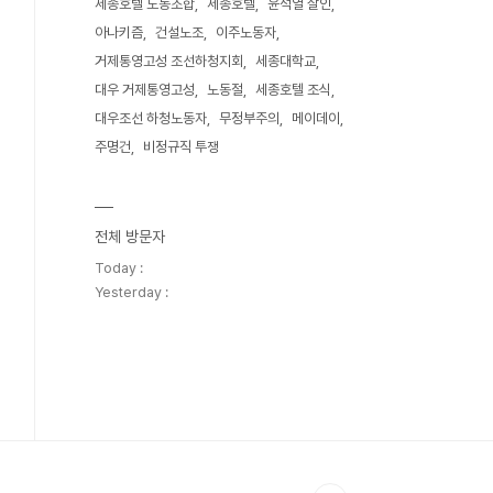
세종호텔 노동조합
세종호텔
윤석열 살인
아나키즘
건설노조
이주노동자
거제통영고성 조선하청지회
세종대학교
대우 거제통영고성
노동절
세종호텔 조식
대우조선 하청노동자
무정부주의
메이데이
주명건
비정규직 투쟁
전체 방문자
Today :
Yesterday :