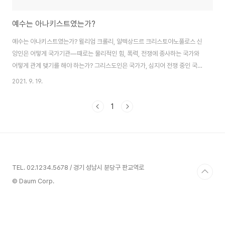
예수는 아나키스트였는가?
예수는 아나키스트였는가? 윌리엄 크롤리, 알렉상드르 크리스토야노풀로스 신
앙인은 어떻게 국가기관―때로는 물리적인 힘, 폭력, 전쟁에 종사하는 국가와
어떻게 관계 맺기를 해야 하는가? 그리스도인은 국가가, 심지어 전쟁 중인 국가
라도 하느님의 승인을 받는다는 것을 받아들여야 하는가, 아니면 평화로운 하
2021. 9. 19.
느님 나라와 일치하지 않는 국가의 행위에 저항함으로써 그들의 시민권이 다른
곳에 있다는 것을 보여야 하는가? 이것들은 정치신학 부문의 핵심을 찌르는 큰
1
질문들이며, 새로 발간된 책은 그 신자-국가 관계에 대해 급진적인 접근법을 고
려하고 있다. 『그리스도교적 아나키즘 : 복음에 관한 정치적 해석Christian
Anarchism: A Political Commentary on the Gospel』에서 알렉상드르
크..
TEL. 02.1234.5678 / 경기 성남시 분당구 판교역로
© Daum Corp.