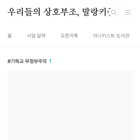
본문 바로가기
우리들의 상호부조, 말랑키즘
홈
사업 달력
오픈카톡
아나키스트 도서관
기독교 무정부주의
1