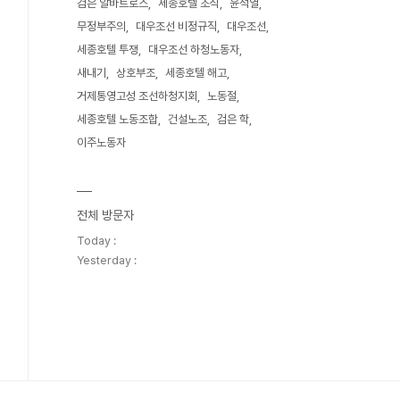
검은 알바트로스
세종호텔 조식
윤석열
무정부주의
대우조선 비정규직
대우조선
세종호텔 투쟁
대우조선 하청노동자
새내기
상호부조
세종호텔 해고
거제통영고성 조선하청지회
노동절
세종호텔 노동조합
건설노조
검은 학
이주노동자
전체 방문자
Today :
Yesterday :