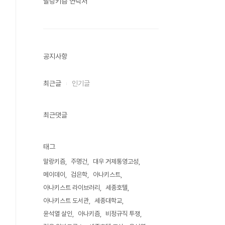
말랑키즘 연락처
공지사항
최근글
인기글
최근댓글
태그
말랑키즘
주명건
대우 거제통영고성
메이데이
검은학
아나키스트
아나키스트 라이브러리
세종호텔
아나키스트 도서관
세종대학교
윤석열 살인
아나키즘
비정규직 투쟁