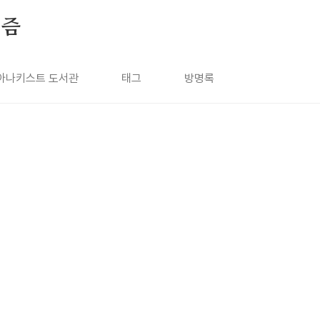
키즘
아나키스트 도서관
태그
방명록