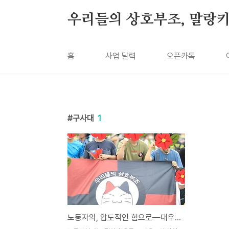
본문 바로가기
우리들의 상호부조, 말랑
홈
사업 달력
오픈카톡
구사대
1
노동자의, 압도적인 힘으로―대우조선 하청노동자 투쟁 연대, 세 번째 연대를 마치고