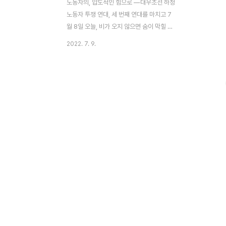
노동자의, 압도적인 힘으로 ―대우조선 하청
노동자 투쟁 연대, 세 번째 연대를 마치고 7
월 8일 오늘, 비가 오지 않으면 숨이 막힐 듯
덥고, 비가 오면 “물벼락”이라는 표현이 얼마
2022. 7. 9.
나 적확한지 깨닫게 해주는 장마철이 한창이
었다. ‘우리들의 상호부조’, 말랑키즘은 이번
에도 거제통영고성 조선하청지회(이하 거통
고)에 연대하고자 민주노총 주관 결의대회에
합류했다. 이것으로 3주째 거제로 향했다. 대
우조선 하청노동자 동지들의 파업은 32일 차
에 들어섰고, 부지회장인 유최안 동지가 스스
로를 감금한 투쟁은 17일이나 지속되었다는
이야기다. 그런데도 비는커녕 달아오르는 쇳
바닥의 더위조차 피할 수 없는 우리에 갇힌
유최안 동지를 비롯한 일곱 명의 조합원 동지
들의 힘겨운 싸움에는 변함이 없는 채다. 계
절은 모두에게 공평하게..