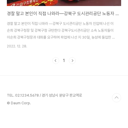
경찰 말고 본인이 직접 나와라―강북구 도시관리공단 노동자 진압에 나선 이순희 강북구청장 및 강북구청 규탄한다
경찰 말고 본인이 직접 나와라 ―강북구 도시관리공단 노동자 진압에 나선 이
순희 강북구청장 및 강북구청 규탄한다 강북구도시관리공단 소속 노동자들이
이순희 강북구청장과 대화를 요구하며 파업에 나선 지 30일, 농성에 돌입한 지
29일, 단식농성 21일 만에 드디어 이순희가 나섰다. 문제는 본인이 나서지 않
2022. 12. 28.
고 경찰과 소방관을 불러 강제로 조합원들을 끌어내고, 체포했다는 것이다. 그
전부터 교섭을 하겠다는 교섭위원들이 노동자의 목소리를 들을 생각은 하지 않
1
고 “때려봐”라며 시비를 걸지 않나, 조합 간부들에게 징계를 하겠다며 협박을
할 때부터 이미 이렇게 될 것이라고는 예상을 했지만, 최소한의 협상에 임하겠
다는 의사조차도 표현하지 않고 경찰은 물론 심지어 소방관까지 부르는 대규모
작전을 벌여가며 노동자들을 탄압할..
TEL. 02.1234.5678 / 경기 성남시 분당구 판교역로
© Daum Corp.