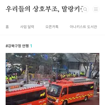
본문 바로가기
우리들의 상호부조, 말랑키즘
홈
사업 달력
오픈카톡
아나키스트 도서관
강북구청 연행
1