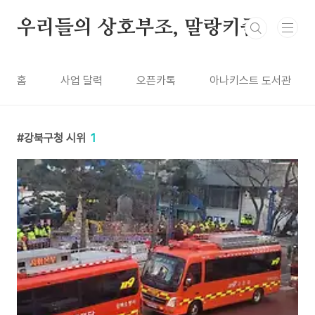
본문 바로가기
우리들의 상호부조, 말랑키즘
홈
사업 달력
오픈카톡
아나키스트 도서관
강북구청 시위
1