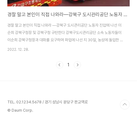
경찰 말고 본인이 직접 나와라―강북구 도시관리공단 노동자 진압에 나선 이순희 강북구청장 및 강북구청 규탄한다
경찰 말고 본인이 직접 나와라 ―강북구 도시관리공단 노동자 진압에 나선 이
순희 강북구청장 및 강북구청 규탄한다 강북구도시관리공단 소속 노동자들이
이순희 강북구청장과 대화를 요구하며 파업에 나선 지 30일, 농성에 돌입한 지
29일, 단식농성 21일 만에 드디어 이순희가 나섰다. 문제는 본인이 나서지 않
2022. 12. 28.
고 경찰과 소방관을 불러 강제로 조합원들을 끌어내고, 체포했다는 것이다. 그
전부터 교섭을 하겠다는 교섭위원들이 노동자의 목소리를 들을 생각은 하지 않
1
고 “때려봐”라며 시비를 걸지 않나, 조합 간부들에게 징계를 하겠다며 협박을
할 때부터 이미 이렇게 될 것이라고는 예상을 했지만, 최소한의 협상에 임하겠
다는 의사조차도 표현하지 않고 경찰은 물론 심지어 소방관까지 부르는 대규모
작전을 벌여가며 노동자들을 탄압할..
TEL. 02.1234.5678 / 경기 성남시 분당구 판교역로
© Daum Corp.