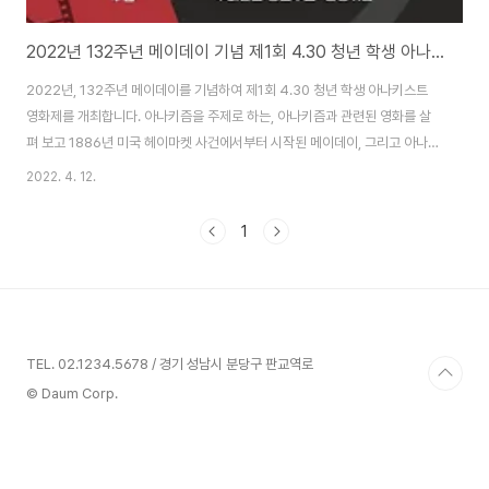
2022년 132주년 메이데이 기념 제1회 4.30 청년 학생 아나키스트 영화제
2022년, 132주년 메이데이를 기념하여 제1회 4.30 청년 학생 아나키스트
영화제를 개최합니다. 아나키즘을 주제로 하는, 아나키즘과 관련된 영화를 살
펴 보고 1886년 미국 헤이마켓 사건에서부터 시작된 메이데이, 그리고 아나키
즘, 아나키스트는 어떻게 관련되어 있는지 등 토론을 나누는 시간을 준비했습
2022. 4. 12.
니다. 아나키즘, 메이데이, 노동 분야에 관심 있는 청년, 학생이라면 누구나 참
여 가능하며 다음날인 5월 1일(일)에는 함께 132주년 메이데이 집회에 참여하
1
고자 합니다. 상영작, 일시, 장소 등은 아래를 참조하여 주시기 바랍니다. 상영
작 안내(추후 변경될 수 있습니다) 1. 켄 로치 감독, "랜드 앤 프리덤"(1995) 2.
봉준호 감독, "설국열차"(2013) 2. 이준익 감독, "자산어보"(2019)..
TEL. 02.1234.5678 / 경기 성남시 분당구 판교역로
© Daum Corp.