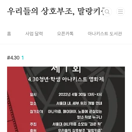
본문 바로가기
우리들의 상호부조, 말랑키즘
홈
사업 달력
오픈카톡
아나키스트 도서관
4.30
1